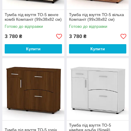
Тумба під взуття ТО-5 венге
Тумба під взуття ТО-5 вільха
комбі Компаніт (99х38х82 см)
Компаніт (99х38х82 см)
Готово до відправки
Готово до відправки
3 780
3 780
₴
₴
Купити
Купити
Тумба під взуття ТО-5
Тумба під взуття ТО-5 горіх
німфея альба (білий)