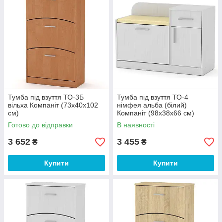
Тумба під взуття ТО-3Б
Тумба під взуття ТО-4
вільха Компаніт (73х40х102
німфея альба (білий)
см)
Компаніт (98х38х66 см)
Готово до відправки
В наявності
3 652
3 455
₴
₴
Купити
Купити