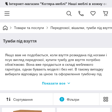
🐈 Інтернет-магазин "Котяра-меблі" Наші меблі в кожну осе
Товари та послуги
Передпокої, вішалки, тумби під взутт
Тумби під взуття
Якщо вам не подобається, коли взуття розкидана під ногами і
псує вигляд передпокої, купити тумбу для взуття потрібно
обов'язково. Вона вже продається в складі меблевого
гарнітура, однак бувають моделі і без неї. В такому випадку
вибирати відповідну за ціною та оформлення тумбочку під
взуття доводиться окремо. Зробити це не так складно.
Показати все
Головне, при пошуку взуттєвої тумби оцінювати її не як
функціональний предмет у передпокій, але і як складову
інтер'єру. Так що, якщо ви вирішите придбати таку тумбу в
передпокій про тапочках і туфлях, які вічно плутаються під
Сортування
0
Фільтри
ногами, можна забути раз і назавжди. Ви зможете
організовано зберігати взуття і звільнити місце в коридорі.