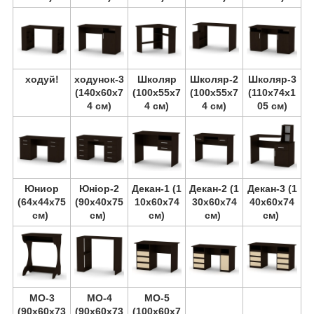
ходуй!
ходунок-3
Школяр
Школяр-2
Школяр-3
(140х60х7
(100х55х7
(100х55х7
(110х74х1
4 см)
4 см)
4 см)
05 см)
Юниор
Юніор-2
Декан-1 (1
Декан-2 (1
Декан-3 (1
(64х44х75
(90х40х75
10х60х74
30х60х74
40х60х74
см)
см)
см)
см)
см)
МО-3
МО-4
МО-5
(90х60х73
(90х60х73
(100х60х7