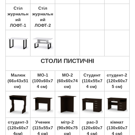
Стіл
Стіл
журнальн
журнальн
ий
ий
ЛОФТ-1
ЛОФТ-2
СТОЛИ ПИСТИЧНІ
Малюк
МО-1
МО-2
Студент
студент-2
(66х43х51
(100х60х7
(60х60х74
(116х55х7
(120х60х7
см)
4 см)
см)
4 см)
5 см)
студент-3
Ученик
мітр-2
pac-3
кімнат
(120х60х7
(115х55х7
(90х90х75
(120х60х7
(130х60х7
4см)
4 см)
см)
4 см)
4 см)