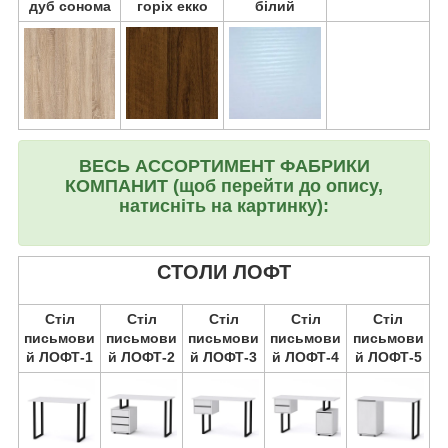
дуб сонома
горіх екко
білий
ВЕСЬ АССОРТИМЕНТ ФАБРИКИ
КОМПАНИТ (щоб перейти до опису,
натисніть на картинку):
СТОЛИ ЛОФТ
Стіл
Стіл
Стіл
Стіл
Стіл
письмови
письмови
письмови
письмови
письмови
й ЛОФТ-1
й ЛОФТ-2
й ЛОФТ-3
й ЛОФТ-4
й ЛОФТ-5