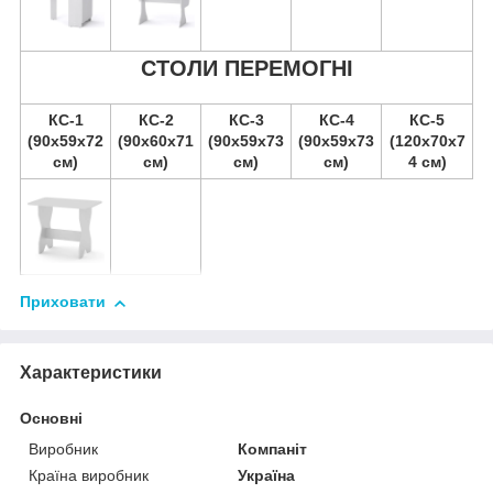
СТОЛИ ПЕРЕМОГНІ
КС-1
КС-2
КС-3
КС-4
КС-5
(90х59х72
(90х60х71
(90х59х73
(90х59х73
(120х70х7
см)
см)
см)
см)
4 см)
Приховати
Характеристики
Основні
Виробник
Компаніт
Країна виробник
Україна