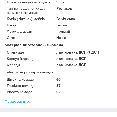
Кількість висувних ящиків
3 шт.
Тип направляючих для
Роликові
висувних скриньок
Колір (відтінок) меблів
Горіх екко
Колір
Білий
Форма фасаду
прямий
Стан
Нове
Матеріал виготовлення комода
Стільниця
ламінована ДСП (ЛДСП)
Корпус (каркас)
ламінована ДСП
Фасади
ламінована ДСП
Габаритні розміри комода
Ширина комода
60
Глибина комода
37
Висота комода
92
Приховати