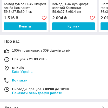
Комод тумба П-35 Німфея
Комод П-34 Дуб крафт
Шаф
альба Компанит
золотий Компанит
горі
59,6х27,5х60,4 см
59,6х27,5х60,4 см
36х3
1 516
2 094
2 0
₴
₴
Купити
Купити
Про нас
100% позитивних з 309 відгуків за рік
Працює з 21.09.2016
м. Київ
Київ, Україна
Контакти
Сьогодні працює з 09:00 до 18:00
Показати весь графік роботи
Про нас