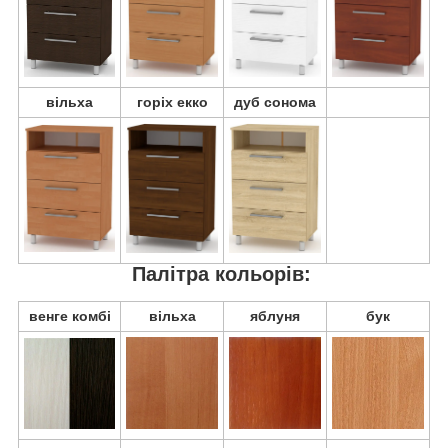
вільха
горіх екко
дуб сонома
Палітра кольорів:
венге комбі
вільха
яблуня
бук