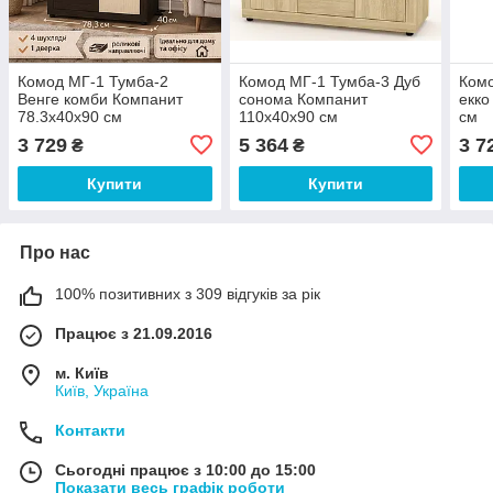
Комод МГ-1 Тумба-2
Комод МГ-1 Тумба-3 Дуб
Комо
Венге комби Компанит
сонома Компанит
екко
78.3х40х90 см
110х40х90 см
см
3 729
5 364
3 7
₴
₴
Купити
Купити
Про нас
100% позитивних з 309 відгуків за рік
Працює з 21.09.2016
м. Київ
Київ, Україна
Контакти
Сьогодні працює з 10:00 до 15:00
Показати весь графік роботи