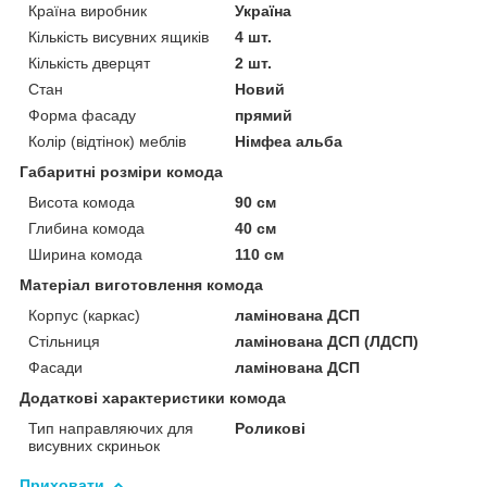
Країна виробник
Україна
Кількість висувних ящиків
4 шт.
Кількість дверцят
2 шт.
Стан
Новий
Форма фасаду
прямий
Колір (відтінок) меблів
Німфеа альба
Габаритні розміри комода
Висота комода
90 см
Глибина комода
40 см
Ширина комода
110 см
Матеріал виготовлення комода
Корпус (каркас)
ламінована ДСП
Стільниця
ламінована ДСП (ЛДСП)
Фасади
ламінована ДСП
Додаткові характеристики комода
Тип направляючих для
Роликові
висувних скриньок
Приховати