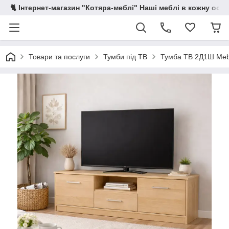
🐈 Інтернет-магазин "Котяра-меблі" Наші меблі в кожну осе
Товари та послуги
Тумби під ТВ
Тумба ТВ 2Д1Ш Mebe