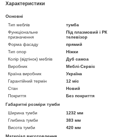
Характеристики
Основні
Тип меблів
тумба
Функціональне
Під плазмовий і РК
призначення
телевізор
Форма фасаду
прямий
Тип опор
Ніжки
Колір (відтінок) меблів
Дуб самоа
Виробник
Меблі-Сервіс
Країна виробник
Україна
Гарантійний термін
12 міс
Стан
Новий
Покриття
Без покриття
Габаритні розміри тумби
Ширина тумби
1232 мм
Глибина тумби
383 мм
Висота тумби
420 мм
Матеріал виготовлення