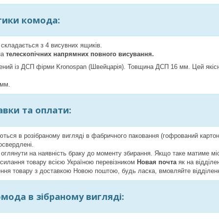
тики комода:
складається з 4 висувних ящиків.
на
телескопічних напрямних повного висування.
ний із ДСП фірми Kronospan (Швейцарія). Товщина ДСП 16 мм. Цей якісн
 мм.
вки та оплати:
ться в розібраному вигляді в фабричного паковання (гофрований картон)
освердлені.
 оглянути на наявність браку до моменту збирання. Якщо таке матиме міс
силання товару всією Україною перевізником
Новая почта
як на відділен
ення товару з доставкою Новою поштою, будь ласка, вмовляйте відділен
мода в зібраному вигляді: