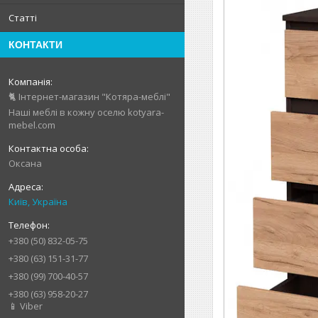
Статті
КОНТАКТИ
🐈 Інтернет-магазин "Котяра-меблі"
Наші меблі в кожну оселю kotyara-
mebel.com
Оксана
Київ, Україна
+380 (50) 832-05-75
+380 (63) 151-31-77
+380 (99) 700-40-57
+380 (63) 958-20-27
📱 Viber