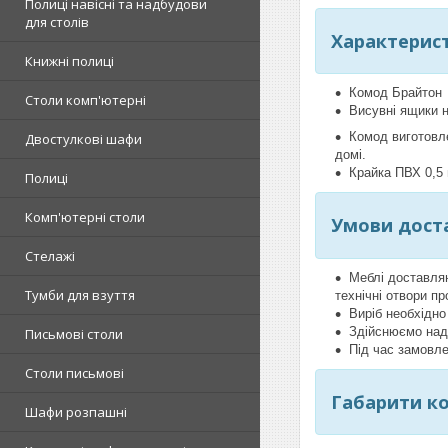
Полиці навісні та надбудови
для столів
Характерис
Книжні полиці
Комод Брайтон 
Столи комп'ютерні
Висувні ящики
Комод виготовле
Двостулкові шафи
домі.
Крайка ПВХ 0,5
Полиці
Комп'ютерні столи
Умови доста
Стелажі
Меблі доставляю
Тумби для взуття
технічні отвори пр
Виріб необхідно
Здійснюємо над
Письмові столи
Під час замовл
Столи письмові
Габарити ко
Шафи розпашні