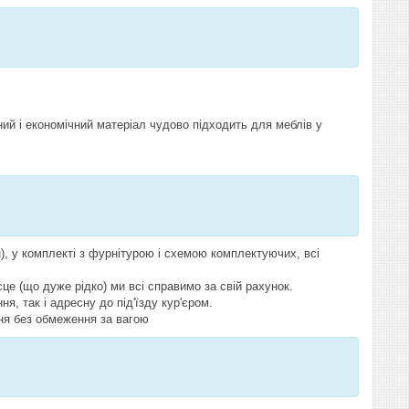
ий і економічний матеріал чудово підходить для меблів у
, у комплекті з фурнітурою і схемою комплектуючих, всі
це (що дуже рідко) ми всі справимо за свій рахунок.
ня, так і адресну до під'їзду кур'єром.
ня без обмеження за вагою