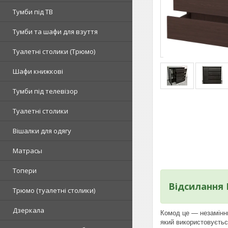
Тумби під ТВ
Тумби та шафи для взуття
Туалетні столики (Трюмо)
Шафи книжкові
Тумби під телевізор
Туалетні столики
Вішалки для одягу
Матрасы
Топери
Відсилання
Tрюмо (туалетні столики)
Дзеркала
Комод це — незамінни
який використовуєтьс