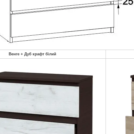
Венге + Дуб крафт білий