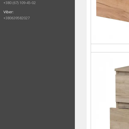
+380 (67) 109-45-02
+380639582027