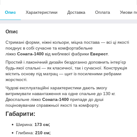
Опис
Характеристики
Доставка
Оплата
Умови п
Опис
Стримані форми, ніжні кольори, міцна постава — всі ці якості
поєднує в собі сучасне та комфортабельне
ліжко
Соната-1400
від меблевої фабрики
Еверест
.
Простий і лаконічний дизайн бездоганно доповнить інтер'єр
будь-якої спальні — як класичної, так і сучасної. Конструкція
містить основу під матрац — щит із посиленими ребрами
жорсткості.
Чудові експлуатаційні характеристики дають змогу
витримувати навантаження на одне спальне до 130 кг.
Двоспальне ліжко
Соната-1400
припаде до душі
поціновувачам справжньої якості та комфорту.
Габарити:
Ширина:
173 см;
Глибина:
210 см;