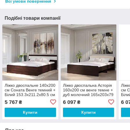
Всі умови повернення
Подібні товари компанії
Ліжко двоспальне 140х200
Ліжко двоспальна Асторія
Ліжк
см Соната Венге темний +
160х200 см венге темне +
см С
Білий 153.3х211.2х80.5 см
дуб молочний 165х203х79
Біли
Еверест
см Еверест
Евер
5 767
6 097
6 0
₴
₴
Купити
Купити