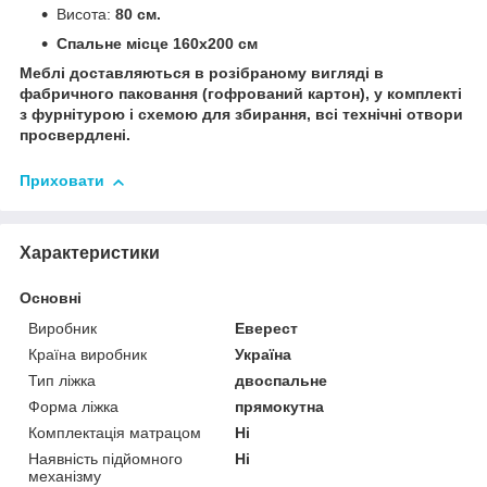
Висота:
80 см.
Спальне місце 160х200 см
Меблі доставляються в розібраному вигляді в
фабричного паковання (гофрований картон), у комплекті
з фурнітурою і схемою для збирання, всі технічні отвори
просвердлені.
Приховати
Характеристики
Основні
Виробник
Еверест
Країна виробник
Україна
Тип ліжка
двоспальне
Форма ліжка
прямокутна
Комплектація матрацом
Ні
Наявність підйомного
Ні
механізму