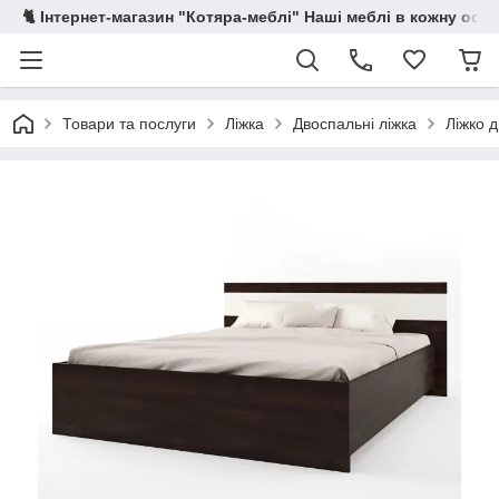
🐈 Інтернет-магазин "Котяра-меблі" Наші меблі в кожну осе
Товари та послуги
Ліжка
Двоспальні ліжка
Ліжко 