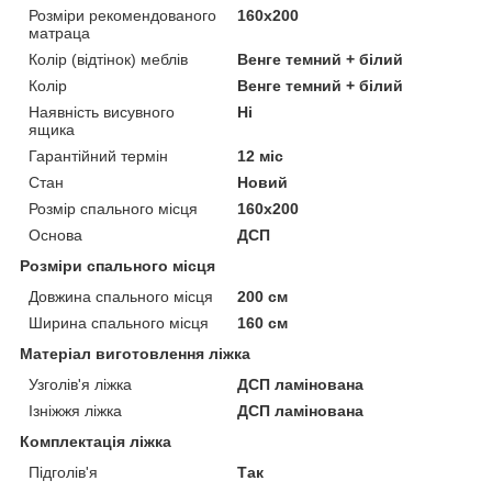
Розміри рекомендованого
160х200
матраца
Колір (відтінок) меблів
Венге темний + білий
Колір
Венге темний + білий
Наявність висувного
Ні
ящика
Гарантійний термін
12 міс
Стан
Новий
Розмір спального місця
160х200
Основа
ДСП
Розміри спального місця
Довжина спального місця
200 см
Ширина спального місця
160 см
Матеріал виготовлення ліжка
Узголів'я ліжка
ДСП ламінована
Ізніжжя ліжка
ДСП ламінована
Комплектація ліжка
Підголів'я
Так