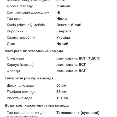
Форма фасаду
прямий
Комплектація дзеркалом
Ні
Тип опор
Ніжки
Колір (відтінок) меблів
Венге + білий
Виробник
Еверест
Країна виробник
Україна
Стан
Новий
Матеріал виготовлення комода
Стільниця
ламінована ДСП (ЛДСП)
Корпус (каркас)
ламінована ДСП
Фасади
ламінована ДСП
Габаритні розміри комода
Ширина комода
80 см
Глибина комода
38 см
Висота комода
101 см
Додаткові характеристики комода
Тип направляючих для
Телескопічні (кулькові)
висувних скриньок