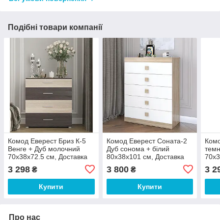
Подібні товари компанії
Комод Еверест Бриз К-5
Комод Еверест Соната-2
Комо
Венге + Дуб молочний
Дуб сонома + білий
темн
70х38х72.5 см, Доставка
80х38х101 см, Доставка
70х3
кур'єром Міст Експрес за
кур'єром Міст Експрес за
кур'
3 298
3 800
3 2
₴
₴
Вашою адресою 272 грн
Вашою адресою 200 грн
Ваш
Купити
Купити
Про нас