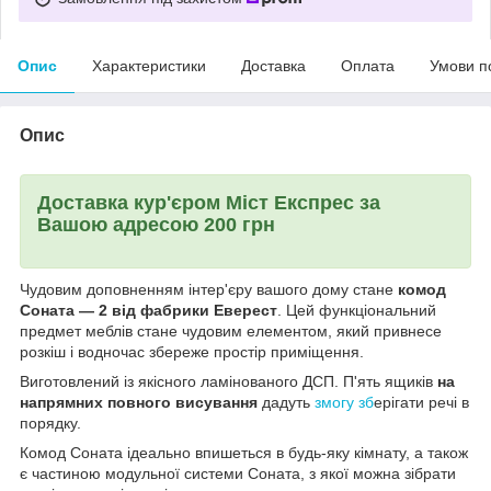
Опис
Характеристики
Доставка
Оплата
Умови п
Опис
Доставка кур'єром Міст Експрес за
Вашою адресою 200 грн
Чудовим доповненням інтер'єру вашого дому стане
комод
Соната — 2 від фабрики Еверест
. Цей функціональний
предмет меблів стане чудовим елементом, який привнесе
розкіш і водночас збереже простір приміщення.
Виготовлений із якісного ламінованого ДСП. П'ять ящиків
на
напрямних повного висування
дадуть
змогу зб
ерігати речі в
порядку.
Комод Соната ідеально впишеться в будь-яку кімнату, а також
є частиною модульної системи Соната, з якої можна зібрати