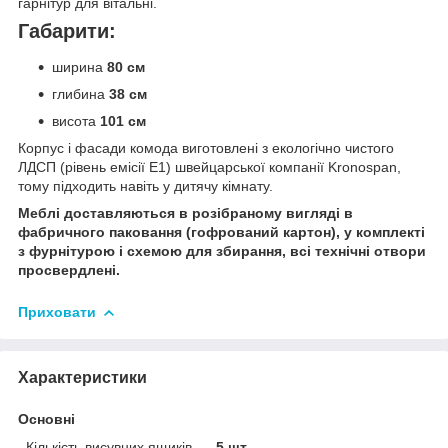
гарнітур для вітальні.
Габарити:
ширина
80 см
глибина
38 см
висота
101
см
Корпус і фасади комода виготовлені з екологічно чистого
ЛДСП (рівень емісії Е1) швейцарської компанії Kronospan,
тому підходить навіть у дитячу кімнату.
Меблі доставляються в розібраному вигляді в
фабричного паковання (гофрований картон), у комплекті
з фурнітурою і схемою для збирання, всі технічні отвори
просвердлені.
Приховати
Характеристики
Основні
Кількість висувних ящиків
5 шт.