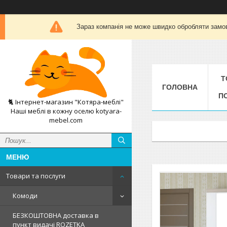
Зараз компанія не може швидко обробляти замов
Т
ГОЛОВНА
П
🐈 Інтернет-магазин "Котяра-меблі"
Наші меблі в кожну оселю kotyara-
mebel.com
Товари та послуги
Комоди
БЕЗКОШТОВНА доставка в
пункт видачі ROZETKA