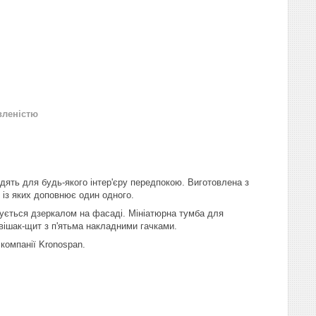
вленістю
одять для будь-якого інтер'єру передпокою. Виготовлена з
 із яких доповнює один одного.
тується дзеркалом на фасаді. Мініатюрна тумба для
вішак-щит з п'ятьма накладними гачками.
 компанії Kronospan.