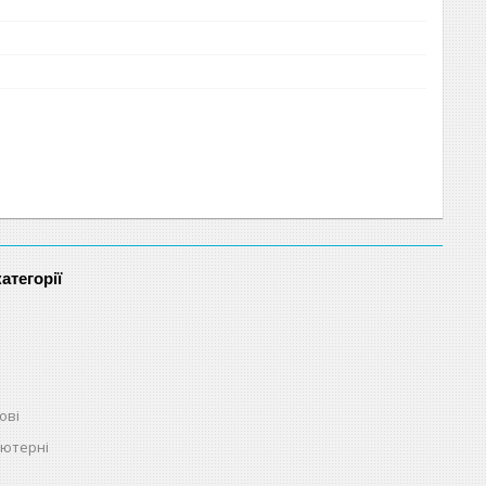
атегорії
ові
ьютерні