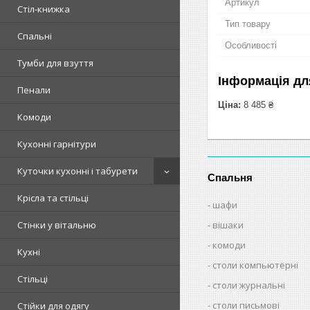
Артикул
Стіл-книжка
Тип товару
Спальні
Особливості
Тумби для взуття
Інформація дл
Пенали
Ціна:
8 485 ₴
Комоди
Кухонні гарнітури
Куточки кухонні і табурети
Спальня
Крісла та стільці
шафи
вішаки
Стінки у вітальню
комоди
Кухні
столи компьютерні
Стільці
столи журнальні
столи письмові
Стійки для одягу