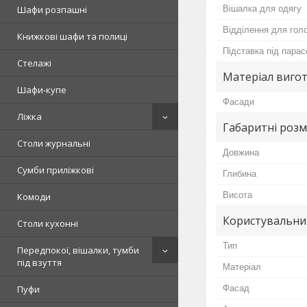
Вішалка для одягу
Шафи розпашні
Відділення для гол
Книжкові шафи та полиці
Підставка під парас
Стелажі
Матеріал виго
Шафи-купе
Фасади
Ліжка
Габаритні роз
Столи журнальні
Довжина
Сумби приліжкові
Глибина
Висота
Комоди
Користувальни
Столи кухонні
Тип
Передпокої, вішалки, тумби
під взуття
Матеріал
Фасад
Пуфи