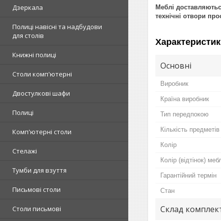
Дзеркала
Меблі доставляються
технічні отвори про
Полиці навісні та надбудови
для столів
Характеристик
Книжні полиці
Основні
Столи комп'ютерні
Виробник
Двостулкові шафи
Країна виробник
Полиці
Тип передпокою
Кількість предметів
Комп'ютерні столи
Колір
Стелажі
Колір (відтінок) меб
Тумби для взуття
Гарантійний термін
Письмові столи
Стан
Склад комплек
Столи письмові