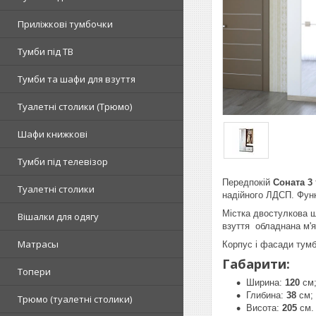
Приліжкові тумбочки
Тумби під ТВ
Тумби та шафи для взуття
Туалетні столики (Трюмо)
Шафи книжкові
Тумби під телевізор
Передпокій
Соната 3
Туалетні столики
надійного ЛДСП. Функ
Містка двостулкова ш
Вішалки для одягу
взуття обладнана м'я
Матрасы
Корпус і фасади тумби
Габарити:
Топери
Ширина:
120
см
Глибина:
38
см;
Tрюмо (туалетні столики)
Висота:
205
см.