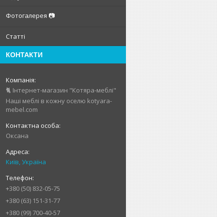
Фотогалерея 📷
Статті
КОНТАКТИ
🐈 Інтернет-магазин "Котяра-меблі"
Наші меблі в кожну оселю kotyara-
mebel.com
Оксана
Київ, Україна
+380 (50) 832-05-75
+380 (63) 151-31-77
+380 (99) 700-40-57