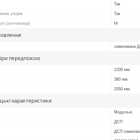
Так
овних уборів
Так
олі (зонтовница)
Ні
товлення
ламінована 
міри передпокою
1200 мм
380 мм
2050 мм
цькі характеристики
Модульні
ДСП
ДСП ламінов