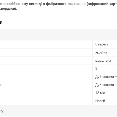
 в розібраному вигляді в фабричного паковання (гофрований картон
свердлені.
и
Еверест
Україна
модульна
3
Дуб сонома +
лів
Дуб сонома +
12 міс
Новий
ту