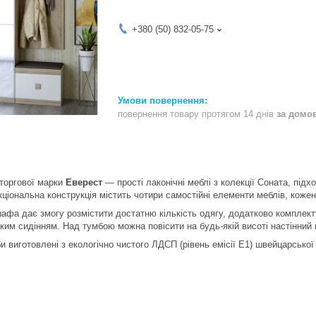
+380 (50) 832-05-75
повернення товару протягом 14 днів
за домо
торгової марки
Еверест
— прості лаконічні меблі з колекції Соната, підх
ціональна конструкція містить чотири самостійні елементи меблів, кожен
афа дає змогу розмістити достатню кількість одягу, додатково комплек
ким сидінням. Над тумбою можна повісити на будь-якій висоті настінний 
 виготовлені з екологічно чистого ЛДСП (рівень емісії Е1) швейцарської
;