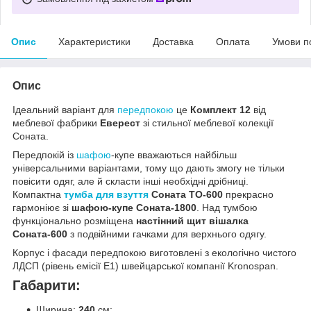
Опис
Характеристики
Доставка
Оплата
Умови п
Опис
Ідеальний варіант для
передпокою
це
Комплект 12
від
меблевої фабрики
Еверест
зі стильної меблевої колекції
Соната.
Передпокій із
шафою
-купе вважаються найбільш
універсальними варіантами, тому що дають змогу не тільки
повісити одяг, але й скласти інші необхідні дрібниці.
Компактна
тумба для взуття
Соната ТО-600
прекрасно
гармоніює зі
шафою-купе Соната-1800
. Над тумбою
функціонально розміщена
настінний щит вішалка
Соната-600
з подвійними гачками для верхнього одягу.
Корпус і фасади передпокою виготовлені з екологічно чистого
ЛДСП (рівень емісії Е1) швейцарської компанії Kronospan.
Габарити:
Ширина:
240
см;