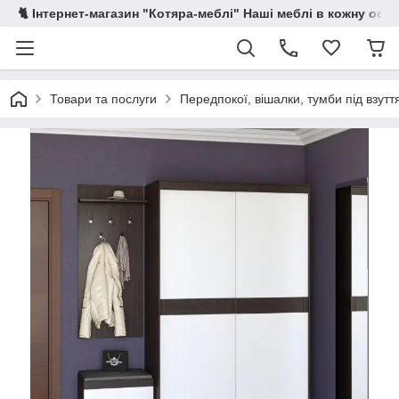
🐈 Інтернет-магазин "Котяра-меблі" Наші меблі в кожну осе
Товари та послуги
Передпокої, вішалки, тумби під взутт