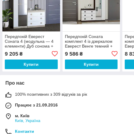
Передпокій Еверест
Передпокій Соната
Пере
Соната 4 (модульна — 4
комплект 4 із дзеркалом
комп
елементи) Дуб сонома +
Еверест Венге темний +
Евер
білий 140х38х205 см
Білий
Біли
9 205
9 586
8 8
₴
₴
Купити
Купити
Про нас
100% позитивних з 309 відгуків за рік
Працює з 21.09.2016
м. Київ
Київ, Україна
Контакти