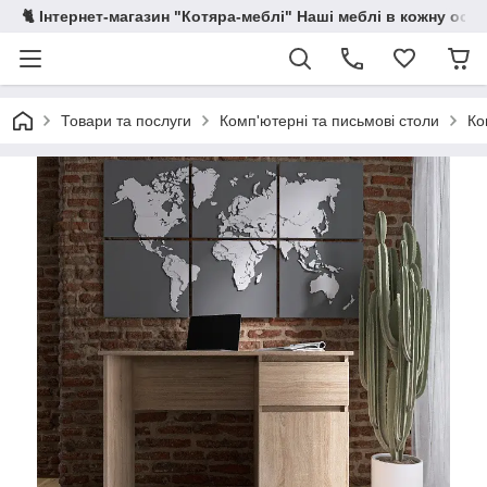
🐈 Інтернет-магазин "Котяра-меблі" Наші меблі в кожну осе
Товари та послуги
Комп'ютерні та письмові столи
Ко