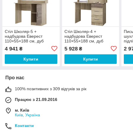
Стіл Школяр-5 +
Стіл Школяр-4 +
Пись
надбудова Еверест
надбудова Еверест
шухл
110×55×188 см, дуб
110×55×188 см, дуб
підл
сонома + трюфель,
сонома + трюфель,
110х
4 941
5 928
2 9
₴
₴
комп’ютерний стіл з
комп’ютерний стіл з
полицями, шухлядами та
полицями, шухлядами та
Купити
Купити
надбудовою
надбудовою для н
Про нас
100% позитивних з 309 відгуків за рік
Працює з 21.09.2016
м. Київ
Київ, Україна
Контакти