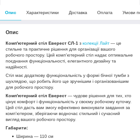
Опис
Характеристики
Доставка
Оплата
Умови п
Опис
Комп'ютерний стіл Еверест СЛ-1
з
колекції Лайт
— це
стильне та практичне рішення для організації вашого
робочого простору. Цей комп'ютерний стіл надає оптимальне
поєднання функціональності, елегантного дизайну та
надійності.
Стіл має додаткову функціональність у формі бічної тумби з
шухлядою, що робить його ще зручнішим і організованішим
для робочого простору.
Комп'ютерний стіл Еверест
— чудове рішення для тих, хто
цінує комфорт і функціональність у своєму робочому куточку.
Цей стіл дасть вам змогу ефективно виконувати завдання за
комп'ютером, зберігаючи водночас стильний і сучасний
вигляд вашого робочого простору.
Габарити:
Ширина — 110 см