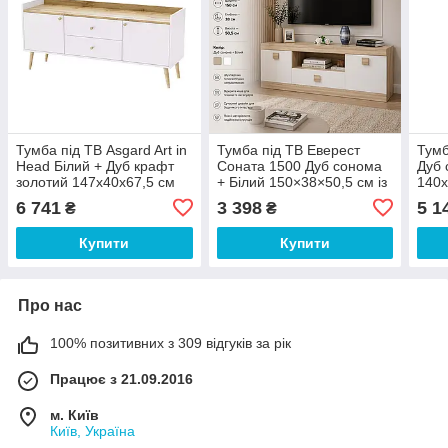
Тумба під ТВ Asgard Art in
Тумба під ТВ Еверест
Тумб
Head Білий + Дуб крафт
Соната 1500 Дуб сонома
Дуб 
золотий 147х40х67,5 см
+ Білий 150×38×50,5 см із
140х
шухлядою і нішею для
6 741
3 398
5 1
₴
₴
вітальні
Купити
Купити
Про нас
100% позитивних з 309 відгуків за рік
Працює з 21.09.2016
м. Київ
Київ, Україна