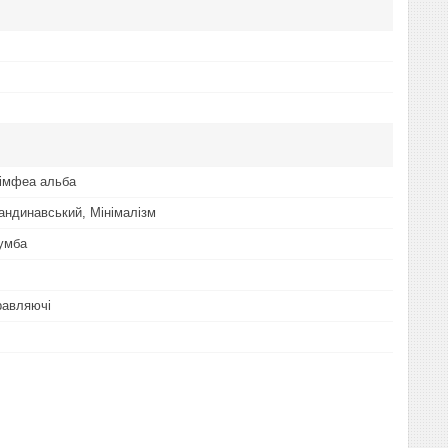
імфеа альба
андинавський, Мінімалізм
умба
равляючі