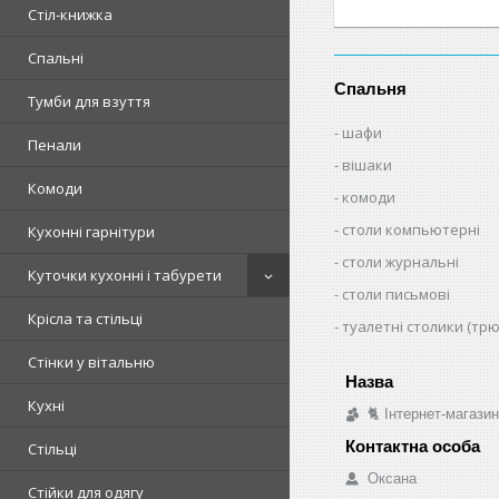
Стіл-книжка
Спальні
Спальня
Тумби для взуття
шафи
Пенали
вішаки
Комоди
комоди
столи компьютерні
Кухонні гарнітури
столи журнальні
Куточки кухонні і табурети
столи письмові
Крісла та стільці
туалетні столики (тр
Стінки у вітальню
Кухні
🐈 Інтернет-магази
Стільці
Оксана
Стійки для одягу