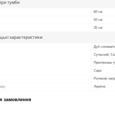
іри тумби
60 см
50 см
35 см
цькі характеристики
Дуб сонома/н
Сучасний, Ск
Приліжкова т
Сара
Роликові нап
вару
Україна
я замовлення