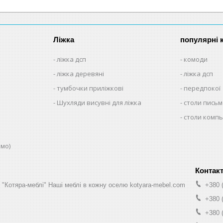
Ліжка
популярні к
ліжка дсп
комоди
ліжка деревяні
ліжка дсп
тумбочки приліжкові
передпокої
Шухляди висувні для ліжка
столи письм
столи комп
юмо)
н "Котяра-меблі" Наші меблі в кожну оселю kotyara-mebel.com
+380 
+380 
+380 