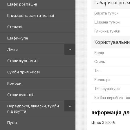
Габаритні розм
Шафи розпашні
Висота тумби
Книжкові шафи та полиці
Ширина тумби
Стелажі
Глибина тумби
Шафи-купе
Користувальни
Ліжка
Колір
Столи журнальні
Стиль
Тип
Сумби приліжкові
Колекція
Комоди
Тип фурнітури
Столи кухонні
Країна-виробник то
Передпокої, вішалки, тумби
під взуття
Інформація дл
Пуфи
Ціна:
3 890 ₴