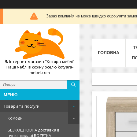
Зараз компанія не може швидко обробляти замов
Т
ГОЛОВНА
П
🐈 Інтернет-магазин "Котяра-меблі"
Наші меблі в кожну оселю kotyara-
mebel.com
Товари та послуги
Комоди
БЕЗКОШТОВНА доставка в
пункт видачі ROZETKA