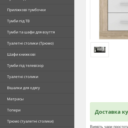
Приліжкові тумбочки
Тумби під ТВ
Тумби та шафи для взуття
Туалетні столики (Трюмо)
Шафи книжкові
Тумби під телевізор
Туалетні столики
Вішалки для одягу
Матрасы
Топери
Доставка ку
Tрюмо (туалетні столики)
Виявіть чари простот