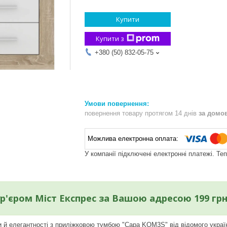
Купити
Купити з
+380 (50) 832-05-75
повернення товару протягом 14 днів
за домо
У компанії підключені електронні платежі. Те
р'єром Міст Експрес за Вашою адресою 199 гр
и й елегантності з приліжковою тумбою "Сара KOM3S" від відомого укра