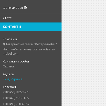
Фотогалерея 📷
Статті
КОНТАКТИ
🐈 Інтернет-магазин "Котяра-меблі"
Наші меблі в кожну оселю kotyara-
mebel.com
Оксана
Київ, Україна
+380 (50) 832-05-75
+380 (63) 151-31-77
+380 (99) 700-40-57