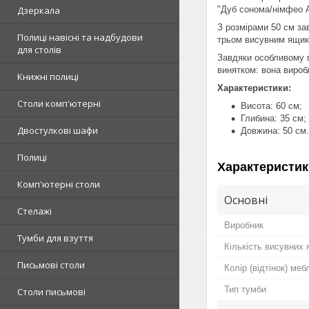
"Дуб сонома/німфео А
Дзеркала
З розмірами 50 см за
Полиці навісні та надбудови
трьом висувним ящика
для столів
Завдяки особливому п
винятком: вона виробл
Книжні полиці
Характеристики:
Столи комп'ютерні
Висота: 60 см;
Глибина: 35 см;
Двостулкові шафи
Довжина: 50 см.
Полиці
Характеристик
Комп'ютерні столи
Основні
Стелажі
Виробник
Тумби для взуття
Кількість висувних 
Письмові столи
Колір (відтінок) меб
Тип тумби
Столи письмові