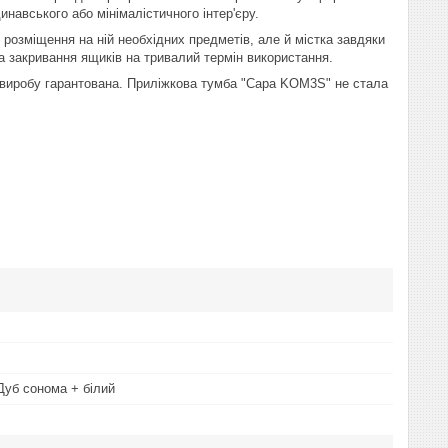
навського або мінімалістичного інтер'єру.
 розміщення на ній необхідних предметів, але й містка завдяки
а закривання ящиків на тривалий термін використання.
о виробу гарантована. Приліжкова тумба "Сара KOM3S" не стала
Дуб сонома + білий