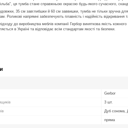
льба", ця тумба стане справжньою окрасою будь-якого сучасного, сканди
вдовжки, 35 см завглибшки й 60 см заввишки, тумба не тільки зручна для
м. Роликові напрямні забезпечують плавність і надійність відкривання т
ідходу до виробництва меблів компанії Гербор виняткова якість кожног
яється в Україні та відповідає всім стандартам якості та безпеки.
и
Gerbor
ящиків
3 шт.
лів
Дуб сонома, 
пряма