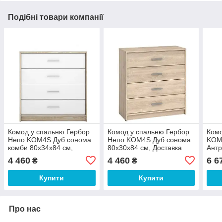
Подібні товари компанії
Комод у спальню Гербор
Комод у спальню Гербор
Ком
Непо KOM4S Дуб сонома
Непо KOM4S Дуб сонома
KOM
комби 80х34х84 см,
80х30х84 см, Доставка
Антр
Доставка кур'єром Міст
кур'єром Міст Експрес за
Дост
4 460
4 460
6 6
₴
₴
Експрес за Вашою
Вашою адресою 475 грн
Експ
адресою 475 грн
адре
Купити
Купити
Про нас