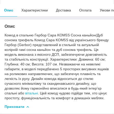
Опис
Характеристики
Доставка
Оплата
Умови п
Опис
Комод в спальню Гербор Сара KOM5S Сосна каньйон/Дуб
сонома трюфель Комод Сара KOM5S від українського бренду
Гербор (Gerbor) представлений в стильній та актуальній
колірній гамі сосна каньйон та дуб сонома трюфель. Ця
модель виконана з якісного ДСП, забезпечуючи довговічність
та стабільність конструкції. Характеристики: Довжина: 60 см;
Глубина: 40 см; Висота: 107 см. Незважаючи на невеликі
габарити, в моделі передбачено 5 просторих висувних ящиків
на роликових направляючих, що забезпечує плавність та
легкість їх руху. Дизайн комода відноситься до стилю
сучасного мінімалізму та скандинавського дизайну, що
дозволяє йому гармонійно вписатися в будь-який інтер'єр
спальні або
вітальні
. Цей комод чудово підійде тим, хто цінує
простоту, функціональність та комфорт в домашніх меблях.
Приховати