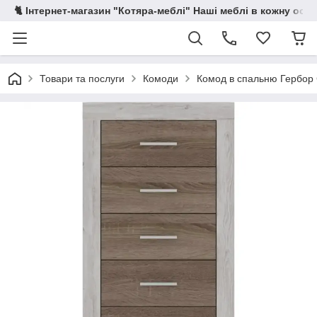
🐈 Інтернет-магазин "Котяра-меблі" Наші меблі в кожну осе
Товари та послуги
Комоди
Комод в спальню Гербор