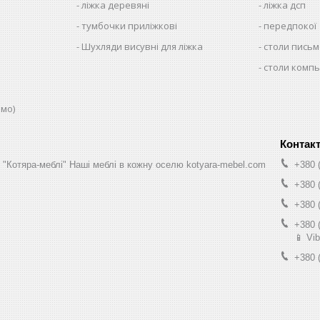
ліжка деревяні
ліжка дсп
тумбочки приліжкові
передпокої
Шухляди висувні для ліжка
столи письм
столи комп
юмо)
н "Котяра-меблі" Наші меблі в кожну оселю kotyara-mebel.com
+380 
+380 
+380 
+380 
📱 Vib
+380 