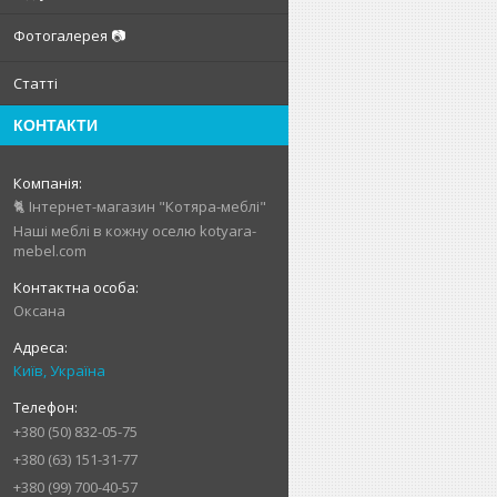
Фотогалерея 📷
Статті
КОНТАКТИ
🐈 Інтернет-магазин "Котяра-меблі"
Наші меблі в кожну оселю kotyara-
mebel.com
Оксана
Київ, Україна
+380 (50) 832-05-75
+380 (63) 151-31-77
+380 (99) 700-40-57