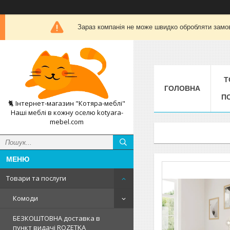
Зараз компанія не може швидко обробляти замов
Т
ГОЛОВНА
П
🐈 Інтернет-магазин "Котяра-меблі"
Наші меблі в кожну оселю kotyara-
mebel.com
Товари та послуги
Комоди
БЕЗКОШТОВНА доставка в
пункт видачі ROZETKA