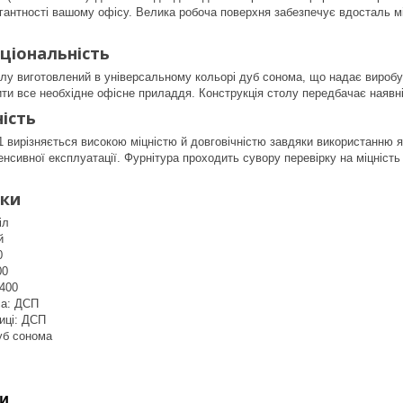
антності вашому офісу. Велика робоча поверхня забезпечує вдосталь мі
ціональність
лу виготовлений в універсальному кольорі дуб сонома, що надає виробу
ити все необхідне офісне приладдя. Конструкція столу передбачає наявніс
ність
1 вирізняється високою міцністю й довговічністю завдяки використанню як
нтенсивної експлуатації. Фурнітура проходить сувору перевірку на міцність
ики
іл
й
0
00
1400
са: ДСП
иці: ДСП
уб сонома
и