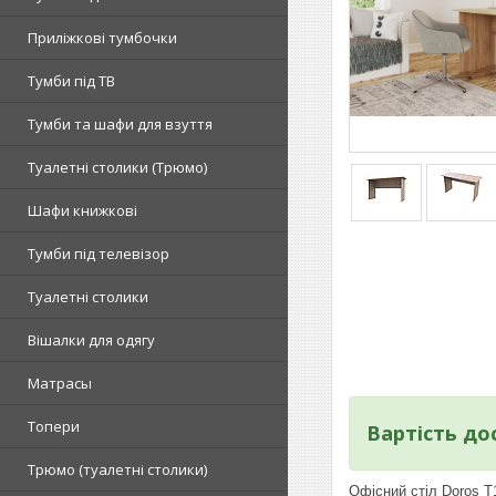
Приліжкові тумбочки
Тумби під ТВ
Тумби та шафи для взуття
Туалетні столики (Трюмо)
Шафи книжкові
Тумби під телевізор
Туалетні столики
Вішалки для одягу
Матрасы
Топери
Вартість до
Tрюмо (туалетні столики)
Офісний стіл Doros Т