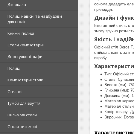
сонома додадуть елег
Дзеркала
приладдя.
Полиці навісні та надбудови
Дизайн і функ
для столів
Елегантний стиль сто
змогу зручно розміст
Книжні полиці
Якість і надій
Столи комп'ютерні
Офісний стіл Doros Т
стійкість навіть за і
Двостулкові шафи
виробу.
Характерист
Полиці
Тип: Офісний ст
Стиль: Сучасни
Комп'ютерні столи
Висота (мм): 75
Глибина (мм): 7
Стелажі
Довжина (мм): 
Матеріал карка
Тумби для взуття
Матеріал стільн
Колір товару: Д
Письмові столи
Виробник: Doros
Столи письмові
Характеристик