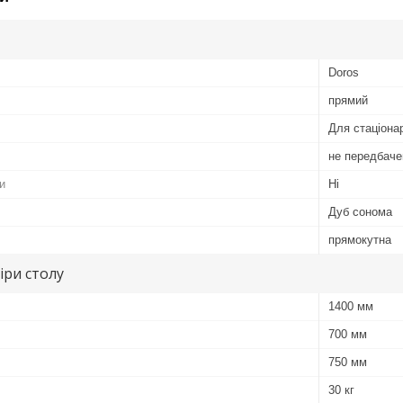
Doros
прямий
Для стаціона
не передбаче
и
Ні
Дуб сонома
прямокутна
іри столу
1400 мм
700 мм
750 мм
30 кг