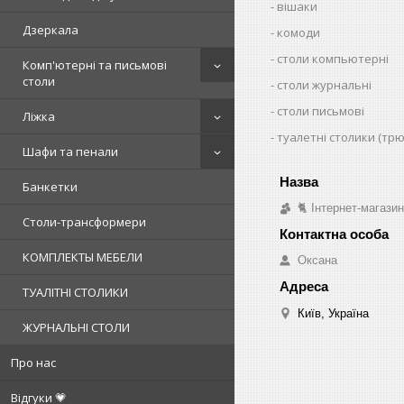
вішаки
Дзеркала
комоди
столи компьютерні
Комп'ютерні та письмові
столи
столи журнальні
столи письмові
Ліжка
туалетні столики (тр
Шафи та пенали
Банкетки
🐈 Інтернет-магази
Столи-трансформери
КОМПЛЕКТЫ МЕБЕЛИ
Оксана
ТУАЛІТНІ СТОЛИКИ
Київ, Україна
ЖУРНАЛЬНІ СТОЛИ
Про нас
Відгуки 💗