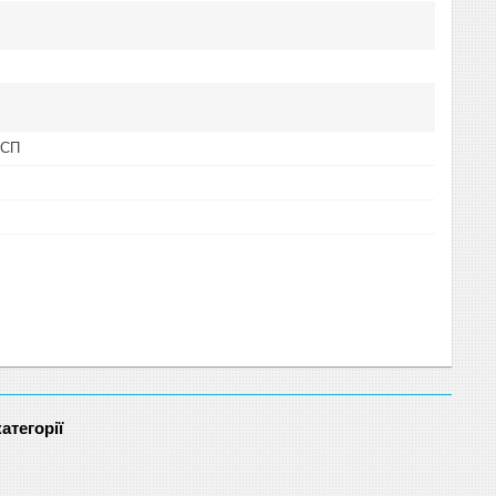
ДСП
атегорії