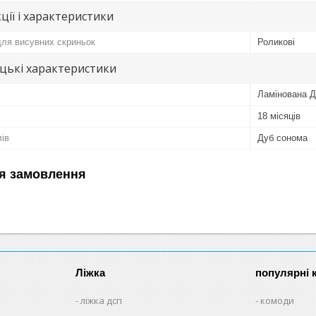
ції і характеристики
ля висувних скриньок
Роликові
цькі характеристики
Ламінована 
18 місяців
лів
Дуб сонома
я замовлення
Ліжка
популярні к
ліжка дсп
комоди