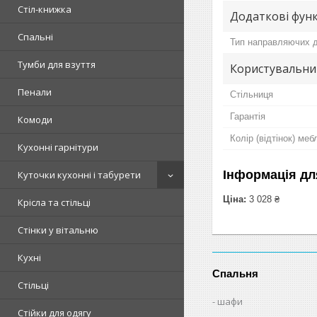
Стіл-книжка
Додаткові функ
Спальні
Тип направляючих д
Тумби для взуття
Користувальни
Пенали
Стільниця
Гарантія
Комоди
Колір (відтінок) меб
Кухонні гарнітури
Інформація дл
Куточки кухонні і табурети
Ціна:
3 028 ₴
Крісла та стільці
Стінки у вітальню
Кухні
Спальня
Стільці
шафи
Стійки для одягу