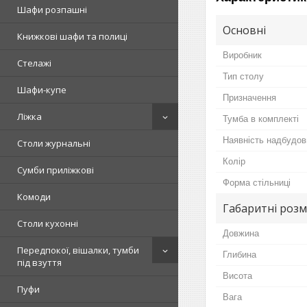
Шафи розпашні
Основні
Книжкові шафи та полиці
Виробник
Стелажі
Тип столу
Шафи-купе
Призначення
Ліжка
Тумба в комплекті
Наявність надбудов
Столи журнальні
Колір
Сумби приліжкові
Форма стільниці
Комоди
Габаритні розм
Столи кухонні
Довжина
Передпокої, вішалки, тумби
Глибина
під взуття
Висота
Пуфи
Вага