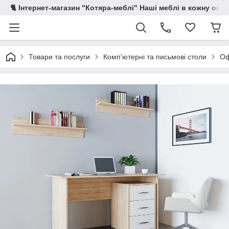
🐈 Інтернет-магазин "Котяра-меблі" Наші меблі в кожну осе
Товари та послуги
Комп'ютерні та письмові столи
Оф