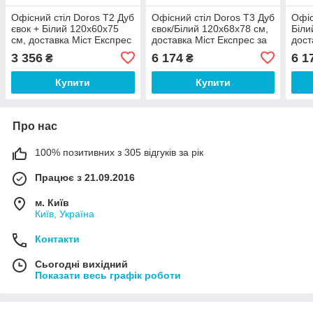
Офісний стіл Doros Т2 Дуб
Офісний стіл Doros Т3 Дуб
Офіс
євок + Білий 120х60х75
євок/Білий 120х68х78 см,
Біли
см, доставка Міст Експрес
доставка Міст Експрес за
дост
за Вашою адресою 500
Вашою адресою 500 грн
Експ
3 356
6 174
6 1
₴
₴
грн
адр
Купити
Купити
Про нас
100% позитивних з 305 відгуків за рік
Працює з 21.09.2016
м. Київ
Київ, Україна
Контакти
Сьогодні вихідний
Показати весь графік роботи