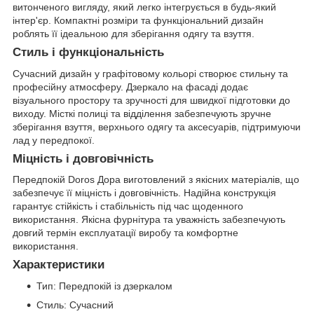
витонченого вигляду, який легко інтегрується в будь-який
інтер'єр. Компактні розміри та функціональний дизайн
роблять її ідеальною для зберігання одягу та взуття.
Стиль і функціональність
Сучасний дизайн у графітовому кольорі створює стильну та
професійну атмосферу. Дзеркало на фасаді додає
візуального простору та зручності для швидкої підготовки до
виходу. Місткі полиці та відділення забезпечують зручне
зберігання взуття, верхнього одягу та аксесуарів, підтримуючи
лад у передпокої.
Міцність і довговічність
Передпокій Doros Дора виготовлений з якісних матеріалів, що
забезпечує її міцність і довговічність. Надійна конструкція
гарантує стійкість і стабільність під час щоденного
використання. Якісна фурнітура та уважність забезпечують
довгий термін експлуатації виробу та комфортне
використання.
Характеристики
Тип: Передпокій із дзеркалом
Стиль: Сучасний