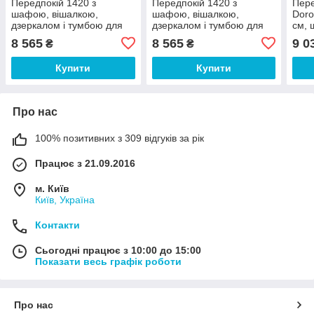
Передпокій 1420 з
Передпокій 1420 з
Пере
шафою, вішалкою,
шафою, вішалкою,
Doro
дзеркалом і тумбою для
дзеркалом і тумбою для
см, 
взуття Брайт Антрацит
взуття Брайт Венге
віша
8 565
8 565
9 0
₴
₴
142х37,6х200 см Майстер
142х37,6х200 см Майстер
взут
Форм
Форм
пер
Купити
Купити
Про нас
100% позитивних з 309 відгуків за рік
Працює з 21.09.2016
м. Київ
Київ, Україна
Контакти
Сьогодні працює з 10:00 до 15:00
Показати весь графік роботи
Про нас