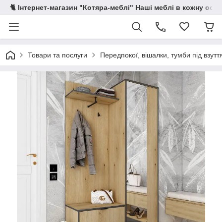
🐈 Інтернет-магазин "Котяра-меблі" Наші меблі в кожну осе
Товари та послуги
Передпокої, вішалки, тумби під взутт