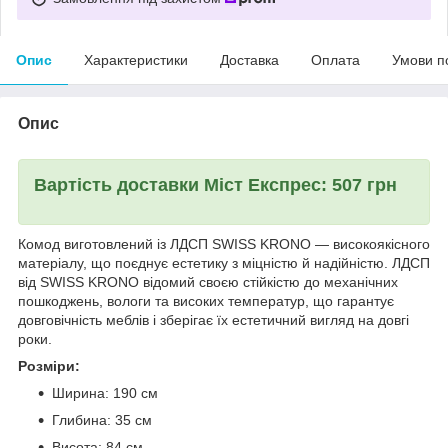
Опис
Характеристики
Доставка
Оплата
Умови п
Опис
Вартість доставки Міст Експрес: 507 грн
Комод виготовлений із ЛДСП SWISS KRONO — високоякісного
матеріалу, що поєднує естетику з міцністю й надійністю. ЛДСП
від SWISS KRONO відомий своєю стійкістю до механічних
пошкоджень, вологи та високих температур, що гарантує
довговічність меблів і зберігає їх естетичний вигляд на довгі
роки.
Розміри:
Ширина: 190 см
Глибина: 35 см
Висота: 84 см