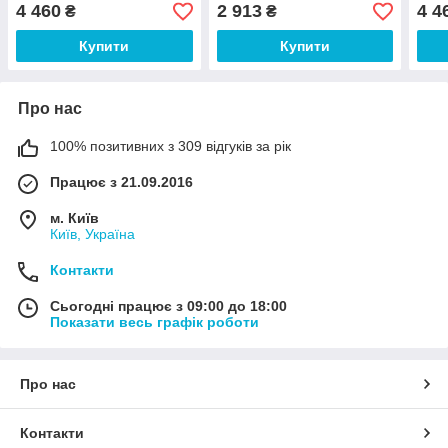
Доставка кур'єром Міст
Вашій адресі 196 грн
кур'
4 460
2 913
4 4
₴
₴
Експрес за Вашою
Ваш
адресою 475 грн
Купити
Купити
Про нас
100% позитивних з 309 відгуків за рік
Працює з 21.09.2016
м. Київ
Київ, Україна
Контакти
Сьогодні працює з 09:00 до 18:00
Показати весь графік роботи
Про нас
Контакти