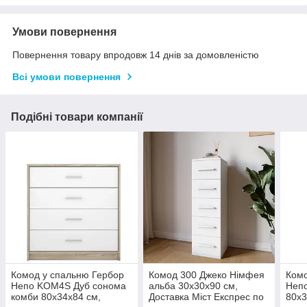
Умови повернення
Повернення товару впродовж 14 днів за домовленістю
Всі умови повернення
Подібні товари компанії
Комод у спальню Гербор
Комод 300 Джеко Німфея
Комо
Непо KOM4S Дуб сонома
альба 30х30х90 см,
Неп
комби 80х34х84 см,
Доставка Міст Експрес по
80х3