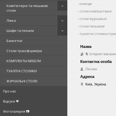
комоди
Комп'ютерні та письмові
столи
столи компьютерні
столи журнальні
Ліжка
столи письмові
Шафи та пенали
туалетні столики (тр
Банкетки
Столи-трансформери
🐈 Інтернет-магази
КОМПЛЕКТЫ МЕБЕЛИ
Оксана
ТУАЛІТНІ СТОЛИКИ
ЖУРНАЛЬНІ СТОЛИ
Київ, Україна
Про нас
Відгуки 💗
Фотогалерея 📷