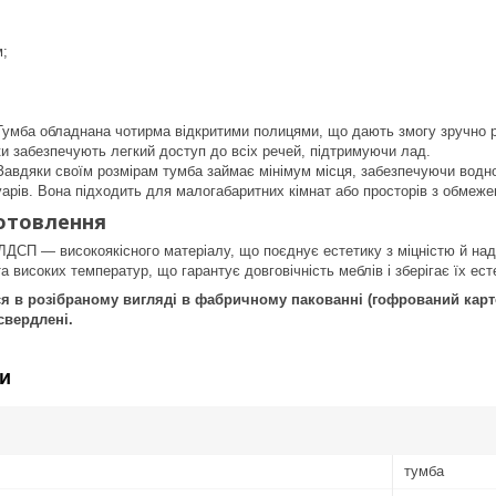
;
м;
.
 Тумба обладнана чотирма відкритими полицями, що дають змогу зручно р
и забезпечують легкий доступ до всіх речей, підтримуючи лад.
 Завдяки своїм розмірам тумба займає мінімум місця, забезпечуючи водно
арів. Вона підходить для малогабаритних кімнат або просторів з обмеже
отовлення
ЛДСП — високоякісного матеріалу, що поєднує естетику з міцністю й над
 високих температур, що гарантує довговічність меблів і зберігає їх ест
 в розібраному вигляді в фабричному пакованні (гофрований картон
свердлені.
и
тумба