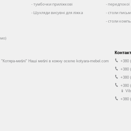
тумбочки приліжкові
передпокої
Шухляди висувні для ліжка
столи письм
столи комп
юмо)
н "Котяра-меблі" Наші меблі в кожну оселю kotyara-mebel.com
+380 
+380 
+380 
+380 
📱 Vib
+380 