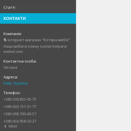
Статті
КОНТАКТИ
🐈 Інтернет-магазин "Котяра-меблі"
Наші меблі в кожну оселю kotyara-
mebel.com
Оксана
Київ, Україна
+380 (50) 832-05-75
+380 (63) 151-31-77
+380 (99) 700-40-57
+380 (63) 958-20-27
📱 Viber