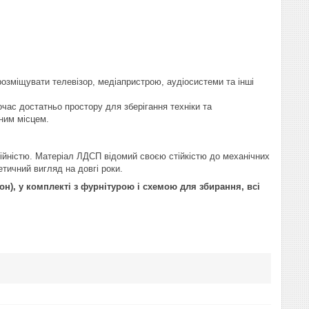
озміщувати телевізор, медіапристрою, аудіосистеми та інші
час достатньо простору для зберігання техніки та
ним місцем.
ійністю. Матеріал ЛДСП відомий своєю стійкістю до механічних
етичний вигляд на довгі роки.
), у комплекті з фурнітурою і схемою для збирання, всі