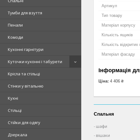
Спальні
Артикул
Тумби для взуття
Тип товару
Пенали
Матеріал корпусу
Кількість ящиків
Комоди
Кількість відкритих
Кухонні гарнітури
Матеріал фасаду
Куточки кухонні і табурети
Інформація дл
Крісла та стільці
Ціна:
4 406 ₴
Стінки у вітальню
Кухні
Стільці
Спальня
Стійки для одягу
шафи
Дзеркала
вішаки