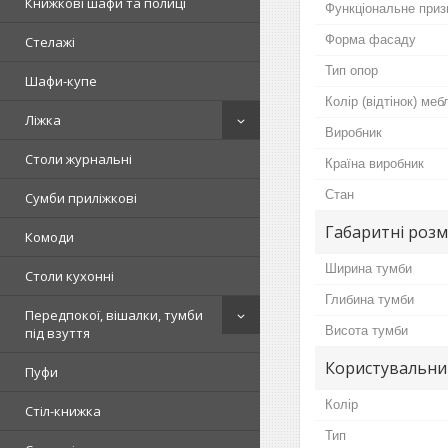
Книжкові шафи та полиці
Функціональне приз
Форма фасаду
Стелажі
Тип опор
Шафи-купе
Колір (відтінок) меб
Ліжка
Виробник
Столи журнальні
Країна виробник
Стан
Сумби приліжкові
Габаритні розм
Комоди
Ширина тумби
Столи кухонні
Глибина тумби
Передпокої, вішалки, тумби
Висота тумби
під взуття
Користувальни
Пуфи
Колір
Стіл-книжка
Тип