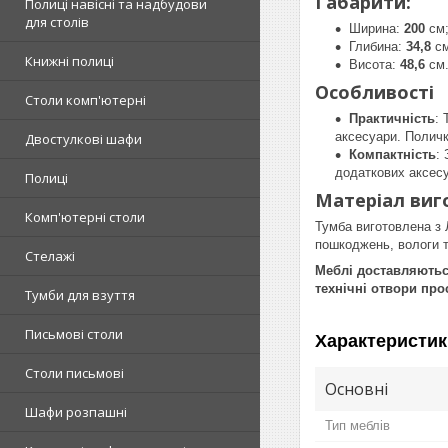
Габарити:
Полиці навісні та надбудови
для столів
Ширина:
200
см
Глибина:
34,8
с
Книжні полиці
Висота:
48,6
см
Особливості
Столи комп'ютерні
Практичність
:
аксесуари. Поличк
Двостулкові шафи
Компактність
:
додаткових аксесу
Полиці
Матеріал виг
Комп'ютерні столи
Тумба виготовлена з 
пошкоджень, вологи та
Стелажі
Меблі доставляються
технічні отвори про
Тумби для взуття
Письмові столи
Характеристик
Столи письмові
Основні
Шафи розпашні
Тип меблів