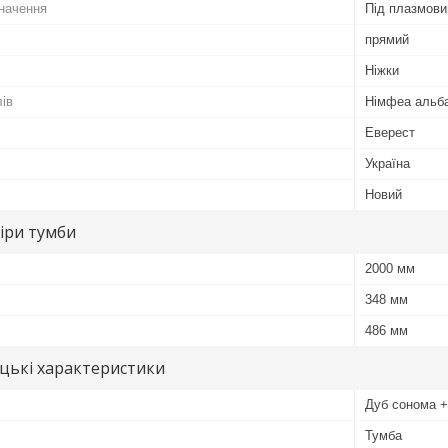
начення
Під плазмови
прямий
Ніжки
лів
Німфеа альб
Еверест
Україна
Новий
іри тумби
2000 мм
348 мм
486 мм
цькі характеристики
Дуб сонома 
Тумба