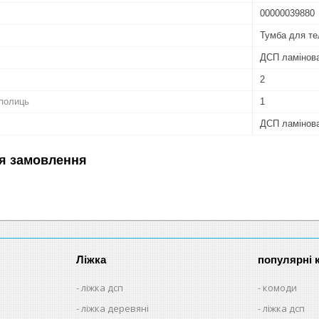
00000039880
Тумба для те
ДСП ламінов
2
 полиць
1
ДСП ламінов
я замовлення
Ліжка
популярні к
ліжка дсп
комоди
ліжка деревяні
ліжка дсп