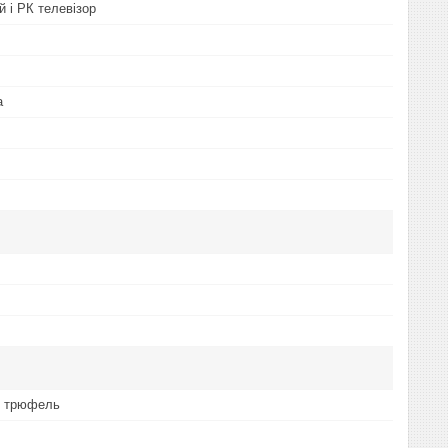
й і РК телевізор
а
+ трюфель