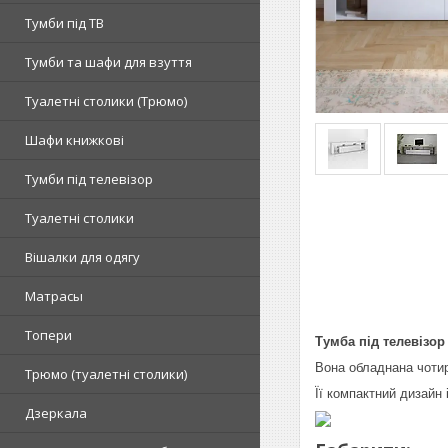
Тумби під ТВ
Тумби та шафи для взуття
Туалетні столики (Трюмо)
Шафи книжкові
Тумби під телевізор
Туалетні столики
Вішалки для одягу
Матрасы
Топери
Тумба під телевізор
Вона обладнана чотир
Tрюмо (туалетні столики)
Її компактний дизайн
Дзеркала