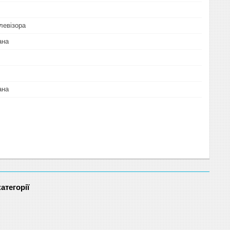
левізора
ана
ана
атегорії