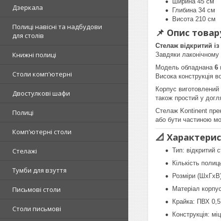
Ширина 45 см
Дзеркала
Глибина 34 см
Висота 210 см
Полиці навісні та надбудови
📌 Опис товар
для столів
Стелаж відкритий із
Книжні полиці
Завдяки лаконічному 
Модель обладнана
6
Столи комп'ютерні
Висока конструкція в
Корпус виготовлений
Двостулкові шафи
також простий у догля
Стелаж Kontinent прек
Полиці
або бути частиною м
Комп'ютерні столи
📐 Характерис
Тип: відкритий 
Стелажі
Кількість полиць
Тумби для взуття
Розміри (ШхГхВ
Матеріал корпус
Письмові столи
Крайка: ПВХ 0,
Столи письмові
Конструкція: міц