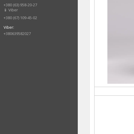
+380 (63) 958-20-27
📱 Viber
+380 (67) 109-45-02
+380639582027