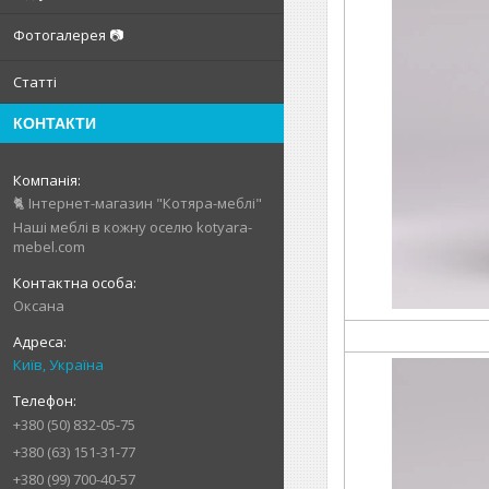
Фотогалерея 📷
Статті
КОНТАКТИ
🐈 Інтернет-магазин "Котяра-меблі"
Наші меблі в кожну оселю kotyara-
mebel.com
Оксана
Київ, Україна
+380 (50) 832-05-75
+380 (63) 151-31-77
+380 (99) 700-40-57