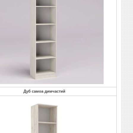
Дуб самоа димчастий