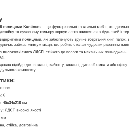
у
 6 полицями Kontinent
— це функціональні та стильні меблі, які ідеально
дизайну та сучасному кольору корпус легко впишеться в будь-який інтер'
 відкритими полицями
, які забезпечують зручне зберігання книг, папок
одночас займає мінімум місця, що робить стелаж чудовим рішенням наві
 з
високоякісного ЛДСП
, стійкого до вологи та механічних пошкоджень. 
ді.
расно підійде для вітальні, кабінету, спальні, дитячої кімнати або офіс
одульного комплекту.
тики:
стелаж
: 6
):
45х34х210 см
у: ЛДСП високої якості
5 мм
на, стійка, довговічна