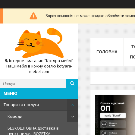
Зараз компанія не може швидко обробляти замов
Т
ГОЛОВНА
П
🐈 Інтернет-магазин "Котяра-меблі"
Наші меблі в кожну оселю kotyara-
mebel.com
Товари та послуги
Комоди
БЕЗКОШТОВНА доставка в
пункт видачі ROZETKA