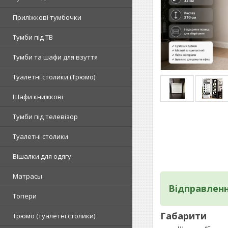
Приліжкові тумбочки
Тумби під ТВ
Тумби та шафи для взуття
Туалетні столики (Трюмо)
Шафи книжкові
Тумби під телевізор
Туалетні столики
Вішалки для одягу
Матрасы
Відправленн
Топери
Габарити
Tрюмо (туалетні столики)