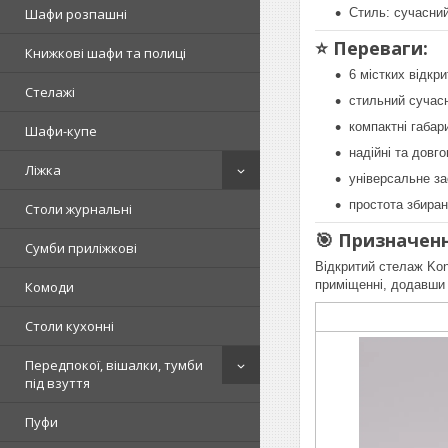
Стиль: сучасний
Шафи розпашні
⭐ Переваги:
Книжкові шафи та полиці
6 містких відкр
Стелажі
стильний сучас
компактні габари
Шафи-купе
надійні та довго
Ліжка
універсальне за
простота збиран
Столи журнальні
🎯 Призначенн
Сумби приліжкові
Відкритий стелаж Kont
приміщенні, додавши і
Комоди
Столи кухонні
Передпокої, вішалки, тумби
під взуття
Пуфи