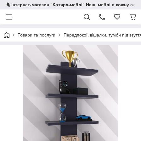
🐈 Інтернет-магазин "Котяра-меблі" Наші меблі в кожну осе
Товари та послуги
Передпокої, вішалки, тумби під взутт