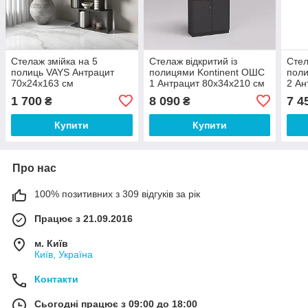
Стелаж змійка на 5
Стелаж відкритий із
Стел
полиць VAYS Антрацит
полицями Kontinent ОШC
поли
70х24х163 см
1 Антрацит 80х34х210 см
2 Ан
1 700
8 090
7 4
₴
₴
Купити
Купити
Про нас
100% позитивних з 309 відгуків за рік
Працює з 21.09.2016
м. Київ
Київ, Україна
Контакти
Сьогодні працює з 09:00 до 18:00