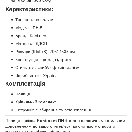
займає мінімум часу.
Характеристики:
Тип: навісна полиця
Модель: ПН-5
Бренд: Kontinent
Матеріал: ЛДСП
Розміри (ШхГхВ): 70×14×35 см
Конструкція: пряма, відкрита
Стиль: сучасний/лофт/мінімалізм
Виробництво: Україна
Комплектація
Полиця
Кріпильний комплект
Інструкція зі збирання та встановлення
Полиця навісна
Kontinent ПН-5
стане практичним і стильним
доповненням до вашого інтер'єру, даючи змогу створити
зручний та організований простір.