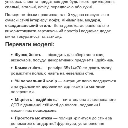
універсальною та придатною для будь-якого приміщення:
спальні, вітальні, офісу, передпокою або кухні.
Полиця не тільки практична, але й чудово вписується в
сучасні стилі інтер'єру:
лофт, мінімалізм, модерн,
скандинавський стиль
. Вона допомагає раціонально
використовувати вертикальний простір і водночас додає
кімнаті акуратності та затишку.
Переваги моделі:
Функційність
— підходить для зберігання книг,
аксесуарів, посуду, декоративних предметів і дрібниць.
Компактність
— розміри 35х14х70 см дають змогу
розмістити полицю навіть на невеликій стіні.
Універсальний колір
— антрацит легко поєднується
з натуральними деревними відтінками та світлими
поверхнями.
Міцність і надійність
— виготовлена з ламінованого
ДСП підвищеної стійкості до вологи, подряпин і
механічних пошкоджень.
Простота монтажа
— полиця кріпиться до стіни за
допомогою стандартної фурнітури, установлення