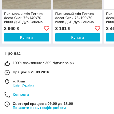
Письмовий стіл Ferrum-
Письмовий стіл Ferrum-
Пись
decor Скай 76x140x70
decor Скай 76x100x70
deco
білий ДСП Дуб Сонома
білий ДСП Дуб Сонома
біли
32мм
32мм
32м
3 960
3 161
3 4
₴
₴
Купити
Купити
Про нас
100% позитивних з 309 відгуків за рік
Працює з 21.09.2016
м. Київ
Київ, Україна
Контакти
Сьогодні працює з 09:00 до 18:00
Показати весь графік роботи