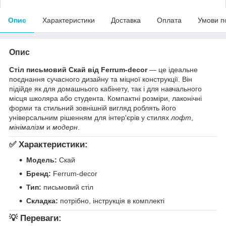
Опис
Характеристики
Доставка
Оплата
Умови п
Опис
Стіл письмовий Скай від Ferrum-decor
— це ідеальне
поєднання сучасного дизайну та міцної конструкції. Він
підійде як для домашнього кабінету, так і для навчального
місця школяра або студента. Компактні розміри, лаконічні
форми та стильний зовнішній вигляд роблять його
універсальним рішенням для інтер'єрів у стилях
лофт
,
мінімалізм
и
модерн
.
✅ Характеристики:
Модель:
Скай
Бренд:
Ferrum-decor
Тип:
письмовий стіл
Складка:
потрібно, інструкція в комплекті
💡 Переваги: