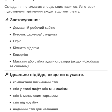
Складання не вимагає спеціальних навичок. Усі отвори
підготовлені, кріплення входить до комплекту.
📌 Застосування:
Домашній робочий кабінет
Куточок школяра/ студента
Офіс
Кімната підлітка
Коворкінг
Магазин або стійка адміністратора
(якщо підходить
за стилем)
🔎 Ідеально підійде, якщо ви шукаєте:
компактний письмовий стіл
стіл у стилі
лофт
або
мінімалізм
стіл із металевим каркасом
стіл під ноутбук
надійний стіл для навчання