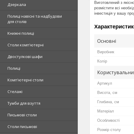
Виготовлений з якісн
Дзеркала
розмістити всі необх
інвестиція у вашу про
Полиці навісні та надбудови
для столів
Характеристик
Книжні полиці
Основні
Столи комп'ютерні
Виробник
Двостулкові шафи
Колір
Полиці
Користувальни
Комп'ютерні столи
Артикул
Стелажі
Висота, см
Глибина, см
Тумби для взуття
Матеріал
Письмові столи
Особливості
Столи письмові
Розмір столу