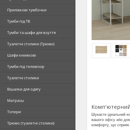
Приліжкові тумбочки
Тумби під ТВ
Тумби та шафи для взуття
Туалетні столики (Трюмо)
Шафи книжкові
Тумби під телевізор
Туалетні столики
Вішалки для одягу
Матрасы
Комп'ютерний 
Топери
Шукаєте ідеальний ко
вашого офісу або дом
Tрюмо (туалетні столики)
комфорту, що сприяє 