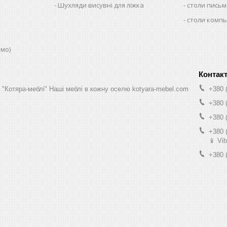
Шухляди висувні для ліжка
столи письм
столи комп
юмо)
н "Котяра-меблі" Наші меблі в кожну оселю kotyara-mebel.com
+380 
+380 
+380 
+380 
📱 Vib
+380 