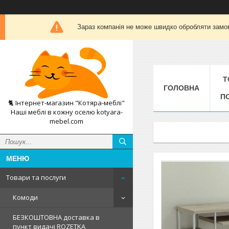
Зараз компанія не може швидко обробляти замов
Т
ГОЛОВНА
П
🐈 Інтернет-магазин "Котяра-меблі"
Наші меблі в кожну оселю kotyara-
mebel.com
Товари та послуги
Комоди
БЕЗКОШТОВНА доставка в
пункт видачі ROZETKA