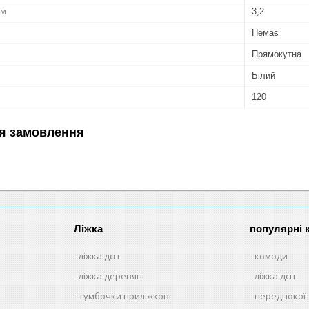
см
3,2
Немає
Прямокутна
Білий
120
я замовлення
Ліжка
популярні к
ліжка дсп
комоди
ліжка деревяні
ліжка дсп
тумбочки приліжкові
передпокої