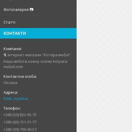
Фотогалерея 📷
Статті
КОНТАКТИ
🐈 Інтернет-магазин "Котяра-меблі"
Наші меблі в кожну оселю kotyara-
mebel.com
Оксана
Київ, Україна
+380 (50) 832-05-75
+380 (63) 151-31-77
+380 (99) 700-40-57