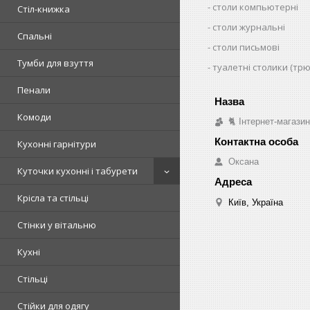
столи компьютерні
Стіл-книжка
столи журнальні
Спальні
столи письмові
Тумби для взуття
туалетні столики (тр
Пенали
Комоди
🐈 Інтернет-магази
Кухонні гарнітури
Оксана
Куточки кухонні і табурети
Крісла та стільці
Київ, Україна
Стінки у вітальню
Кухні
Стільці
Стійки для одягу