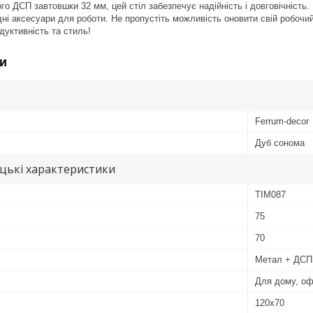
ого ДСП завтовшки 32 мм, цей стіл забезпечує надійність і довговічніст
ідні аксесуари для роботи. Не пропустіть можливість оновити свій робоч
дуктивність та стиль!
и
Ferrum-decor
Дуб сонома
цькі характеристики
TIM087
75
70
Метал + ДСП
Для дому, оф
120х70