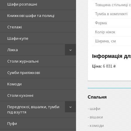
Шафи розпашні
Товщина стільниці 
Тумба в комплекті
Книжкові шафи та полиці
Форма
Стелажі
Колір ніжок
Шафи-купе
Ширина, см
Ліжка
Інформація дл
Столи журнальні
Ціна:
6 831 ₴
Сумби приліжкові
Комоди
Столи кухонні
Спальня
Передпокої, вішалки, тумби
шафи
під взуття
вішаки
Пуфи
комоди