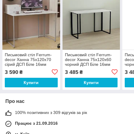
Письмовий стіл Ferrum-
Письмовий стіл Ferrum-
Пись
decor Ханна 75x120x70
decor Ханна 75x120x60
deco
сірий ДСП Біле 16мм
чорний ДСП Біле 16мм
чор
(FRD-101431)
(FRD-103481)
16м
3 590
3 485
3 4
₴
₴
Купити
Купити
Про нас
100% позитивних з 309 відгуків за рік
Працює з 21.09.2016
м. Київ