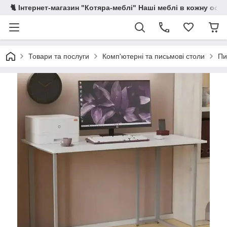
🐈 Інтернет-магазин "Котяра-меблі" Наші меблі в кожну осе
Товари та послуги
Комп'ютерні та письмові столи
Пи