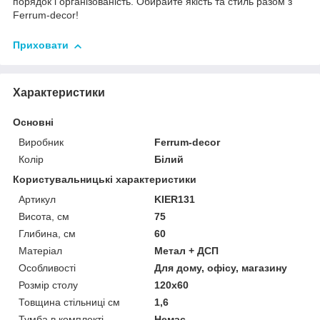
порядок і організованість. Обирайте якість та стиль разом з
Ferrum-decor!
Приховати
Характеристики
Основні
Виробник
Ferrum-decor
Колір
Білий
Користувальницькі характеристики
Артикул
KIER131
Висота, см
75
Глибина, см
60
Матеріал
Метал + ДСП
Особливості
Для дому, офісу, магазину
Розмір столу
120х60
Товщина стільниці см
1,6
Тумба в комплекті
Немає