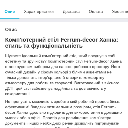
Опис
Характеристики
Доставка
Оплата
Умови п
Опис
Комп'ютерний стіл Ferrum-decor Ханна:
стиль та функціональність
Шукаєте ідеальний комп'ютерний стіл, який поєднує в собі
естетику та зручність? Комп'ютерний стіл Ferrum-decor Ханна
стане чудовим вибором для вашого робочого простору. Його
сучасний дизайн у сірому кольорі з білими акцентами не
тільки доповнить інтер'єр, але й створить комфортну
атмосферу для роботи та творчості. Виготовлений з якісного
ДСП, цей стіл забезпечує надійність та довговічність у
використанні.
Не пропустіть можливість зробити свій робочий процес більш
ефективним! Завдяки оптимальним розмірам, стіл Ferrum-
decor Ханна ідеально підходить для використання в домашніх
умовах або в офісі. Простір для розміщення комп'ютера,
документів і інших необхідних речей дозволить підтримувати