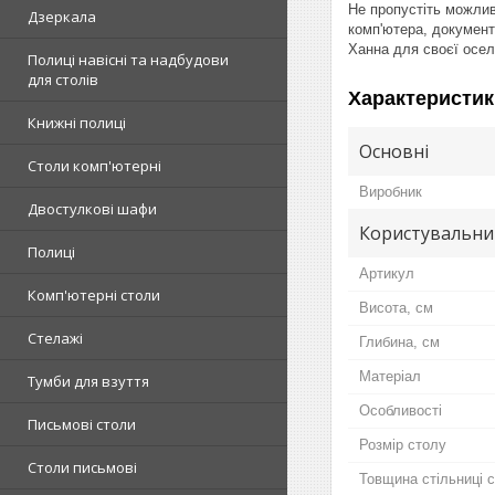
Не пропустіть можлив
Дзеркала
комп'ютера, документі
Ханна для своєї осел
Полиці навісні та надбудови
для столів
Характеристик
Книжні полиці
Основні
Столи комп'ютерні
Виробник
Двостулкові шафи
Користувальни
Полиці
Артикул
Комп'ютерні столи
Висота, см
Стелажі
Глибина, см
Матеріал
Тумби для взуття
Особливості
Письмові столи
Розмір столу
Столи письмові
Товщина стільниці 