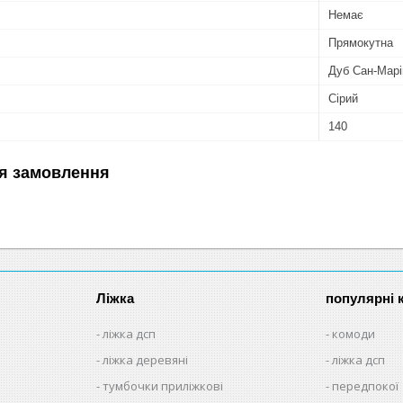
Немає
Прямокутна
Дуб Сан-Марі
Сірий
140
я замовлення
Ліжка
популярні к
ліжка дсп
комоди
ліжка деревяні
ліжка дсп
тумбочки приліжкові
передпокої