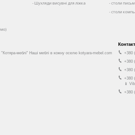
Шухляди висувні для ліжка
столи письм
столи комп
юмо)
н "Котяра-меблі" Наші меблі в кожну оселю kotyara-mebel.com
+380 
+380 
+380 
+380 
📱 Vib
+380 