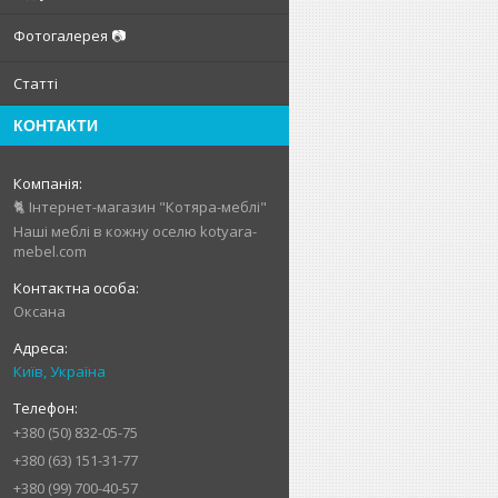
Фотогалерея 📷
Статті
КОНТАКТИ
🐈 Інтернет-магазин "Котяра-меблі"
Наші меблі в кожну оселю kotyara-
mebel.com
Оксана
Київ, Україна
+380 (50) 832-05-75
+380 (63) 151-31-77
+380 (99) 700-40-57