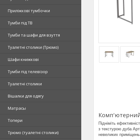
Приліжкові тумбочки
Тумби під ТВ
Тумби та шафи для взуття
Туалетні столики (Трюмо)
Шафи книжкові
Тумби під телевізор
Туалетні столики
Вішалки для одягу
Матрасы
Комп'ютерний 
Топери
Підніміть ефективніс
з текстурою дуба Арт
Tрюмо (туалетні столики)
невеликих приміщень,