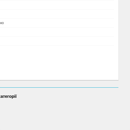
но
атегорії