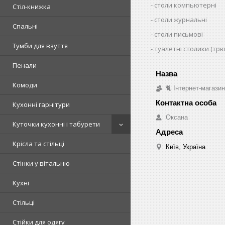
столи компьютерні
Стіл-книжка
столи журнальні
Спальні
столи письмові
Тумби для взуття
туалетні столики (тр
Пенали
Комоди
🐈 Інтернет-магази
Кухонні гарнітури
Оксана
Куточки кухонні і табурети
Крісла та стільці
Київ, Україна
Стінки у вітальню
Кухні
Стільці
Стійки для одягу