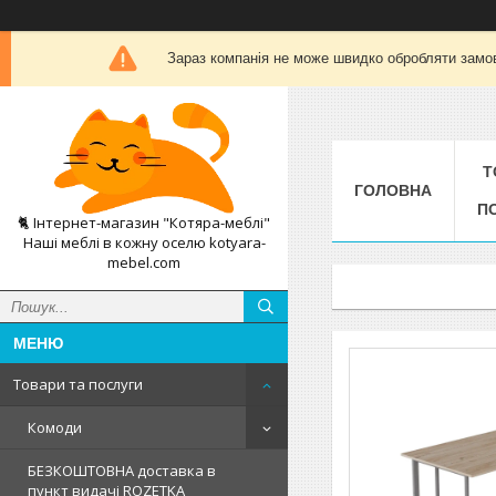
Зараз компанія не може швидко обробляти замов
Т
ГОЛОВНА
П
🐈 Інтернет-магазин "Котяра-меблі"
Наші меблі в кожну оселю kotyara-
mebel.com
Товари та послуги
Комоди
БЕЗКОШТОВНА доставка в
пункт видачі ROZETKA