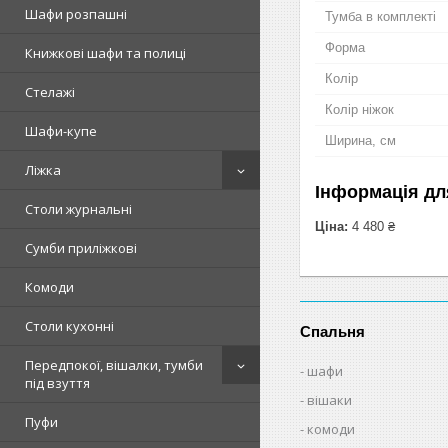
Шафи розпашні
Тумба в комплекті
Форма
Книжкові шафи та полиці
Колір
Стелажі
Колір ніжок
Шафи-купе
Ширина, см
Ліжка
Інформація дл
Столи журнальні
Ціна:
4 480 ₴
Сумби приліжкові
Комоди
Столи кухонні
Спальня
Передпокої, вішалки, тумби
шафи
під взуття
вішаки
Пуфи
комоди