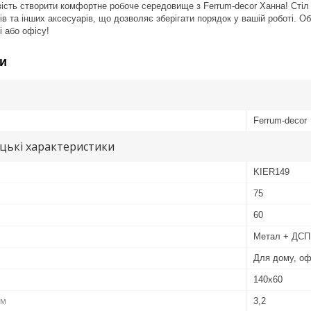
ість створити комфортне робоче середовище з Ferrum-decor Ханна! Сті
в та інших аксесуарів, що дозволяє зберігати порядок у вашій роботі. Об
і або офісу!
и
Ferrum-decor
цькі характеристики
KIER149
75
60
Метал + ДСП
Для дому, оф
140х60
см
3,2