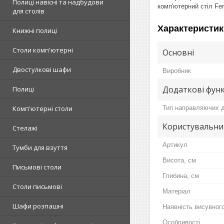
Полиці навісні та надбудови
комп'ютерний стіл Fer
для столів
Характеристик
Книжні полиці
Столи комп'ютерні
Основні
Двостулкові шафи
Виробник
Додаткові функ
Полиці
Тип направляючих д
Комп'ютерні столи
Користувальни
Стелажі
Артикул
Тумби для взуття
Висота, см
Письмові столи
Глибина, см
Столи письмові
Матеріал
Шафи розпашні
Наявність висувног
Особливості