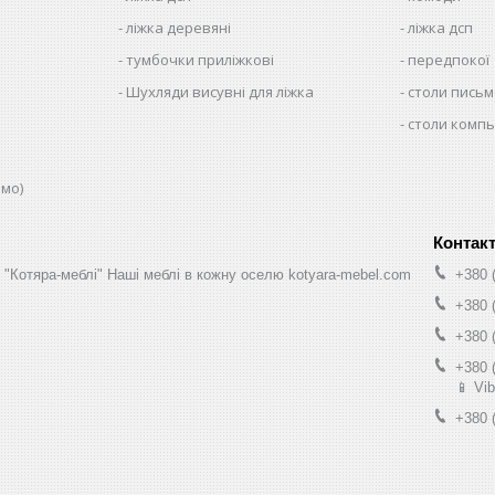
ліжка деревяні
ліжка дсп
тумбочки приліжкові
передпокої
Шухляди висувні для ліжка
столи письм
столи комп
юмо)
н "Котяра-меблі" Наші меблі в кожну оселю kotyara-mebel.com
+380 
+380 
+380 
+380 
📱 Vib
+380 