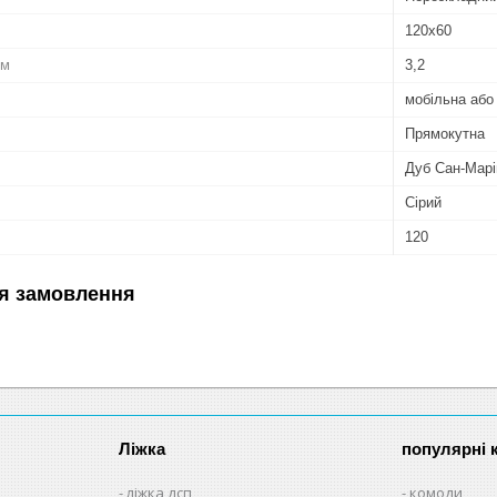
120х60
см
3,2
мобільна або
Прямокутна
Дуб Сан-Марі
Сірий
120
я замовлення
Ліжка
популярні к
ліжка дсп
комоди