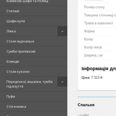
Книжкові шафи та полиці
Розмір столу
Стелажі
Товщина стільниці 
Шафи-купе
Тумба в комплекті
Ліжка
Форма
Колір
Столи журнальні
Колір ніжок
Сумби приліжкові
Ширина, см
Комоди
Інформація дл
Столи кухонні
Ціна:
7 313 ₴
Передпокої, вішалки, тумби
під взуття
Пуфи
Спальня
Стіл-книжка
шафи