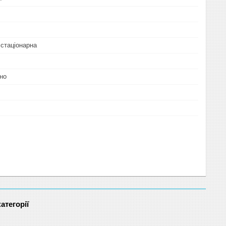
 стаціонарна
но
атегорії