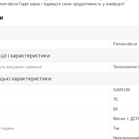
rum-decor Гаррі зараз і підвищте свою продуктивність у комфорті!
и
Ferrum-decor
ції і характеристики
ля висувних скриньок
Телескопічні 
цькі характеристики
GARI139
75
60
Метал + ДСП
о ящика
Так
Нерозкладни