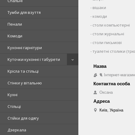
Спальні
вішаки
Тумби для взуття
комоди
Пенали
столи компьютерні
столи журнальні
Комоди
столи письмові
Кухонні гарнітури
туалетні столики (тр
Куточки кухонні і табурети
Крісла та стільці
🐈 Інтернет-магази
Стінки у вітальню
Оксана
Кухні
Стільці
Київ, Україна
Стійки для одягу
Дзеркала