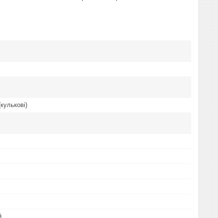
(кулькові)
й