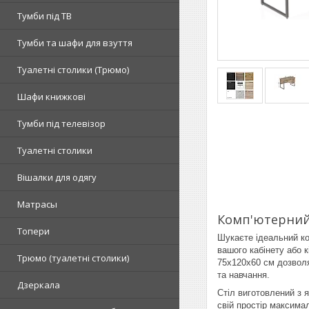
Тумби під ТВ
Тумби та шафи для взуття
Туалетні столики (Трюмо)
Шафи книжкові
Тумби під телевізор
Туалетні столики
Вішалки для одягу
Матрасы
Комп'ютерний 
Топери
Шукаєте ідеальний ко
вашого кабінету або к
Tрюмо (туалетні столики)
75x120x60 см дозволя
та навчання.
Дзеркала
Стіл виготовлений з я
свій простір максим