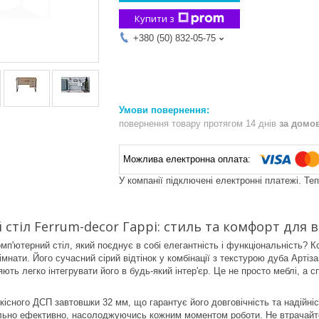
Купити з
+380 (50) 832-05-75
повернення товару протягом 14 днів
за домо
У компанії підключені електронні платежі. Те
стіл Ferrum-decor Гаррі: стиль та комфорт для
мп'ютерний стіл, який поєднує в собі елегантність і функціональність? 
імнати. Його сучасний сірий відтінок у комбінації з текстурою дуба Арт
ють легко інтегрувати його в будь-який інтер'єр. Це не просто меблі, 
кісного ДСП завтовшки 32 мм, що гарантує його довговічність та надійніс
ально ефективно, насолоджуючись кожним моментом роботи. Не втрачайте