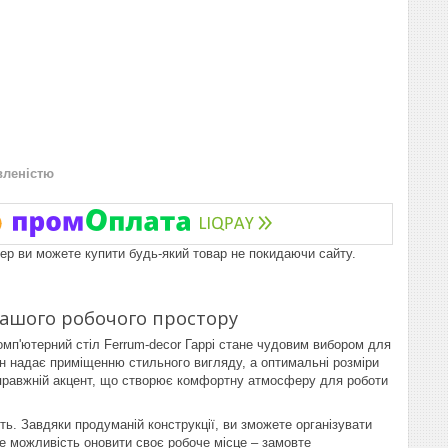
вленістю
пер ви можете купити будь-який товар не покидаючи сайту.
 вашого робочого простору
Комп'ютерний стіл Ferrum-decor Гаррі стане чудовим вибором для
ізан надає приміщенню стильного вигляду, а оптимальні розміри
а справжній акцент, що створює комфортну атмосферу для роботи
ть. Завдяки продуманій конструкції, ви зможете організувати
 можливість оновити своє робоче місце – замовте