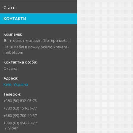
Статті
КОНТАКТИ
🐈 Інтернет-магазин "Котяра-меблі"
Наші меблі в кожну оселю kotyara-
mebel.com
Оксана
Київ, Україна
+380 (50) 832-05-75
+380 (63) 151-31-77
+380 (99) 700-40-57
+380 (63) 958-20-27
📱 Viber