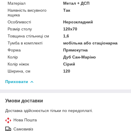
Матеріал
Метал + ДСП
Наявність висувного
Так
ящика
Особливості
Нерозкладний
Розмір столу
120х70
Товщина стільниці см
1,6
Тумба в комплекті
мобільна або стаціонарна
Форма
Прямокутна
Колір
Дуб Сан-Маріно
Колір ніжок
Сірий
Ширина, см
120
Приховати
Умови доставки
Доставка здійснюється тільки по передоплаті.
Нова Пошта
Самовивіз