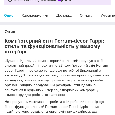
Опис
Характеристики
Доставка
Оплата
Умови п
Опис
Комп'ютерний стіл Ferrum-decor Гаррі:
стиль та функціональність у вашому
інтер'єрі
Шукаєте ідеальний комп'ютерний стіл, який поєднує в собі
елегантний дизайн і практичність? Комп'ютерний стіл Ferrum-
decor Гаррі — це саме те, що вам потрібно! Виконаний з
якісного ДСП, він надає вашому робочому простору сучасний
вигляд завдяки стильному сірому кольору та текстурі дуба
Артізан. Завдяки продуманим розмірам, стіл ідеально
вписується в будь-який інтер'єр, створюючи комфортну
атмосферу для роботи та навчання.
Не пропустіть можливість зробити свій робочий простір ще
більш функціональним! Ferrum-decor Гаррі відрізняється
надійною конструкцією та ергономічним дизайном, що