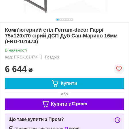
Комп'ютерний стіл Ferrum-decor Гаррі
75x120x70 сірий ДСП Дуб Сан-Марино 16мм
(FRD-101474)
В наявності
Код: FRD-101474
Роздріб
6 644
₴
Купити
або
Купити з
Що таке купити з Пром?
Замовлення під захистом