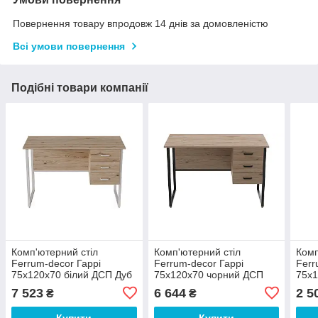
Повернення товару впродовж 14 днів за домовленістю
Всі умови повернення
Подібні товари компанії
Комп'ютерний стіл
Комп'ютерний стіл
Комп
Ferrum-decor Гаррі
Ferrum-decor Гаррі
Ferr
75x120x70 білий ДСП Дуб
75x120x70 чорний ДСП
75x1
Сан-Марино 32мм (FRD-
Дуб Сан-Марино 16мм
Сан
7 523
6 644
2 5
₴
₴
101009)
(FRD-103554)
1018
Купити
Купити