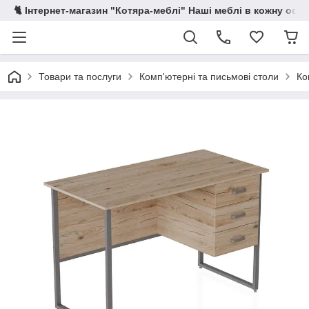
🐈 Інтернет-магазин "Котяра-меблі" Наші меблі в кожну осе
Товари та послуги
Комп'ютерні та письмові столи
Ко