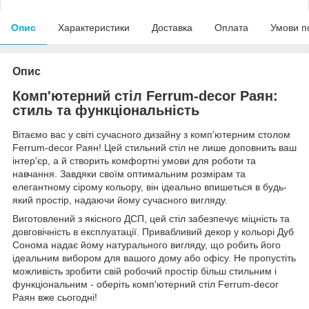
Опис
Характеристики
Доставка
Оплата
Умови п
Опис
Комп'ютерний стіл Ferrum-decor Раян:
стиль та функціональність
Вітаємо вас у світі сучасного дизайну з комп'ютерним столом
Ferrum-decor Раян! Цей стильний стіл не лише доповнить ваш
інтер'єр, а й створить комфортні умови для роботи та
навчання. Завдяки своїм оптимальним розмірам та
елегантному сірому кольору, він ідеально впишеться в будь-
який простір, надаючи йому сучасного вигляду.
Виготовлений з якісного ДСП, цей стіл забезпечує міцність та
довговічність в експлуатації. Привабливий декор у кольорі Дуб
Сонома надає йому натурального вигляду, що робить його
ідеальним вибором для вашого дому або офісу. Не пропустіть
можливість зробити свій робочий простір більш стильним і
функціональним - оберіть комп'ютерний стіл Ferrum-decor
Раян вже сьогодні!