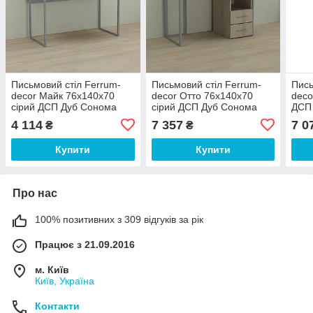
Письмовий стіл Ferrum-
Письмовий стіл Ferrum-
Пись
decor Майк 76x140x70
decor Отто 76x140x70
deco
сірий ДСП Дуб Сонома
сірий ДСП Дуб Сонома
ДСП
32мм (FRD-101823)
32мм (FRD-101527)
(FRD
4 114
7 357
7 0
₴
₴
Купити
Купити
Про нас
100% позитивних з 309 відгуків за рік
Працює з 21.09.2016
м. Київ
Київ, Україна
Контакти