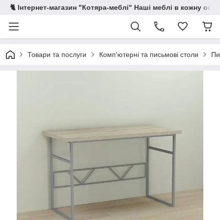
🐈 Інтернет-магазин "Котяра-меблі" Наші меблі в кожну осе
Товари та послуги
Комп'ютерні та письмові столи
Пи