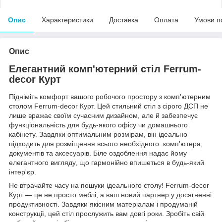
Опис
Характеристики
Доставка
Оплата
Умови п
Опис
Елегантний комп'ютерний стіл Ferrum-
decor Курт
Підніміть комфорт вашого робочого простору з комп'ютерним
столом Ferrum-decor Курт. Цей стильний стіл з сірого ДСП не
лише вражає своїм сучасним дизайном, але й забезпечує
функціональність для будь-якого офісу чи домашнього
кабінету. Завдяки оптимальним розмірам, він ідеально
підходить для розміщення всього необхідного: комп'ютера,
документів та аксесуарів. Біле оздоблення надає йому
елегантного вигляду, що гармонійно впишеться в будь-який
інтер'єр.
Не втрачайте часу на пошуки ідеального столу! Ferrum-decor
Курт — це не просто меблі, а ваш новий партнер у досягненні
продуктивності. Завдяки якісним матеріалам і продуманій
конструкції, цей стіл прослужить вам довгі роки. Зробіть свій