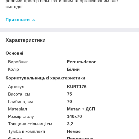
робочий простір більш затишним та організованим вже
сьогодні!
Приховати
Характеристики
Основні
Виробник
Ferrum-decor
Колір
Білий
Користувальницькі характеристики
Артикул
KURT176
Висота, см
75
Глибина, см
70
Матеріал
Метал + ДСП
Розмір столу
140х70
Товщина стільниці см
3,2
Тумба в комплекті
Немає
Форма
Прямокутна