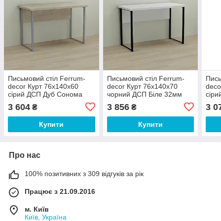
Письмовий стіл Ferrum-
Письмовий стіл Ferrum-
Пись
decor Курт 76x140x60
decor Курт 76x140x70
deco
сірий ДСП Дуб Сонома
чорний ДСП Біле 32мм
сіри
32мм (FRD-101853)
(FRD-102038)
(FRD
3 604
3 856
3 0
₴
₴
Купити
Купити
Про нас
100% позитивних з 309 відгуків за рік
Працює з 21.09.2016
м. Київ
Київ, Україна