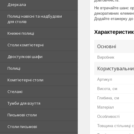
довговічність.
Дзеркала
Не втрачайте шанс орг
декоративних елемент
Полиці навісні та надбудови
Додайте етажерку до 
для столів
Характеристик
Книжні полиці
Столи комп'ютерні
Основні
Двостулкові шафи
Виробник
Користувальни
Полиці
Артикул
Комп'ютерні столи
Висота, см
Стелажі
Глибина, см
Тумби для взуття
Матеріал
Письмові столи
Особливості
Товщина стільниці 
Столи письмові