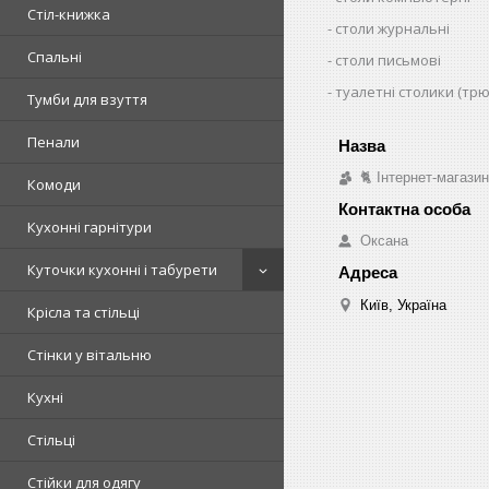
Стіл-книжка
столи журнальні
Спальні
столи письмові
туалетні столики (тр
Тумби для взуття
Пенали
🐈 Інтернет-магази
Комоди
Кухонні гарнітури
Оксана
Куточки кухонні і табурети
Київ, Україна
Крісла та стільці
Стінки у вітальню
Кухні
Стільці
Стійки для одягу