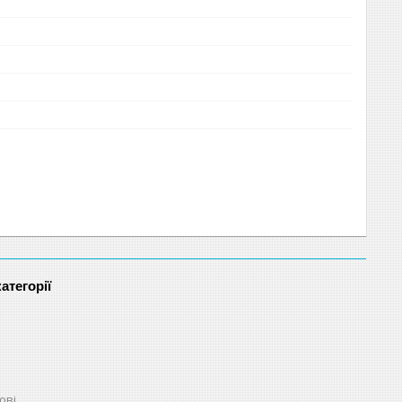
атегорії
ові