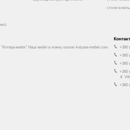
столи комп
юмо)
н "Котяра-меблі" Наші меблі в кожну оселю kotyara-mebel.com
+380 
+380 
+380 
+380 
📱 Vib
+380 