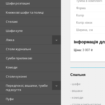
Тумба в комплекті
Шафи розпашні
Форма
Книжкові шафи та полиці
Колір
Стелажі
Колір ніжок
Ширина, см
Шафи-купе
Ліжка
Інформація дл
Столи журнальні
Ціна:
3 007 ₴
Сумби приліжкові
Комоди
Спальня
Столи кухонні
шафи
Передпокої, вішалки, тумби
під взуття
вішаки
комоди
Пуфи
столи компьютерні