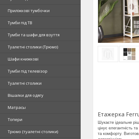
Приліжкові тумбочки
Тумби під ТВ
Тумби та шафи для взуття
Туалетні столики (Трюмо)
Шафи книжкові
Тумби під телевізор
Туалетні столики
Вішалки для одягу
Матрасы
Етажерка Ferr
Топери
Шукаєте ідеальне ріш
цінує елегантність та
Tрюмо (туалетні столики)
та комфорту. Виготов