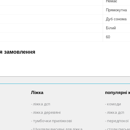
Немає
Прямокутна
Дуб сонома
Білий
60
я замовлення
Ліжка
популярні к
ліжка дсп
комоди
ліжка деревяні
ліжка дсп
тумбочки приліжкові
передпокої
Шухляди висувні для ліжка
столи письм