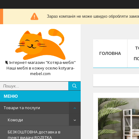
Зараз компанія не може швидко обробляти замов
Т
ГОЛОВНА
П
🐈 Інтернет-магазин "Котяра-меблі"
Наші меблі в кожну оселю kotyara-
mebel.com
Товари та послуги
Комоди
БЕЗКОШТОВНА доставка в
пункт видачі ROZETKA