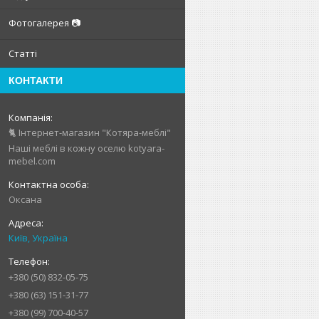
Фотогалерея 📷
Статті
КОНТАКТИ
🐈 Інтернет-магазин "Котяра-меблі"
Наші меблі в кожну оселю kotyara-
mebel.com
Оксана
Київ, Україна
+380 (50) 832-05-75
+380 (63) 151-31-77
+380 (99) 700-40-57