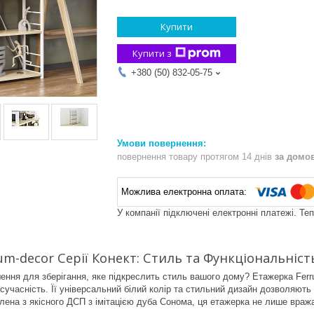
Купити
Купити з
+380 (50) 832-05-75
повернення товару протягом 14 днів
за домо
У компанії підключені електронні платежі. Те
um-decor Серії Конект: Стиль та Функціональніст
ення для зберігання, яке підкреслить стиль вашого дому? Етажерка Ferru
 сучасність. Її універсальний білий колір та стильний дизайн дозволяють
лена з якісного ДСП з імітацією дуба Сонома, ця етажерка не лише вража