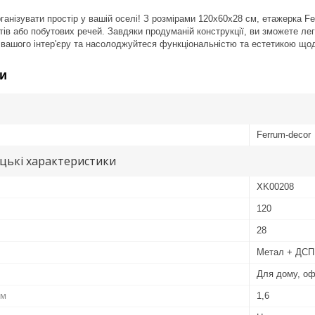
анізувати простір у вашій оселі! З розмірами 120x60x28 см, етажерка Fer
ів або побутових речей. Завдяки продуманій конструкції, ви зможете легк
вашого інтер'єру та насолоджуйтеся функціональністю та естетикою що
и
Ferrum-decor
цькі характеристики
XK00208
120
28
Метал + ДСП
Для дому, оф
см
1,6