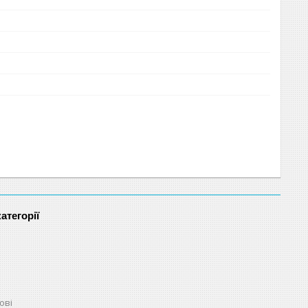
атегорії
ові