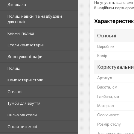
Не упустіть шанс змі
Дзеркала
й надійним партнером
Полиці навісні та надбудови
Характеристик
для столів
Книжні полиці
Основні
Столи комп'ютерні
Виробник
Колір
Двостулкові шафи
Користувальни
Полиці
Артикул
Комп'ютерні столи
Висота, см
Стелажі
Глибина, см
Тумби для взуття
Матеріал
Письмові столи
Особливості
Розмір столу
Столи письмові
Товщина стільниці 