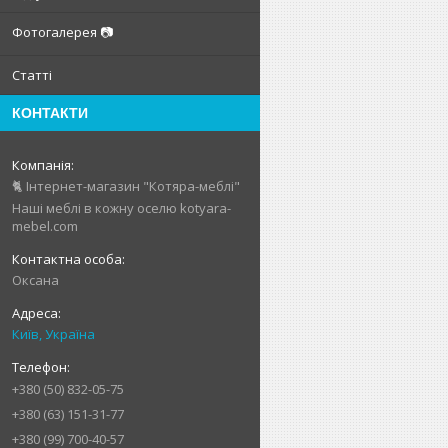
Фотогалерея 📷
Статті
КОНТАКТИ
🐈 Інтернет-магазин "Котяра-меблі"
Наші меблі в кожну оселю kotyara-
mebel.com
Оксана
Київ, Україна
+380 (50) 832-05-75
+380 (63) 151-31-77
+380 (99) 700-40-57