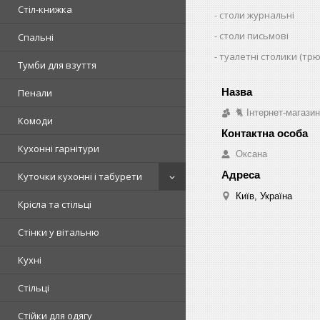
Стіл-книжка
столи журнальні
столи письмові
Спальні
туалетні столики (тр
Тумби для взуття
Пенали
🐈 Інтернет-магази
Комоди
Кухонні гарнітури
Оксана
Куточки кухонні і табурети
Київ, Україна
Крісла та стільці
Стінки у вітальню
Кухні
Стільці
Стійки для одягу