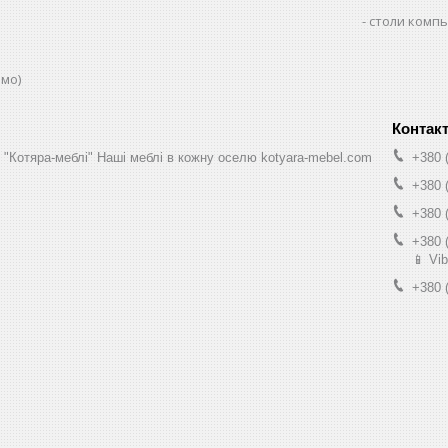
столи комп
юмо)
н "Котяра-меблі" Наші меблі в кожну оселю kotyara-mebel.com
+380 
+380 
+380 
+380 
📱 Vib
+380 