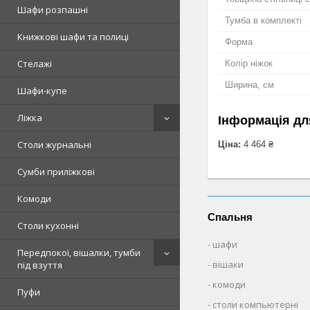
Шафи розпашні
Тумба в комплекті
Книжкові шафи та полиці
Форма
Стелажі
Колір ніжок
Ширина, см
Шафи-купе
Ліжка
Інформація дл
Столи журнальні
Ціна:
4 464 ₴
Сумби приліжкові
Комоди
Спальня
Столи кухонні
шафи
Передпокої, вішалки, тумби
вішаки
під взуття
комоди
Пуфи
столи компьютерні