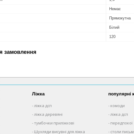
Немає
Прямокутна
Білий
120
я замовлення
Ліжка
популярні к
ліжка дсп
комоди
ліжка деревяні
ліжка дсп
тумбочки приліжкові
передпокої
Шухляди висувні для ліжка
столи письм