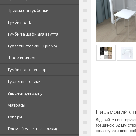
Приліжкові тумбочки
Тумби під ТВ
Тумби та шафи для взуття
Туалетні столики (Трюмо)
Шафи книжкові
Тумби під телевізор
Туалетні столики
Вішалки для одягу
Матрасы
Письмовий сті
Топери
Відкрийте нові гориз
товщиною 32 мм створ
Tрюмо (туалетні столики)
організувати своє ро