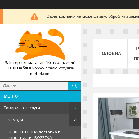
Зараз компанія не може швидко обробляти замов
Т
ГОЛОВНА
П
🐈 Інтернет-магазин "Котяра-меблі"
Наші меблі в кожну оселю kotyara-
mebel.com
Товари та послуги
Комоди
БЕЗКОШТОВНА доставка в
пункт видачі ROZETKA