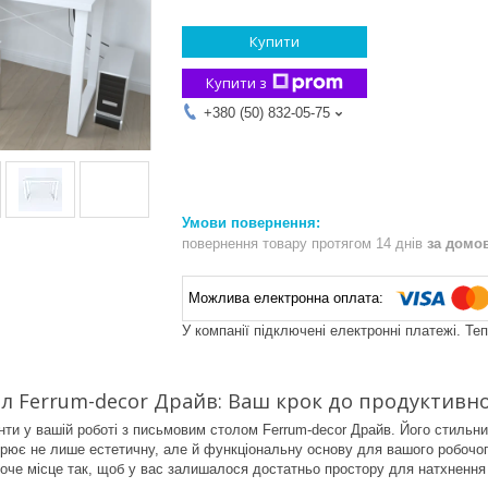
Купити
Купити з
+380 (50) 832-05-75
повернення товару протягом 14 днів
за домо
У компанії підключені електронні платежі. Те
л Ferrum-decor Драйв: Ваш крок до продуктивно
онти у вашій роботі з письмовим столом Ferrum-decor Драйв. Його стильн
ює не лише естетичну, але й функціональну основу для вашого робочог
боче місце так, щоб у вас залишалося достатньо простору для натхнення 