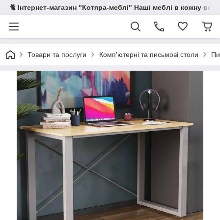
🐈 Інтернет-магазин "Котяра-меблі" Наші меблі в кожну осе
Товари та послуги
Комп'ютерні та письмові столи
Пи