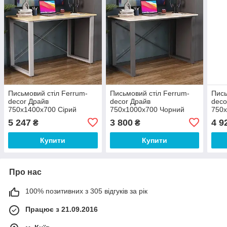
Письмовий стіл Ferrum-
Письмовий стіл Ferrum-
Пись
decor Драйв
decor Драйв
deco
750x1400x700 Сірий
750x1000x700 Чорний
750
метал ДСП Дуб Сан-
метал ДСП Дуб Сан-
мета
5 247
3 800
4 9
₴
₴
Марино 32 мм (FRD-
Марино 16 мм (FRD-
Мар
103409)
103151)
1033
Купити
Купити
Про нас
100% позитивних з 305 відгуків за рік
Працює з 21.09.2016