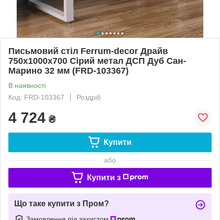
Письмовий стіл Ferrum-decor Драйв
750x1000x700 Сірий метал ДСП Дуб Сан-
Марино 32 мм (FRD-103367)
В наявності
Код: FRD-103367
Роздріб
4 724
₴
Купити
або
Купити з
Що таке купити з Пром?
Замовлення під захистом