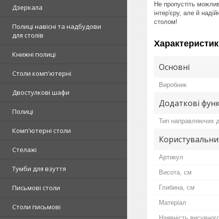
Не пропустіть можлив
Дзеркала
інтер'єру, але й над
столом!
Полиці навісні та надбудови
для столів
Характеристик
Книжні полиці
Основні
Столи комп'ютерні
Виробник
Двостулкові шафи
Додаткові функ
Полиці
Тип направляючих д
Комп'ютерні столи
Користувальни
Стелажі
Артикул
Тумби для взуття
Висота, см
Письмові столи
Глибина, см
Матеріал
Столи письмові
Наявність висувног