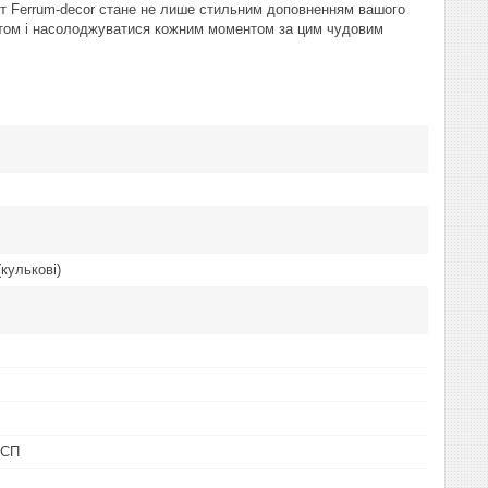
ент Ferrum-decor стане не лише стильним доповненням вашого
ортом і насолоджуватися кожним моментом за цим чудовим
(кулькові)
ДСП