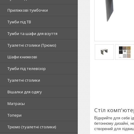
Приліжкові тумбочки
Тумби під ТВ
Тумби та шафи для взуття
Туалетні столики (Трюмо)
Шафи книжкові
Тумби під телевізор
Туалетні столики
Вішалки для одягу
Матрасы
Стіл комп'юте
Топери
Відкрийте для себе і
бетонному дизайні, н
Tрюмо (туалетні столики)
створений для підвищ