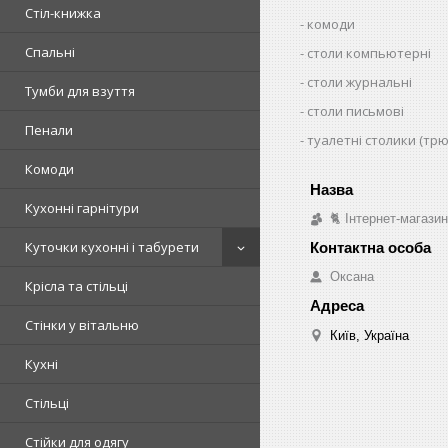
Стіл-книжка
комоди
Спальні
столи компьютерні
столи журнальні
Тумби для взуття
столи письмові
Пенали
туалетні столики (тр
Комоди
Кухонні гарнітури
🐈 Інтернет-магази
Куточки кухонні і табурети
Оксана
Крісла та стільці
Стінки у вітальню
Київ, Україна
Кухні
Стільці
Стійки для одягу