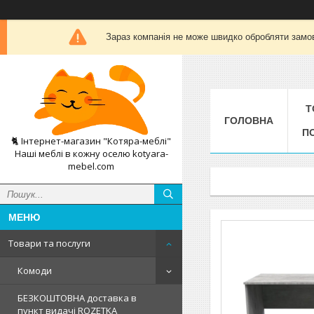
Зараз компанія не може швидко обробляти замов
Т
ГОЛОВНА
П
🐈 Інтернет-магазин "Котяра-меблі"
Наші меблі в кожну оселю kotyara-
mebel.com
Товари та послуги
Комоди
БЕЗКОШТОВНА доставка в
пункт видачі ROZETKA