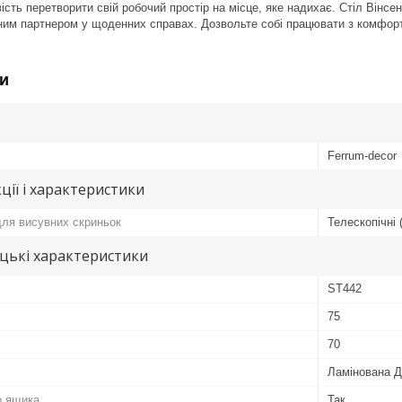
ість перетворити свій робочий простір на місце, яке надихає. Стіл Вінс
ійним партнером у щоденних справах. Дозвольте собі працювати з комф
и
Ferrum-decor
ції і характеристики
ля висувних скриньок
Телескопічні 
цькі характеристики
ST442
75
70
Ламінована 
о ящика
Так