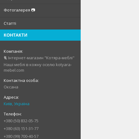
Фотогалерея 📷
Статті
КОНТАКТИ
🐈 Інтернет-магазин "Котяра-меблі"
Наші меблі в кожну оселю kotyara-
mebel.com
Оксана
Київ, Україна
+380 (50) 832-05-75
+380 (63) 151-31-77
+380 (99) 700-40-57