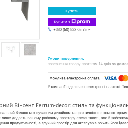
Купити
Купити з
+380 (50) 832-05-75
повернення товару протягом 14 днів
за домо
У компанії підключені електронні платежі. Те
рний Вінсент Ferrum-decor: стиль та функціонал
деальний баланс між сучасним дизайном та практичністю з комп'ютерним 
е лише додасть вашому робочому простору елегантності, але й забезпечит
ення продуктивності, а зручний простір для аксесуарів робить його ідеа