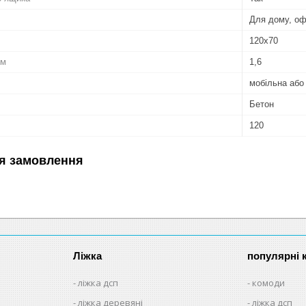
Для дому, оф
120х70
см
1,6
мобільна або
Бетон
120
я замовлення
Ліжка
популярні к
ліжка дсп
комоди
ліжка деревяні
ліжка дсп