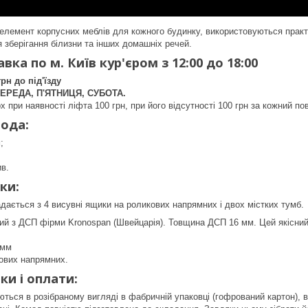
елемент корпусних меблів для кожного будинку, використовуються практи
 зберігання білизни та інших домашніх речей.
вка по м. Київ кур'єром з 12:00 до 18:00
грн до під'їзду
ЕРЕДА, П'ЯТНИЦЯ, СУБОТА.
х при наявності ліфта 100 грн, при його відсутності 100 грн за кожний по
ода:
;
в.
ки:
дається з 4 висувні ящики на роликових напрямних і двох містких тумб.
ий з ДСП фірми Kronospan (Швейцарія). Товщина ДСП 16 мм. Цей якісний 
 мм
ових напрямних.
ки і оплати:
ться в розібраному вигляді в фабричній упаковці (гофрований картон), в 