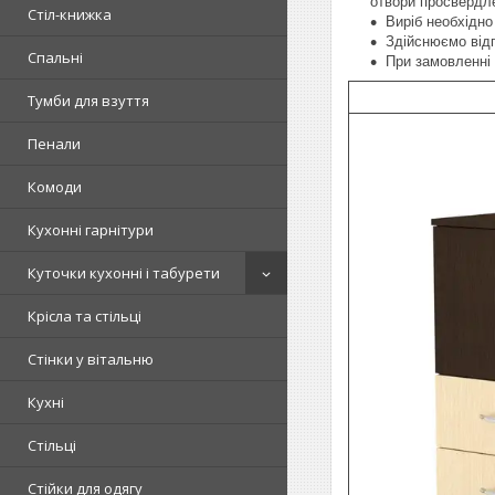
отвори просвердле
Стіл-книжка
Виріб необхідно
Здійснюємо відп
Спальні
При замовленні 
Тумби для взуття
Пенали
Комоди
Кухонні гарнітури
Куточки кухонні і табурети
Крісла та стільці
Стінки у вітальню
Кухні
Стільці
Стійки для одягу