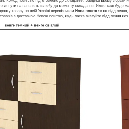
ні. Комод повністю підготовлено до складання. Завдяки цьому зібрати й
 оглянути на наявність шлюбу до моменту складання. Якщо таке буде мат
равку товару по всій Україні перевізником
Нова пошта
як на відділення, 
товарів з доставкою Новою поштою, будь ласка вказуйте відділення без
венге темний + венге світлий