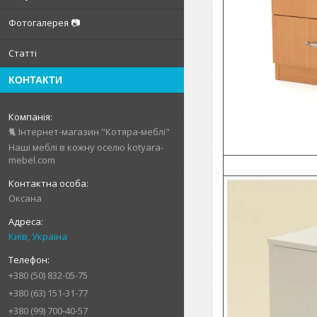
Фотогалерея 📷
Статті
КОНТАКТИ
🐈 Інтернет-магазин "Котяра-меблі"
Наші меблі в кожну оселю kotyara-
mebel.com
Оксана
Київ, Україна
+380 (50) 832-05-75
+380 (63) 151-31-77
+380 (99) 700-40-57