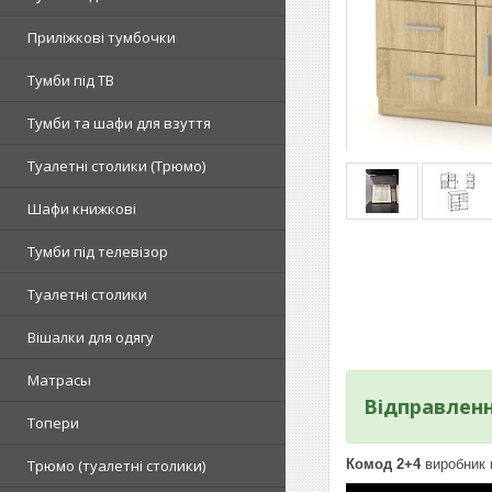
Приліжкові тумбочки
Тумби під ТВ
Тумби та шафи для взуття
Туалетні столики (Трюмо)
Шафи книжкові
Тумби під телевізор
Туалетні столики
Вішалки для одягу
Матрасы
Відправленн
Топери
Комод 2+4
виробник 
Tрюмо (туалетні столики)