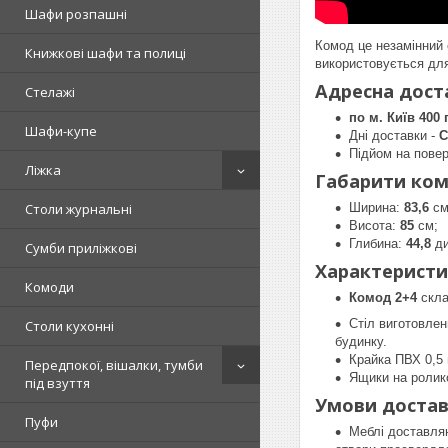
Шафи розпашні
Комод це незамінний 
Книжкові шафи та полиці
використовується для
Адресна доста
Стелажі
по м. Київ 400 
Шафи-купе
Дні доставки -
С
Підйом на повер
Ліжка
Габарити ком
Ширина:
83,6
см
Столи журнальні
Висота:
85
см;
Глибина:
44,8
ди
Сумби приліжкові
Характеристи
Комоди
Комод 2+4
скла
Стіл виготовлен
Столи кухонні
будинку.
Крайка ПВХ 0,5
Передпокої, вішалки, тумби
Ящики на ролик
під взуття
Умови достав
Пуфи
Меблі доставляю