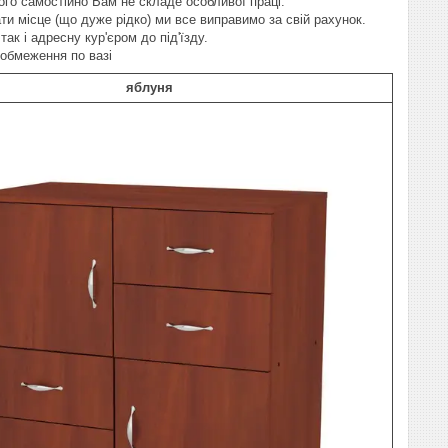
ого самостійно Вам не складе особливої праці.
и місце (що дуже рідко) ми все виправимо за свій рахунок.
так і адресну кур'єром до під'їзду.
 обмеження по вазі
яблуня