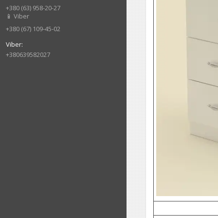
+380 (63) 958-20-27
📱 Viber
+380 (67) 109-45-02
+380639582027