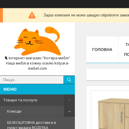
Зараз компанія не може швидко обробляти замов
Т
ГОЛОВНА
П
🐈 Інтернет-магазин "Котяра-меблі"
Наші меблі в кожну оселю kotyara-
mebel.com
Товари та послуги
Комоди
БЕЗКОШТОВНА доставка в
пункт видачі ROZETKA