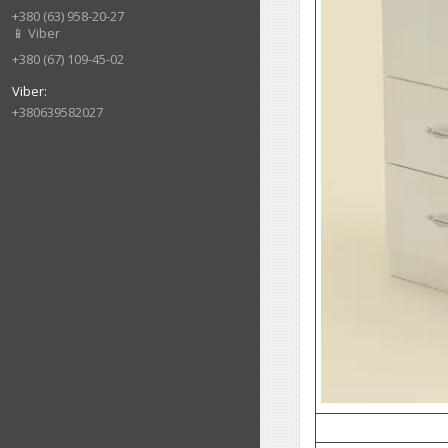
+380 (63) 958-20-27
📱 Viber
+380 (67) 109-45-02
+380639582027