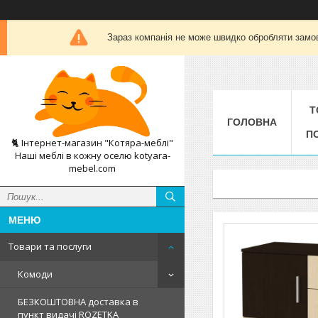
Зараз компанія не може швидко обробляти замов
Т
ГОЛОВНА
П
🐈 Інтернет-магазин "Котяра-меблі"
Наші меблі в кожну оселю kotyara-
mebel.com
Товари та послуги
Комоди
БЕЗКОШТОВНА доставка в
пункт видачі ROZETKA