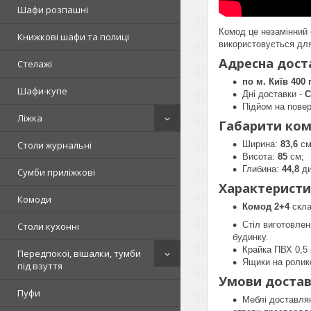
Шафи розпашні
Комод це незамінний 
Книжкові шафи та полиці
використовується для
Адресна доста
Стелажі
по м. Київ 400 
Шафи-купе
Дні доставки -
С
Підйом на повер
Ліжка
Габарити ком
Ширина:
83,6
см
Столи журнальні
Висота:
85
см;
Глибина:
44,8
ди
Сумби приліжкові
Характеристи
Комоди
Комод 2+4
скла
Стіл виготовлен
Столи кухонні
будинку.
Крайка ПВХ 0,5
Передпокої, вішалки, тумби
Ящики на ролик
під взуття
Умови достав
Пуфи
Меблі доставляю