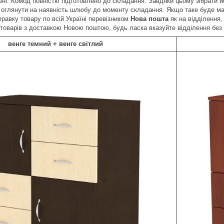
ні. Комод повністю підготовлено до складання. Завдяки цьому зібрати й
 оглянути на наявність шлюбу до моменту складання. Якщо таке буде мат
равку товару по всій Україні перевізником
Нова пошта
як на відділення, 
товарів з доставкою Новою поштою, будь ласка вказуйте відділення без
венге темний + венге світлий