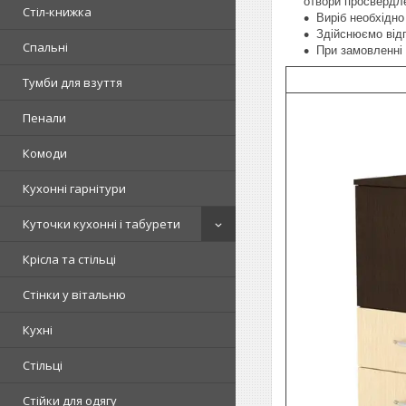
отвори просвердле
Стіл-книжка
Виріб необхідно
Здійснюємо відп
Спальні
При замовленні 
Тумби для взуття
Пенали
Комоди
Кухонні гарнітури
Куточки кухонні і табурети
Крісла та стільці
Стінки у вітальню
Кухні
Стільці
Стійки для одягу