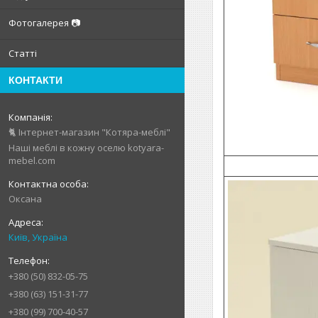
Фотогалерея 📷
Статті
КОНТАКТИ
🐈 Інтернет-магазин "Котяра-меблі"
Наші меблі в кожну оселю kotyara-
mebel.com
Оксана
Київ, Україна
+380 (50) 832-05-75
+380 (63) 151-31-77
+380 (99) 700-40-57