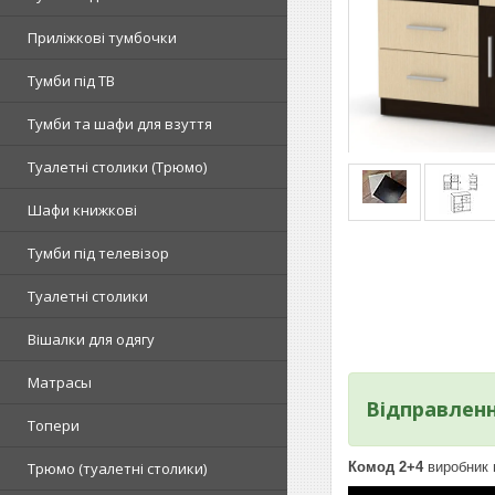
Приліжкові тумбочки
Тумби під ТВ
Тумби та шафи для взуття
Туалетні столики (Трюмо)
Шафи книжкові
Тумби під телевізор
Туалетні столики
Вішалки для одягу
Матрасы
Відправленн
Топери
Комод 2+4
виробник 
Tрюмо (туалетні столики)