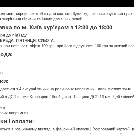
елемент корпусних меблів для кожного будинку, використовуються практи
 зберігання білизни та інших домашніх речей.
вка по м. Київ кур'єром з 12:00 до 18:00
грн до під'їзду
ЕРЕДА, П'ЯТНИЦЯ, СУБОТА.
х при наявності ліфта 100 грн, при його відсутності 100 грн за кожний по
ода:
;
в.
ки:
дається з 4 висувні ящики на роликових напрямних і двох містких тумб.
ий з ДСП фірми Kronospan (Швейцарія). Товщина ДСП 16 мм. Цей якісний 
 мм
ових напрямних.
ки і оплати:
ться в розібраному вигляді в фабричній упаковці (гофрований картон), в 