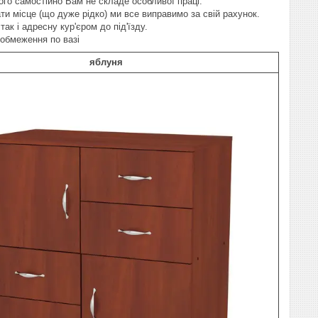
ого самостійно Вам не складе особливої праці.
и місце (що дуже рідко) ми все виправимо за свій рахунок.
так і адресну кур'єром до під'їзду.
 обмеження по вазі
яблуня