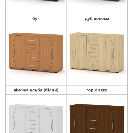
бук
дуб сонома
німфея альба (білий)
горіх екко