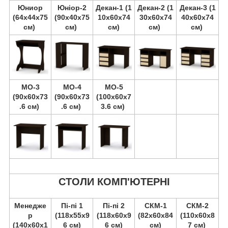
Юниор
Юніор-2
Декан-1 (1
Декан-2 (1
Декан-3 (1
(64х44х75
(90х40х75
10х60х74
30х60х74
40х60х74
см)
см)
см)
см)
см)
МО-3
МО-4
МО-5
(90х60х73
(90х60х73
(100х60х7
.6 см)
.6 см)
3.6 см)
СТОЛИ КОМП'ЮТЕРНІ
Менедже
Пі-пі 1
Пі-пі 2
СКМ-1
СКМ-2
р
(118х55х9
(118х60х9
(82х60х84
(110х60х8
(140х60х1
6 см)
6 см)
см)
7 см)