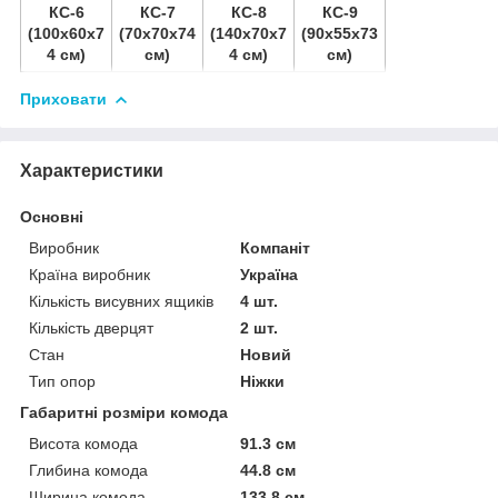
КС-6
КС-7
КС-8
КС-9
(100х60х7
(70х70х74
(140х70х7
(90х55х73
4 см)
см)
4 см)
см)
Приховати
Характеристики
Основні
Виробник
Компаніт
Країна виробник
Україна
Кількість висувних ящиків
4 шт.
Кількість дверцят
2 шт.
Стан
Новий
Тип опор
Ніжки
Габаритні розміри комода
Висота комода
91.3 см
Глибина комода
44.8 см
Ширина комода
133.8 см