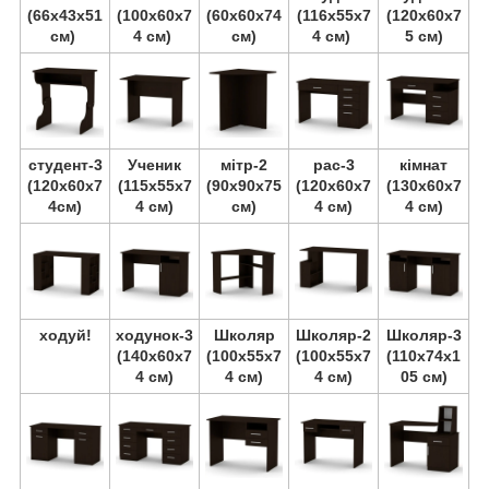
(66х43х51
(100х60х7
(60х60х74
(116х55х7
(120х60х7
см)
4 см)
см)
4 см)
5 см)
студент-3
Ученик
мітр-2
pac-3
кімнат
(120х60х7
(115х55х7
(90х90х75
(120х60х7
(130х60х7
4см)
4 см)
см)
4 см)
4 см)
ходуй!
ходунок-3
Школяр
Школяр-2
Школяр-3
(140х60х7
(100х55х7
(100х55х7
(110х74х1
4 см)
4 см)
4 см)
05 см)