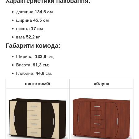
Характеристики паковання:
довжина
134,5 см
ширина
45,5 см
висота
17 см
вага
52,2 кг
Габарити комода:
Ширина:
133,8
см;
Висота:
91,3
см;
Глибина:
44,8
см.
венге комбі
яблуня