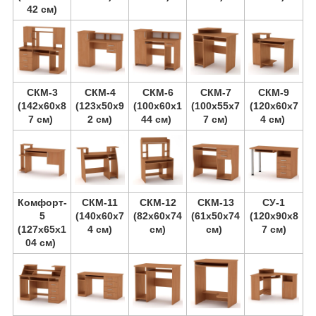
42 см)
СКМ-3
СКМ-4
СКМ-6
СКМ-7
СКМ-9
(142х60х8
(123х50х9
(100х60х1
(100х55х7
(120х60х7
7 см)
2 см)
44 см)
7 см)
4 см)
Комфорт-
СКМ-11
СКМ-12
СКМ-13
СУ-1
5
(140х60х7
(82х60х74
(61х50х74
(120х90х8
(127х65х1
4 см)
см)
см)
7 см)
04 см)