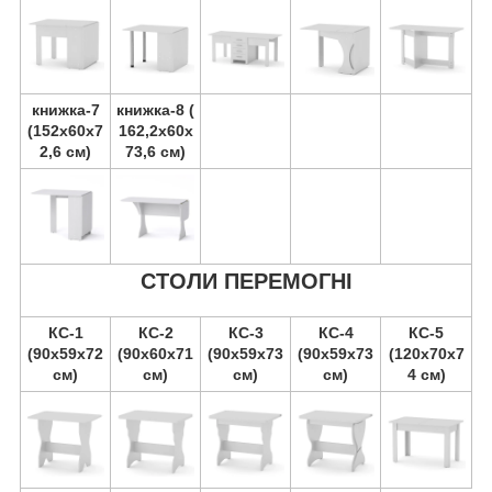
книжка-7
книжка-8 (
(152х60х7
162,2х60х
2,6 см)
73,6 см)
СТОЛИ ПЕРЕМОГНІ
КС-1
КС-2
КС-3
КС-4
КС-5
(90х59х72
(90х60х71
(90х59х73
(90х59х73
(120х70х7
см)
см)
см)
см)
4 см)