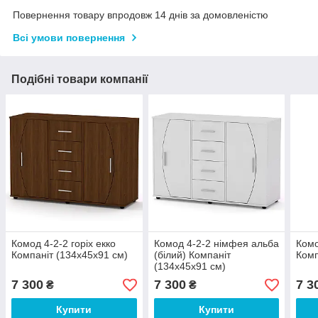
Повернення товару впродовж 14 днів за домовленістю
Всі умови повернення
Подібні товари компанії
Комод 4-2-2 горіх екко
Комод 4-2-2 німфея альба
Комо
Компаніт (134х45х91 см)
(білий) Компаніт
Комп
(134х45х91 см)
7 300
7 300
7 3
₴
₴
Купити
Купити