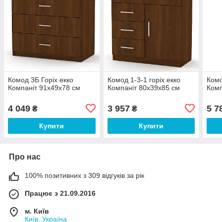
Комод 3Б Горіх екко
Комод 1-3-1 горіх екко
Комо
Компаніт 91х49х78 см
Компаніт 80х39х85 см
Комп
4 049
3 957
5 7
₴
₴
Купити
Купити
Про нас
100% позитивних з 309 відгуків за рік
Працює з 21.09.2016
м. Київ
Київ, Україна