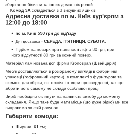
зберігання білизни та інших домашніх речей.
Комод 3А
складається з 3 висувних ящиків.
Адресна доставка по м. Київ кур'єром з
12:00 до 18:00
по м. Київ 550 грн до під'їзду
Дні доставки -
СЕРЕДА, П'ЯТНИЦЯ, СУБОТА.
Підйом на поверх при наявності ліфта 80 грн, при
його відсутності 80 грн за кожний поверх.
Матеріал ламінована дсп фірми Kronospan (Швейцарія).
Меблі доставляються в розібраному вигляді в фабричній
упаковці (гофрований картон), в комплекті з фурнітурою та
схемою для збірки, всі технічні отвори просвердлені, так що
зібрати його самому не складе особливої праці.
Виріб необхідно оглянути на наявність шлюбу до моменту
складання. Якщо таке буде мати місце (що дуже рідко) ми все
виправимо за свій рахунок.
Габарити комода:
Ширина:
61
см;