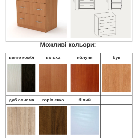
Можливі кольори:
венге комбі
вільха
яблуня
бук
дуб сонома
горіх екко
білий