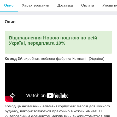
Опис
Характеристики
Доставка
Оплата
Умови п
Опис
Відправлення Новою поштою по всій
Україні, передплата 10%
Комод 3А
виробник меблева фабрика Компаніт (Україна).
Комод це незамінний елемент корпусних меблів для кожного
будинку, використовуються практично в кожній кімнаті. Є
універсальним елементом меблів який використовується для