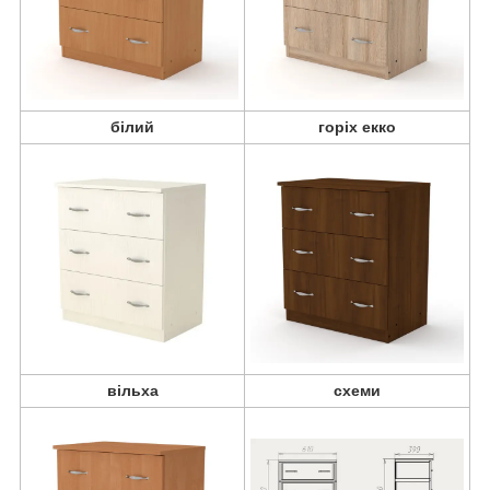
білий
горіх екко
вільха
схеми