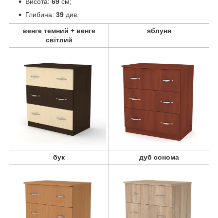
Висота:
69
см;
Глибина:
39
див.
венге темний + венге
яблуня
світлий
бук
дуб сонома