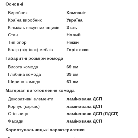
Основні
Виробник
Компаніт
Країна виробник
Україна
Кількість висувних ящиків
3 шт.
Стан
Новий
Тип опор
Ніжки
Колір (відтінок) меблів
Горіх екко
Габаритні розміри комода
Висота комода
69 см
Глибина комода
39 см
Ширина комода
61 см
Матеріал виготовлення комода
Декоративні елементи
ламінована ДСП
Корпус (каркас)
ламінована ДСП
Стільниця
ламінована ДСП (ЛДСП)
Фасади
ламінована ДСП
Користувальницькі характеристики