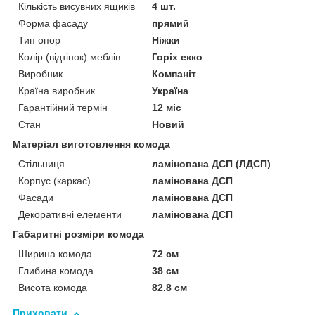
Кількість висувних ящиків
4 шт.
Форма фасаду
прямий
Тип опор
Ніжки
Колір (відтінок) меблів
Горіх екко
Виробник
Компаніт
Країна виробник
Україна
Гарантійний термін
12 міс
Стан
Новий
Матеріал виготовлення комода
Стільниця
ламінована ДСП (ЛДСП)
Корпус (каркас)
ламінована ДСП
Фасади
ламінована ДСП
Декоративні елементи
ламінована ДСП
Габаритні розміри комода
Ширина комода
72 см
Глибина комода
38 см
Висота комода
82.8 см
Приховати