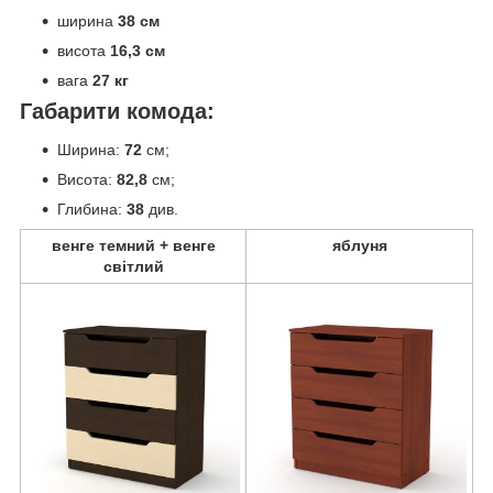
ширина
38 см
висота
16,3 см
вага
27 кг
Габарити комода:
Ширина:
72
см;
Висота:
82,8
см;
Глибина:
38
див.
венге темний + венге
яблуня
світлий