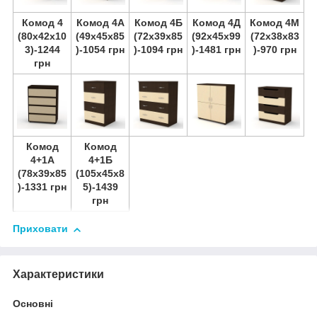
Комод 4
Комод 4А
Комод 4Б
Комод 4Д
Комод 4М
(80х42х10
(49х45х85
(72х39х85
(92х45х99
(72х38х83
3)-1244
)-1054 грн
)-1094 грн
)-1481 грн
)-970 грн
грн
Комод
Комод
4+1А
4+1Б
(78х39х85
(105х45х8
)-1331 грн
5)-1439
грн
Приховати
Характеристики
Основні