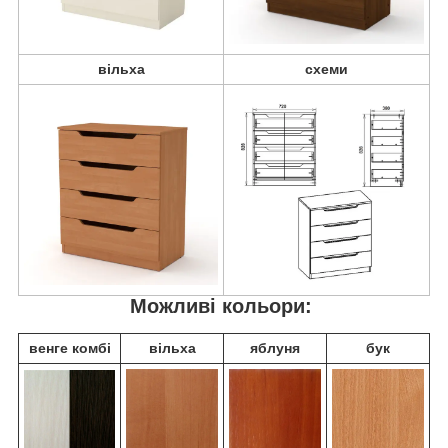
вільха
схеми
Можливі кольори:
венге комбі
вільха
яблуня
бук