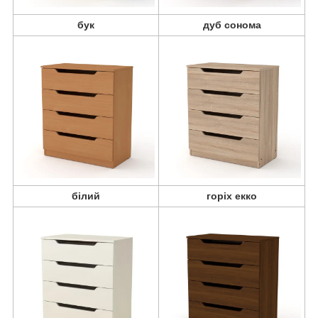
бук
дуб сонома
білий
горіх екко