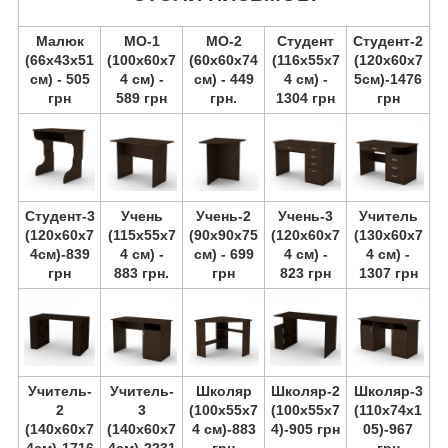
Малюк
МО-1
МО-2
Студент
Студент-2
(66х43х51
(100х60х7
(60х60х74
(116х55х7
(120х60х7
см) - 505
4 см) -
см) - 449
4 см) -
5см)-1476
грн
589 грн
грн.
1304 грн
грн
Студент-3
Учень
Учень-2
Учень-3
Учитель
(120х60х7
(115х55х7
(90х90х75
(120х60х7
(130х60х7
4см)-839
4 см) -
см) - 699
4 см) -
4 см) -
грн
883 грн.
грн
823 грн
1307 грн
Учитель-
Учитель-
Школяр
Школяр-2
Школяр-3
2
3
(100х55х7
(100х55х7
(110х74х1
(140х60х7
(140х60х7
4 см)-883
4)-905 грн
05)-967