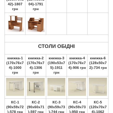
42)-1807
04)-1791
грн
грн
СТОЛИ ОБІДНІ
книжка-1
книжка-2
книжка-3
книжка-4
книжка-6
(170х76х7
(170х76х7
(190х53х7
(170х76х7
(128х50х7
4)-1000
4)-1306
5)-1911
4)-906 грн
2)-734 грн
грн
грн
грн
КС-1
КС-2
КС-3
КС-4
КС-5
(90х59х72
(90х60х71
(90х59х73
(90х59х73
(120х70х7
)-578 грн
)-597 грн
)-744 грн
)-950 грн
4)-1062