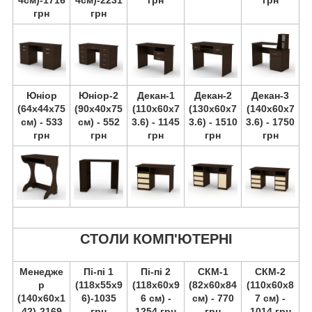
4см)-1716
4см)-2231
грн
грн
грн
грн
Юніор
Юніор-2
Декан-1
Декан-2
Декан-3
(64х44х75
(90х40х75
(110х60х7
(130х60х7
(140х60х7
см) - 533
см) - 552
3.6) - 1145
3.6) - 1510
3.6) - 1750
грн
грн
грн
грн
грн
СТОЛИ КОМП'ЮТЕРНІ
Менедже
Пі-пі 1
Пі-пі 2
СКМ-1
СКМ-2
р
(118х55х9
(118х60х9
(82х60х84
(110х60х8
(140х60х1
6)-1035
6 см) -
см) - 770
7 см) -
42)-2169
грн
1254 грн
грн
1014 грн