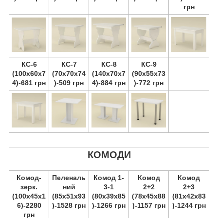
грн
КС-6
КС-7
КС-8
КС-9
(100х60х7
(70х70х74
(140х70х7
(90х55х73
4)-681 грн
)-509 грн
4)-884 грн
)-772 грн
КОМОДИ
Комод-
Пеленаль
Комод 1-
Комод
Комод
зерк.
ний
3-1
2+2
2+3
(100х45х1
(85х51х93
(80х39х85
(78х45х88
(81х42х83
6)-2280
)-1528 грн
)-1266 грн
)-1157 грн
)-1244 грн
грн