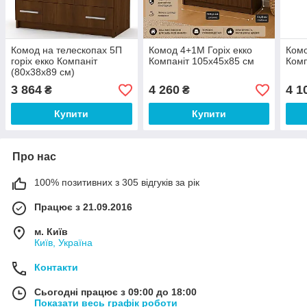
Комод на телескопах 5П
Комод 4+1М Горіх екко
Комо
горіх екко Компаніт
Компаніт 105х45х85 см
Комп
(80х38х89 см)
3 864
4 260
4 1
₴
₴
Купити
Купити
Про нас
100% позитивних з 305 відгуків за рік
Працює з 21.09.2016
м. Київ
Київ, Україна
Контакти
Сьогодні працює з 09:00 до 18:00
Показати весь графік роботи