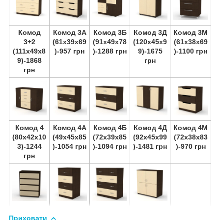
Комод
Комод 3А
Комод 3Б
Комод 3Д
Комод 3М
3+2
(61х39х69
(91х49х78
(120х45х9
(61х38х69
(111х49х8
)-957 грн
)-1288 грн
9)-1675
)-1100 грн
9)-1868
грн
грн
Комод 4
Комод 4А
Комод 4Б
Комод 4Д
Комод 4М
(80х42х10
(49х45х85
(72х39х85
(92х45х99
(72х38х83
3)-1244
)-1054 грн
)-1094 грн
)-1481 грн
)-970 грн
грн
Приховати