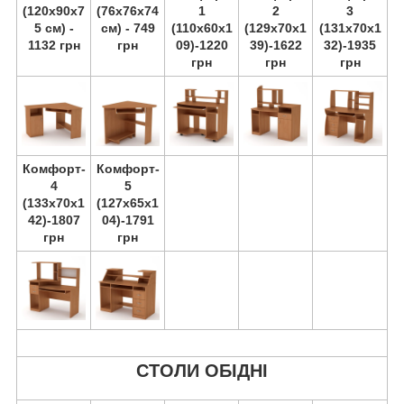
(120х90х7
(76х76х74
1
2
3
5 см) -
см) - 749
(110х60х1
(129х70х1
(131х70х1
1132 грн
грн
09)-1220
39)-1622
32)-1935
грн
грн
грн
Комфорт-
Комфорт-
4
5
(133х70х1
(127х65х1
42)-1807
04)-1791
грн
грн
СТОЛИ ОБІДНІ