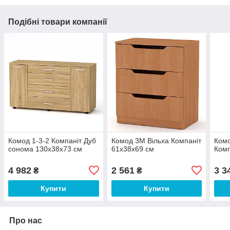
Подібні товари компанії
Комод 1-3-2 Компаніт Дуб
Комод 3М Вільха Компаніт
Комо
сонома 130х38х73 см
61х38х69 см
Комп
4 982
2 561
3 3
₴
₴
Купити
Купити
Про нас