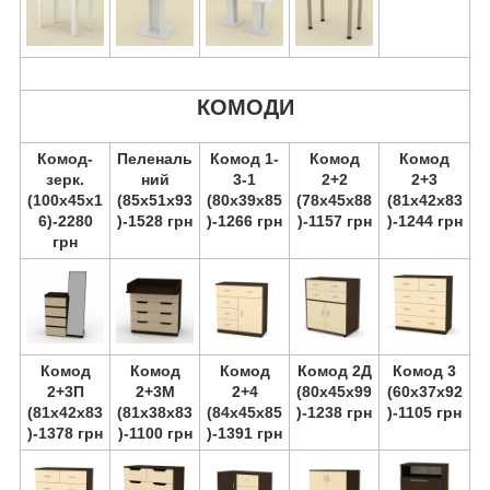
КОМОДИ
Комод-
Пеленаль
Комод 1-
Комод
Комод
зерк.
ний
3-1
2+2
2+3
(100х45х1
(85х51х93
(80х39х85
(78х45х88
(81х42х83
6)-2280
)-1528 грн
)-1266 грн
)-1157 грн
)-1244 грн
грн
Комод
Комод
Комод
Комод 2Д
Комод 3
2+3П
2+3М
2+4
(80х45х99
(60х37х92
(81х42х83
(81х38х83
(84х45х85
)-1238 грн
)-1105 грн
)-1378 грн
)-1100 грн
)-1391 грн