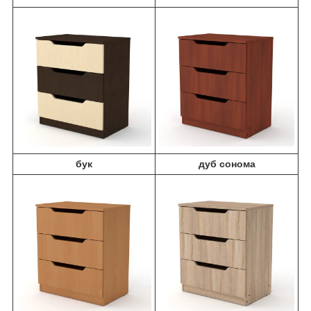
бук
дуб сонома