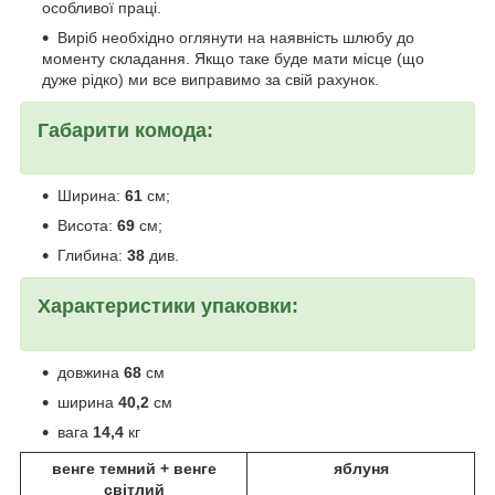
особливої праці.
Виріб необхідно оглянути на наявність шлюбу до
моменту складання. Якщо таке буде мати місце (що
дуже рідко) ми все виправимо за свій рахунок.
Габарити комода:
Ширина:
61
см;
Висота:
69
см;
Глибина:
38
див.
Характеристики упаковки:
довжина
68
см
ширина
40,2
см
вага
14,4
кг
венге темний + венге
яблуня
світлий