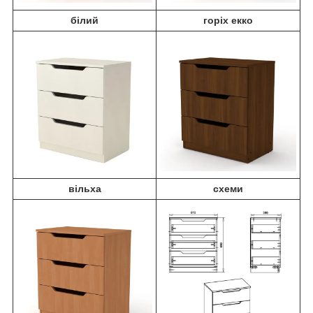
білий
горіх екко
вільха
схеми