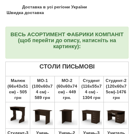
Доставка в усі регіони України
Швидка доставка
ВЕСЬ АСОРТИМЕНТ ФАБРИКИ КОМПАНІТ
(щоб перейти до опису, натисніть на
картинку):
СТОЛИ ПИСЬМОВІ
Малюк
МО-1
МО-2
Студент
Студент-2
(66х43х51
(100х60х7
(60х60х74
(116х55х7
(120х60х7
см) - 505
4 см) -
см) - 449
4 см) -
5см)-1476
грн
589 грн
грн.
1304 грн
грн
Студент-3
Учень
Учень-2
Учень-3
Учитель