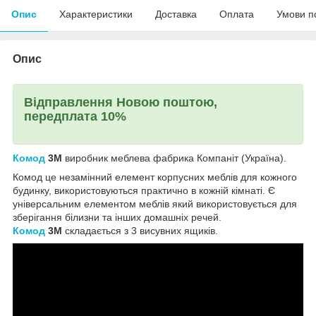
Опис
Характеристики
Доставка
Оплата
Умови п
Опис
Відправлення Новою поштою,
передплата 10%
Комод
3М
виробник меблева фабрика Компаніт (Україна).
Комод це незамінний елемент корпусних меблів для кожного
будинку, використовуються практично в кожній кімнаті. Є
універсальним елементом меблів який використовується для
зберігання білизни та інших домашніх речей.
Комод
3М
складається з 3 висувних ящиків.