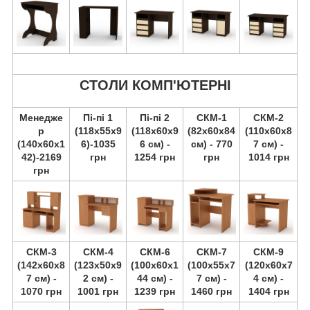
СТОЛИ КОМП'ЮТЕРНІ
Менедже
Пі-пі 1
Пі-пі 2
СКМ-1
СКМ-2
р
(118х55х9
(118х60х9
(82х60х84
(110х60х8
(140х60х1
6)-1035
6 см) -
см) - 770
7 см) -
42)-2169
грн
1254 грн
грн
1014 грн
грн
СКМ-3
СКМ-4
СКМ-6
СКМ-7
СКМ-9
(142х60х8
(123х50х9
(100х60х1
(100х55х7
(120х60х7
7 см) -
2 см) -
44 см) -
7 см) -
4 см) -
1070 грн
1001 грн
1239 грн
1460 грн
1404 грн