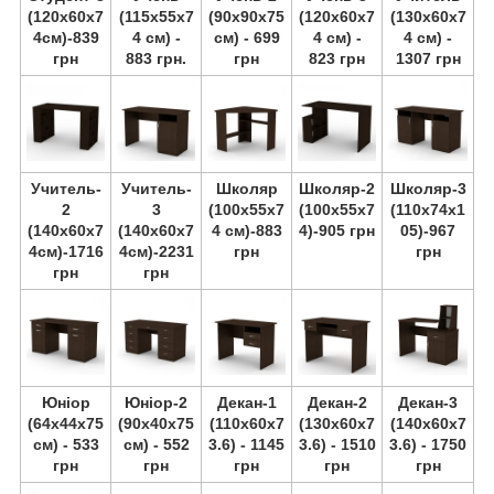
(120х60х7
(115х55х7
(90х90х75
(120х60х7
(130х60х7
4см)-839
4 см) -
см) - 699
4 см) -
4 см) -
грн
883 грн.
грн
823 грн
1307 грн
Учитель-
Учитель-
Школяр
Школяр-2
Школяр-3
2
3
(100х55х7
(100х55х7
(110х74х1
(140х60х7
(140х60х7
4 см)-883
4)-905 грн
05)-967
4см)-1716
4см)-2231
грн
грн
грн
грн
Юніор
Юніор-2
Декан-1
Декан-2
Декан-3
(64х44х75
(90х40х75
(110х60х7
(130х60х7
(140х60х7
см) - 533
см) - 552
3.6) - 1145
3.6) - 1510
3.6) - 1750
грн
грн
грн
грн
грн