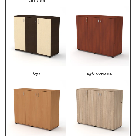
бук
дуб сонома