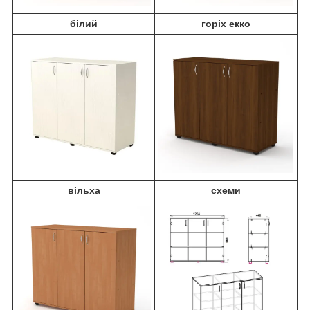
білий
горіх екко
вільха
схеми