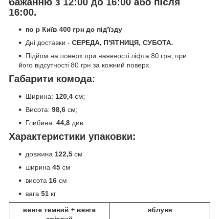
бажанню з 12:00 до 16:00 або після
16:00
.
по р Київ 400 грн до під'їзду
Дні доставки -
СЕРЕДА, П'ЯТНИЦЯ, СУБОТА.
Підйом на поверх при наявності ліфта 80 грн, при
його відсутності 80 грн за кожний поверх.
Габарити комода:
Ширина:
120,4
см;
Висота:
98,6
см;
Глибина:
44,8
див.
Характеристики упаковки:
довжина
122
,5
см
ширина
45
см
висота
16
см
вага
51
кг
венге темний + венге
яблуня
світлий