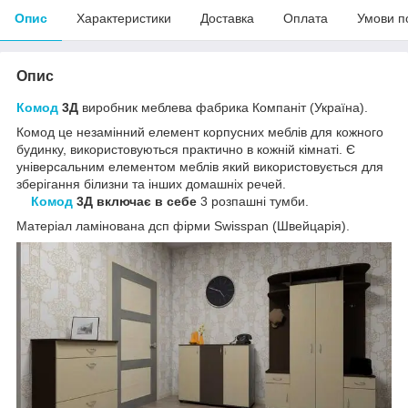
Опис
Характеристики
Доставка
Оплата
Умови п
Опис
Комод
3Д
виробник меблева фабрика Компаніт (Україна).
Комод це незамінний елемент корпусних меблів для кожного
будинку, використовуються практично в кожній кімнаті. Є
універсальним елементом меблів який використовується для
зберігання білизни та інших домашніх речей.
Комод
3Д включає в себе
3 розпашні тумби.
Матеріал ламінована дсп фірми Swisspan (Швейцарія).