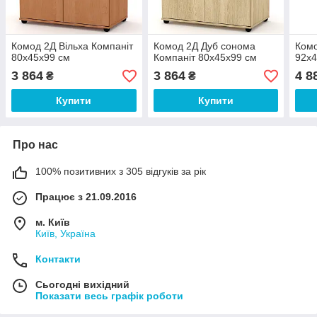
Комод 2Д Вільха Компаніт
Комод 2Д Дуб сонома
Комо
80х45х99 см
Компаніт 80х45х99 см
92х4
3 864
3 864
4 8
₴
₴
Купити
Купити
Про нас
100% позитивних з 305 відгуків за рік
Працює з 21.09.2016
м. Київ
Київ, Україна
Контакти
Сьогодні вихідний
Показати весь графік роботи