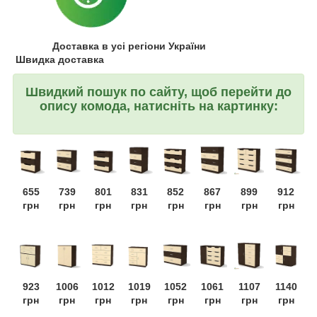
Доставка в усі регіони України
Швидка доставка
Швидкий пошук по сайту, щоб перейти до
опису комода, натисніть на картинку:
655
739
801
831
852
867
899
912
грн
грн
грн
грн
грн
грн
грн
грн
923
1006
1012
1019
1052
1061
1107
1140
грн
грн
грн
грн
грн
грн
грн
грн