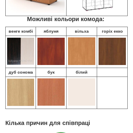
Можливі кольори комода:
венге комбі
яблуня
вільха
горіх екко
дуб
сонома
бук
білий
Кілька причин для співпраці