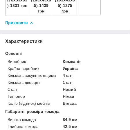
)-1331 грн
5)-1439
5)-1275
грн
грн
Приховати
Характеристики
Основні
Виробник
Компаніт
Країна виробник
Україна
Кількість висувних ящиків
4 шт.
Кількість дверцят
1 шт.
Стан
Новий
Тип опор
Ніжки
Колір (відтінок) меблів
Вільха
Габаритні розміри комода
Висота комода
84.9 см
Глибина комода
42.5 см