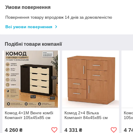
Умови повернення
Повернення товару впродовж 14 днів за домовленістю
Всі умови повернення
Подібні товари компанії
Комод 4+1М Венге комбі
Комод 2+4 Вільха
Комо
Компаніт 105х45х85 см
Компаніт 84х45х85 см
105х
4 260
4 331
4 7
₴
₴