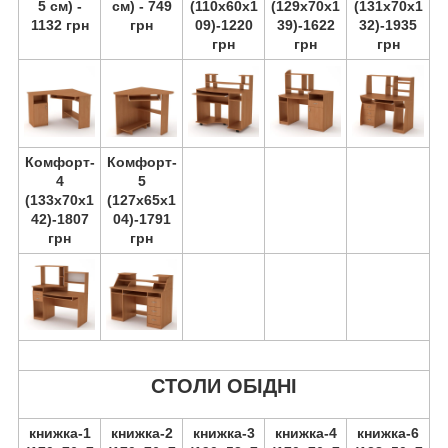
5 см) -
см) - 749
(110х60х1
(129х70х1
(131х70х1
1132 грн
грн
09)-1220
39)-1622
32)-1935
грн
грн
грн
Комфорт-
Комфорт-
4
5
(133х70х1
(127х65х1
42)-1807
04)-1791
грн
грн
СТОЛИ ОБІДНІ
книжка-1
книжка-2
книжка-3
книжка-4
книжка-6