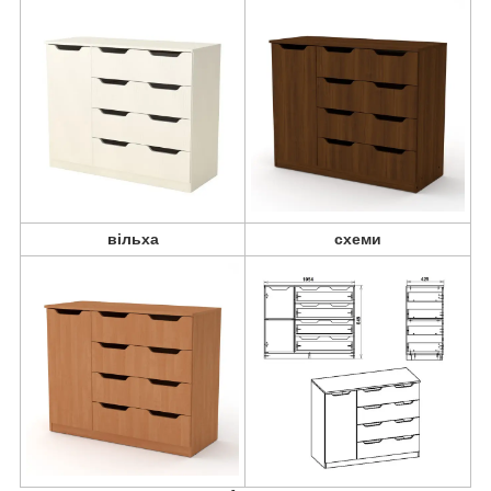
вільха
схеми