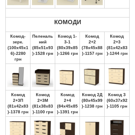
КОМОДИ
Комод-
Пеленаль
Комод 1-
Комод
Комод
зерк.
ний
3-1
2+2
2+3
(100х45х1
(85х51х93
(80х39х85
(78х45х88
(81х42х83
6)-2280
)-1528 грн
)-1266 грн
)-1157 грн
)-1244 грн
грн
Комод
Комод
Комод
Комод 2Д
Комод 3
2+3П
2+3М
2+4
(80х45х99
(60х37х92
(81х42х83
(81х38х83
(84х45х85
)-1238 грн
)-1105 грн
)-1378 грн
)-1100 грн
)-1391 грн