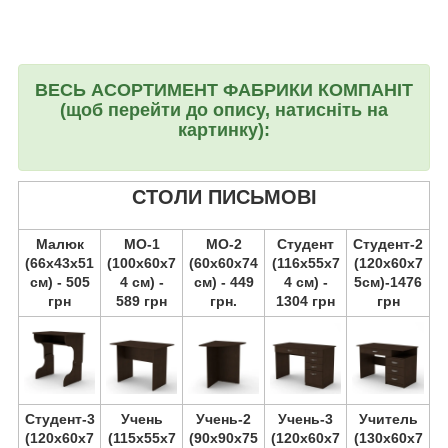
ВЕСЬ АСОРТИМЕНТ ФАБРИКИ КОМПАНІТ
(щоб перейти до опису, натисніть на
картинку):
СТОЛИ ПИСЬМОВІ
Малюк
МО-1
МО-2
Студент
Студент-2
(66х43х51
(100х60х7
(60х60х74
(116х55х7
(120х60х7
см) - 505
4 см) -
см) - 449
4 см) -
5см)-1476
грн
589 грн
грн.
1304 грн
грн
Студент-3
Учень
Учень-2
Учень-3
Учитель
(120х60х7
(115х55х7
(90х90х75
(120х60х7
(130х60х7