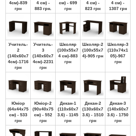
4см)-839
4 см) -
см) - 699
4 см) -
4 см) -
грн
883 грн.
грн
823 грн
1307 грн
Учитель-
Учитель-
Школяр
Школяр-2
Школяр-3
2
3
(100х55х7
(100х55х7
(110х74х1
(140х60х7
(140х60х7
4 см)-883
4)-905 грн
05)-967
4см)-1716
4см)-2231
грн
грн
грн
грн
Юніор
Юніор-2
Декан-1
Декан-2
Декан-3
(64х44х75
(90х40х75
(110х60х7
(130х60х7
(140х60х7
см) - 533
см) - 552
3.6) - 1145
3.6) - 1510
3.6) - 1750
грн
грн
грн
грн
грн