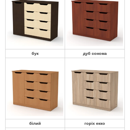
бук
дуб сонома
білий
горіх екко