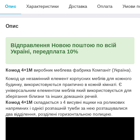
Опис
Характеристики
Доставка
Оплата
Умови п
Опис
Відправлення Новою поштою по всій
Україні, передплата 10%
Комод 4+1М
виробник меблева фабрика Компаніт (Україна).
Комод це незамінний елемент корпусних меблів для кожного
будинку, використовуються практично в кожній кімнаті. Є
універсальним елементом меблів який використовується для
зберігання білизни та інших домашніх речей.
Комод 4+1М
складається з 4 висувні ящики на роликових
напрямних і однієї розпашній тумби за нею розташувалися
два відділення, розділені горизонтальною полицею.