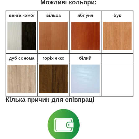
Можливі кольори:
венге комбі
вільха
яблуня
бук
дуб сонома
горіх екко
білий
Кілька причин для співпраці