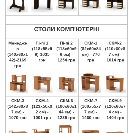
СТОЛИ КОМП'ЮТЕРНІ
Менедже
Пі-пі 1
Пі-пі 2
СКМ-1
СКМ-2
р
(118х55х9
(118х60х9
(82х60х84
(110х60х8
(140х60х1
6)-1035
6 см) -
см) - 770
7 см) -
42)-2169
грн
1254 грн
грн
1014 грн
грн
СКМ-3
СКМ-4
СКМ-6
СКМ-7
СКМ-9
(142х60х8
(123х50х9
(100х60х1
(100х55х7
(120х60х7
7 см) -
2 см) -
44 см) -
7 см) -
4 см) -
1070 грн
1001 грн
1239 грн
1460 грн
1404 грн