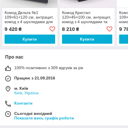
Комод Дельта №1
Комод Кристал
Ком
109×61×120 см, антрацит,
120×45×100 см, антрацит,
109×
комод з 4 шухлядами для
комод з 4 шухлядами та
комо
спальні, вітальні та
полицями для спальні,
двер
9 420
8 210
9 7
₴
₴
зберігання речей
вітальні та зберігання
віта
речей
реч
Купити
Купити
Про нас
100% позитивних з 309 відгуків за рік
Працює з 21.09.2016
м. Київ
Київ, Україна
Контакти
Сьогодні вихідний
Показати весь графік роботи