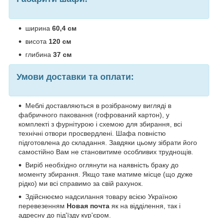
ширина
60,4 см
висота
120
см
глибина
37 см
Умови доставки та оплати:
Меблі доставляються в розібраному вигляді в
фабричного паковання (гофрований картон), у
комплекті з фурнітурою і схемою для збирання, всі
технічні отвори просвердлені. Шафа повністю
підготовлена до складання. Завдяки цьому зібрати його
самостійно Вам не становитиме особливих труднощів.
Виріб необхідно оглянути на наявність браку до
моменту збирання. Якщо таке матиме місце (що дуже
рідко) ми всі справимо за свій рахунок.
Здійснюємо надсилання товару всією Україною
перевезенням
Новая почта
як на відділення, так і
адресну до під'їзду кур'єром.