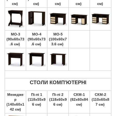
см)
см)
см)
см)
см)
МО-3
МО-4
МО-5
(90х60х73
(90х60х73
(100х60х7
.6 см)
.6 см)
3.6 см)
СТОЛИ КОМП'ЮТЕРНІ
Менедже
Пі-пі 1
Пі-пі 2
СКМ-1
СКМ-2
р
(118х55х9
(118х60х9
(82х60х84
(110х60х8
(140х60х1
6 см)
6 см)
см)
7 см)
42 см)