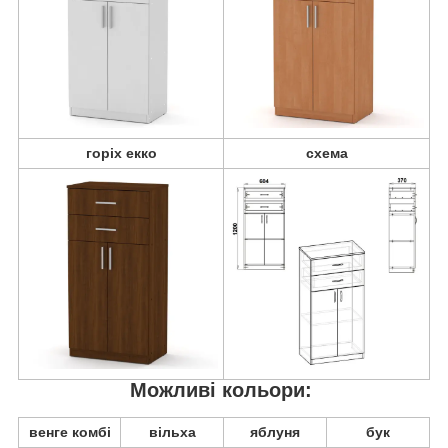
горіх екко
схема
Можливі кольори:
венге комбі
вільха
яблуня
бук