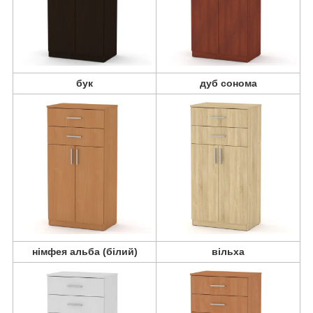
бук
дуб сонома
німфея альба (білий)
вільха