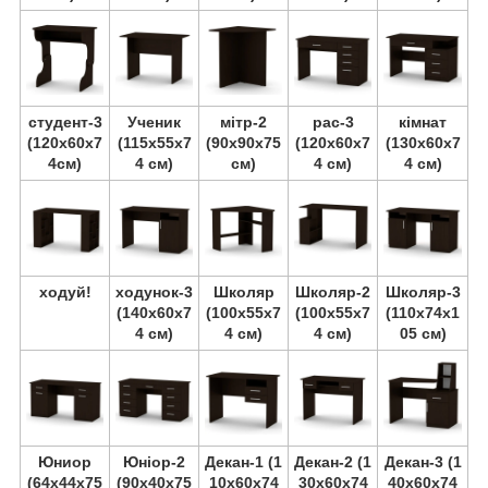
студент-3
Ученик
мітр-2
pac-3
кімнат
(120х60х7
(115х55х7
(90х90х75
(120х60х7
(130х60х7
4см)
4 см)
см)
4 см)
4 см)
ходуй!
ходунок-3
Школяр
Школяр-2
Школяр-3
(140х60х7
(100х55х7
(100х55х7
(110х74х1
4 см)
4 см)
4 см)
05 см)
Юниор
Юніор-2
Декан-1 (1
Декан-2 (1
Декан-3 (1
(64х44х75
(90х40х75
10х60х74
30х60х74
40х60х74