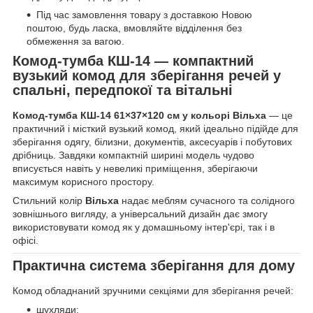
Під час замовлення товару з доставкою Новою
поштою, будь ласка, вмовляйте відділення без
обмеження за вагою.
Комод-тумба КШ-14 — компактний
вузький комод для зберігання речей у
спальні, передпокої та вітальні
Комод-тумба КШ-14 61×37×120 см у кольорі Вільха
— це
практичний і місткий вузький комод, який ідеально підійде для
зберігання одягу, білизни, документів, аксесуарів і побутових
дрібниць. Завдяки компактній ширині модель чудово
вписується навіть у невеликі приміщення, зберігаючи
максимум корисного простору.
Стильний колір
Вільха
надає меблям сучасного та солідного
зовнішнього вигляду, а універсальний дизайн дає змогу
використовувати комод як у домашньому інтер'єрі, так і в
офісі.
Практична система зберігання для дому
Комод обладнаний зручними секціями для зберігання речей:
шухляди;