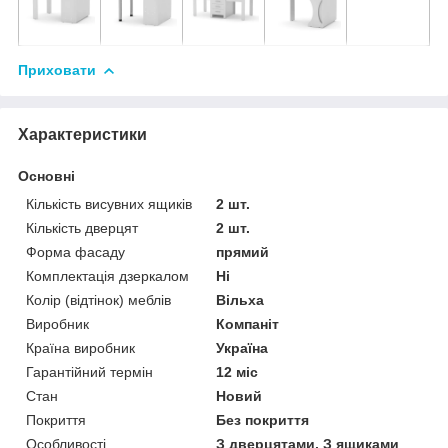
Приховати
Характеристики
Основні
Кількість висувних ящиків
2 шт.
Кількість дверцят
2 шт.
Форма фасаду
прямий
Комплектація дзеркалом
Ні
Колір (відтінок) меблів
Вільха
Виробник
Компаніт
Країна виробник
Україна
Гарантійний термін
12 міс
Стан
Новий
Покриття
Без покриття
Особливості
З дверцятами, З ящиками