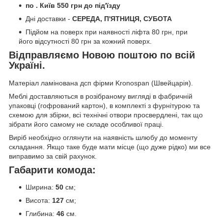
по . Київ 550 грн до під'їзду
Дні доставки -
СЕРЕДА, П'ЯТНИЦЯ, СУБОТА
Підйом на поверх при наявності ліфта 80 грн, при
його відсутності 80 грн за кожний поверх.
Відправляємо Новою поштою по всій
Україні.
Матеріал ламінована дсп фірми Kronospan (Швейцарія).
Меблі доставляються в розібраному вигляді в фабричній
упаковці (гофрований картон), в комплекті з фурнітурою та
схемою для збірки, всі технічні отвори просвердлені, так що
зібрати його самому не складе особливої праці.
Виріб необхідно оглянути на наявність шлюбу до моменту
складання. Якщо таке буде мати місце (що дуже рідко) ми все
виправимо за свій рахунок.
Габарити комода:
Ширина:
50
см;
Висота:
127
см;
Глибина:
46
см.