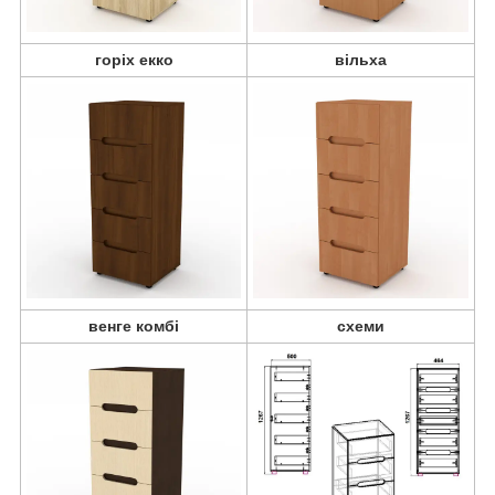
горіх екко
вільха
венге комбі
схеми