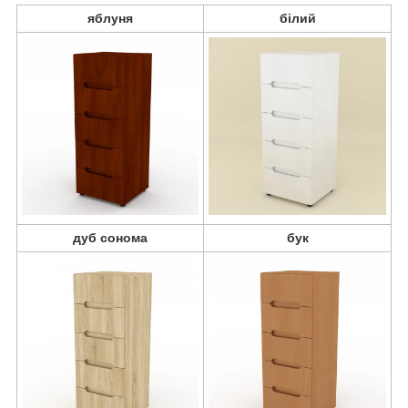
яблуня
білий
дуб сонома
бук