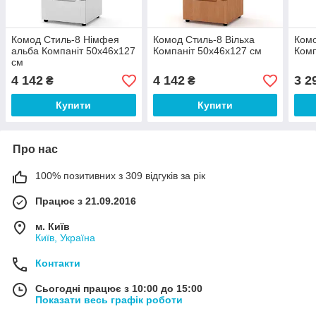
Комод Стиль-8 Німфея
Комод Стиль-8 Вільха
Комо
альба Компаніт 50х46х127
Компаніт 50х46х127 см
Комп
см
4 142
4 142
3 2
₴
₴
Купити
Купити
Про нас
100% позитивних з 309 відгуків за рік
Працює з 21.09.2016
м. Київ
Київ, Україна
Контакти
Сьогодні працює з 10:00 до 15:00
Показати весь графік роботи