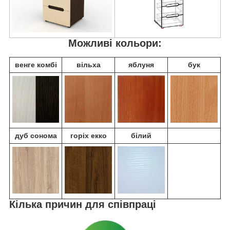
Можливі кольори:
венге комбі
вільха
яблуня
бук
дуб сонома
горіх екко
білий
Кілька причин для співпраці