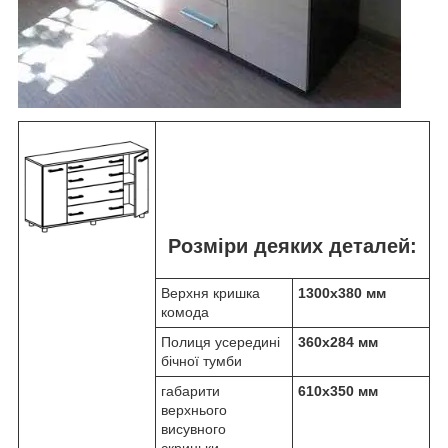
Розміри деяких деталей:
Верхня кришка
1300х380 мм
комода
Полиця усередині
360х284 мм
бічної тумби
габарити
610х350 мм
верхнього
висувного