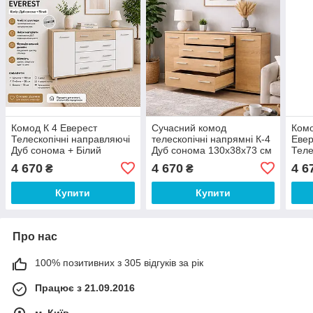
Комод К 4 Еверест
Сучасний комод
Комо
Телескопічні направляючі
телескопічні напрямні К-4
Евер
Дуб сонома + Білий
Дуб сонома 130х38х73 см
Теле
130х38х73 см
Еверест
130х
4 670
4 670
4 6
₴
₴
Купити
Купити
Про нас
100% позитивних з 305 відгуків за рік
Працює з 21.09.2016
м. Київ