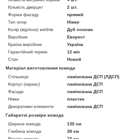
Кількість дверцят
2 шт.
Форма фасаду
прямий
Тип опор
Ніжки
Колір (відтінок) меблів
Дуб сонома
Виробник
Еверест
Країна виробник
Україна
Гарантійний термін
12 міс
Стан
Новий
Матеріал виготовлення комода
Стільниця
ламінована ДСП (ЛДСП)
Корпус (каркас)
ламінована ДСП
Фасади
ламінована ДСП
Ніжки
пластик
Декоративні елементи
ламінована ДСП
Габаритні розміри комода
Ширина комода
130 см
Глибина комода
38 см
Висота комода
73 см