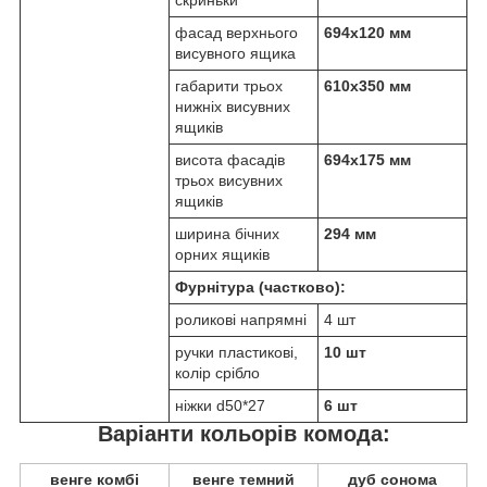
скриньки
фасад верхнього
694х120 мм
висувного ящика
габарити трьох
610х350 мм
нижніх висувних
ящиків
висота фасадів
694х175 мм
трьох висувних
ящиків
ширина бічних
294 мм
орних ящиків
Фурнітура (частково):
роликові напрямні
4 шт
ручки пластикові,
10 шт
колір срібло
ніжки d50*27
6 шт
Варіанти кольорів комода:
венге комбі
венге темний
дуб сонома