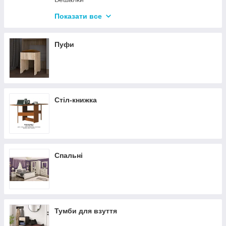
Дзеркала
Показати все
Полиці навісні
Пуфи
Стіл-книжка
Спальні
Тумби для взуття