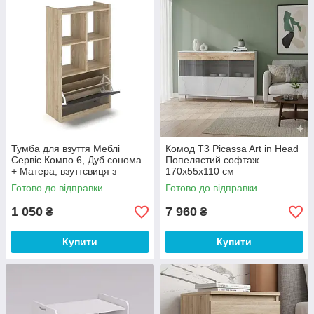
Тумба для взуття Меблі
Комод Т3 Picassa Art in Head
Сервіс Компо 6, Дуб сонома
Попелястий софтаж
+ Матера, взуттєвиця з
170х55х110 см
полицями для зберігання
Готово до відправки
Готово до відправки
взуття, тумба в передпокій
1 050
7 960
₴
₴
Купити
Купити