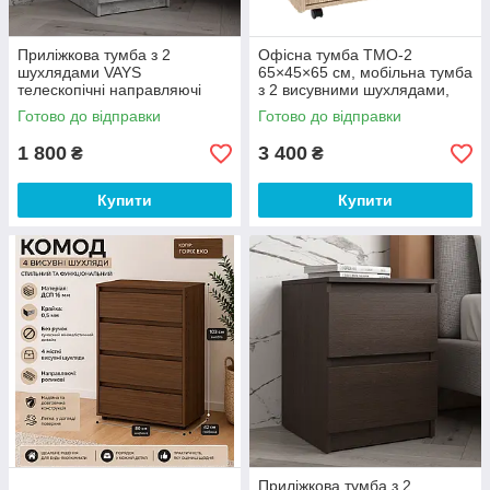
Приліжкова тумба з 2
Офісна тумба ТМО-2
шухлядами VAYS
65×45×65 см, мобільна тумба
телескопічні направляючі
з 2 висувними шухлядами,
Бетон 40х40х53 см
відкритою полицею та
Готово до відправки
Готово до відправки
коліщатками, Дуб сонома,
для офісу
1 800
3 400
₴
₴
Купити
Купити
Приліжкова тумба з 2