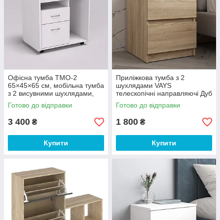
Офісна тумба ТМО-2
Приліжкова тумба з 2
65×45×65 см, мобільна тумба
шухлядами VAYS
з 2 висувними шухлядами,
телескопічні направляючі Дуб
відкритою полицею та
Сонома 40х40х53 см
Готово до відправки
Готово до відправки
коліщатками, Білий, для
офісу та д
3 400
1 800
₴
₴
Купити
Купити