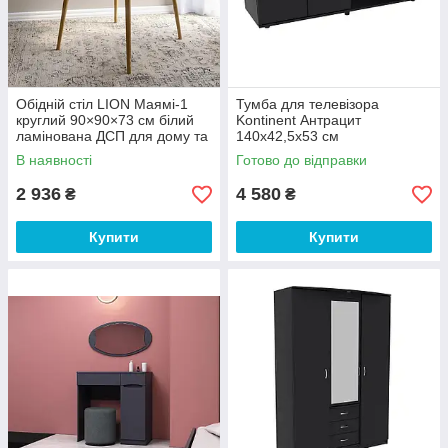
Обідній стіл LION Маямі-1
Тумба для телевізора
круглий 90×90×73 см білий
Kontinent Антрацит
ламінована ДСП для дому та
140х42,5х53 см
кухні
В наявності
Готово до відправки
2 936
4 580
₴
₴
Купити
Купити