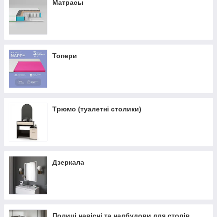
Матрасы
Топери
Tрюмо (туалетні столики)
Дзеркала
Полиці навісні та надбудови для столів