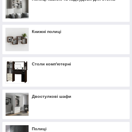
Книжні полиці
Столи комп'ютерні
Двостулкові шафи
Полиці