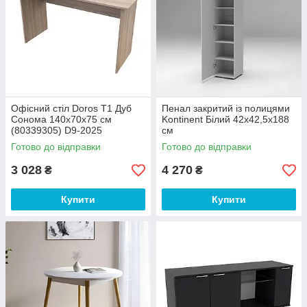
Офісний стіл Doros Т1 Дуб
Пенал закритий із полицями
Сонома 140х70х75 см
Kontinent Білий 42х42,5х188
(80339305) D9-2025
см
Готово до відправки
Готово до відправки
3 028
4 270
₴
₴
Купити
Купити