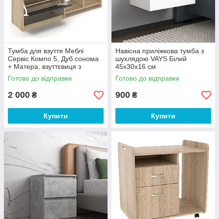
Тумба для взуття Меблі
Навісна приліжкова тумба з
Сервіс Компо 5, Дуб сонома
шухлядою VAYS Білий
+ Матера, взуттєвиця з
45х30х16 см
полицями для зберігання
Готово до відправки
Готово до відправки
взуття, тумба в передпокій
2 000
900
₴
₴
Купити
Купити