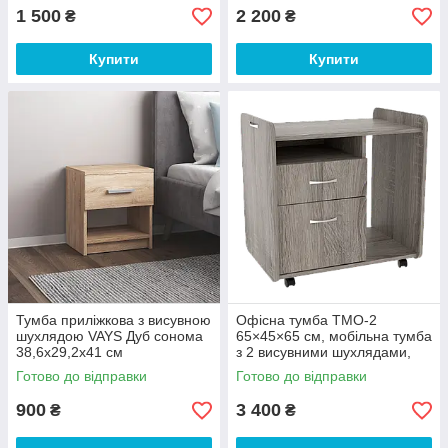
1 500
2 200
₴
₴
Купити
Купити
Тумба приліжкова з висувною
Офісна тумба ТМО-2
шухлядою VAYS Дуб сонома
65×45×65 см, мобільна тумба
38,6х29,2х41 см
з 2 висувними шухлядами,
відкритою полицею та
Готово до відправки
Готово до відправки
коліщатками, Дуб трюфель
900
3 400
₴
₴