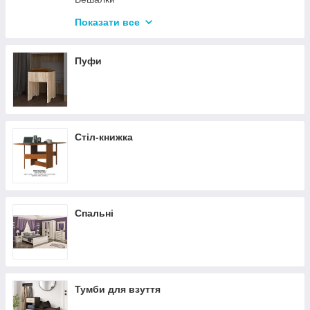
Дзеркала
Показати все
Полиці навісні
Пуфи
Стіл-книжка
Спальні
Тумби для взуття