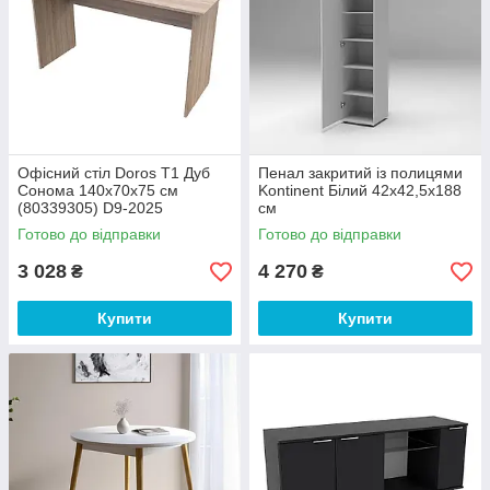
Офісний стіл Doros Т1 Дуб
Пенал закритий із полицями
Сонома 140х70х75 см
Kontinent Білий 42х42,5х188
(80339305) D9-2025
см
Готово до відправки
Готово до відправки
3 028
4 270
₴
₴
Купити
Купити