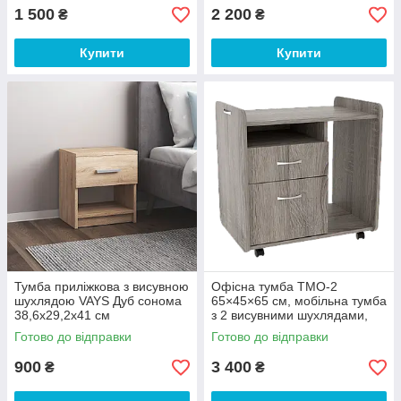
1 500
2 200
₴
₴
Купити
Купити
Тумба приліжкова з висувною
Офісна тумба ТМО-2
шухлядою VAYS Дуб сонома
65×45×65 см, мобільна тумба
38,6х29,2х41 см
з 2 висувними шухлядами,
відкритою полицею та
Готово до відправки
Готово до відправки
коліщатками, Дуб трюфель
900
3 400
₴
₴