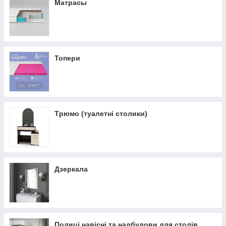
Матрасы
Топери
Tрюмо (туалетні столики)
Дзеркала
Полиці навісні та надбудови для столів