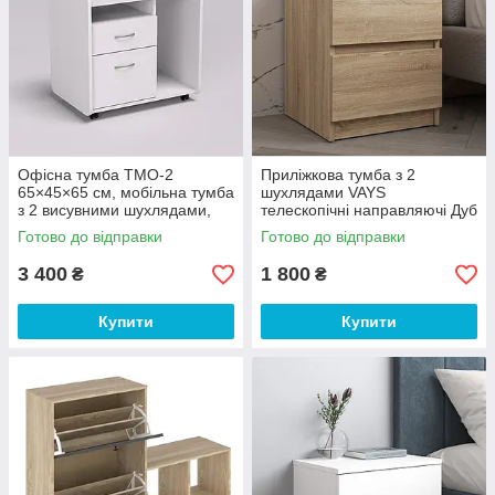
Офісна тумба ТМО-2
Приліжкова тумба з 2
65×45×65 см, мобільна тумба
шухлядами VAYS
з 2 висувними шухлядами,
телескопічні направляючі Дуб
відкритою полицею та
Сонома 40х40х53 см
Готово до відправки
Готово до відправки
коліщатками, Білий, для
офісу та д
3 400
1 800
₴
₴
Купити
Купити