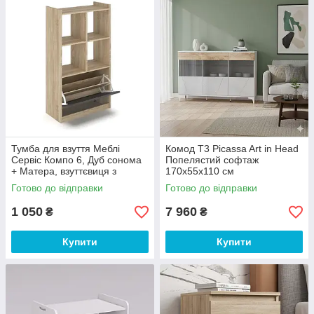
Тумба для взуття Меблі
Комод Т3 Picassa Art in Head
Сервіс Компо 6, Дуб сонома
Попелястий софтаж
+ Матера, взуттєвиця з
170х55х110 см
полицями для зберігання
Готово до відправки
Готово до відправки
взуття, тумба в передпокій
1 050
7 960
₴
₴
Купити
Купити