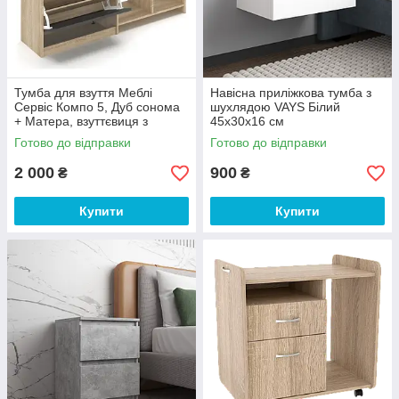
Тумба для взуття Меблі
Навісна приліжкова тумба з
Сервіс Компо 5, Дуб сонома
шухлядою VAYS Білий
+ Матера, взуттєвиця з
45х30х16 см
полицями для зберігання
Готово до відправки
Готово до відправки
взуття, тумба в передпокій
2 000
900
₴
₴
Купити
Купити