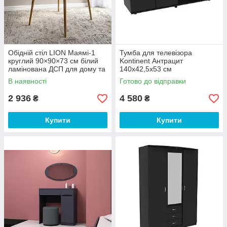
Обідній стіл LION Маямі-1
Тумба для телевізора
круглий 90×90×73 см білий
Kontinent Антрацит
ламінована ДСП для дому та
140х42,5х53 см
кухні
В наявності
Готово до відправки
2 936
4 580
₴
₴
Купити
Купити