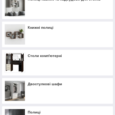
Книжні полиці
Столи комп'ютерні
Двостулкові шафи
Полиці