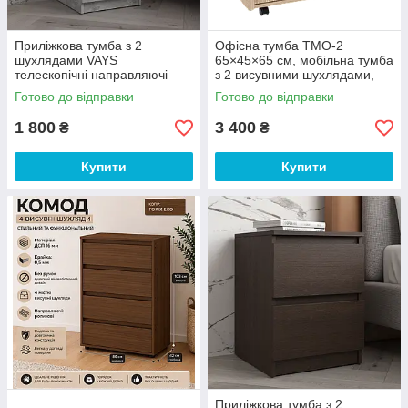
Приліжкова тумба з 2
Офісна тумба ТМО-2
шухлядами VAYS
65×45×65 см, мобільна тумба
телескопічні направляючі
з 2 висувними шухлядами,
Бетон 40х40х53 см
відкритою полицею та
Готово до відправки
Готово до відправки
коліщатками, Дуб сонома,
для офісу
1 800
3 400
₴
₴
Купити
Купити
Приліжкова тумба з 2