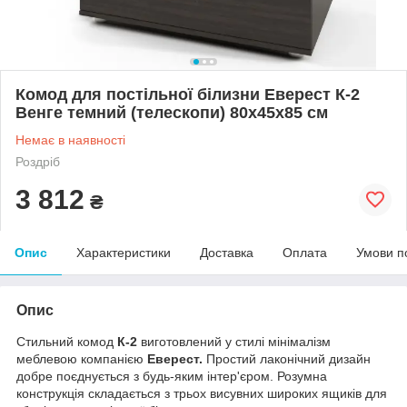
Комод для постільної білизни Еверест К-2
Венге темний (телескопи) 80х45х85 см
Немає в наявності
Роздріб
3 812
₴
Опис
Характеристики
Доставка
Оплата
Умови п
Опис
Стильний комод
К-2
виготовлений у стилі мінімалізм
меблевою компанією
Еверест.
Простий лаконічний дизайн
добре поєднується з будь-яким інтер'єром. Розумна
конструкція складається з трьох висувних широких ящиків для