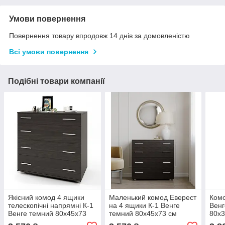
Умови повернення
Повернення товару впродовж 14 днів за домовленістю
Всі умови повернення
Подібні товари компанії
Якісний комод 4 ящики
Маленький комод Еверест
Комо
телескопічні напрямні К-1
на 4 ящики К-1 Венге
Венг
Венге темний 80х45х73
темний 80х45х73 см
80х3
см Еверест
кур'