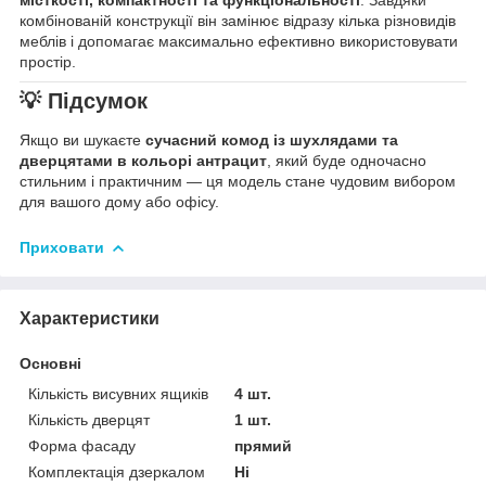
місткості, компактності та функціональності
. Завдяки
комбінованій конструкції він замінює відразу кілька різновидів
меблів і допомагає максимально ефективно використовувати
простір.
💡
Підсумок
Якщо ви шукаєте
сучасний комод із шухлядами та
дверцятами в кольорі антрацит
, який буде одночасно
стильним і практичним — ця модель стане чудовим вибором
для вашого дому або офісу.
Приховати
Характеристики
Основні
Кількість висувних ящиків
4 шт.
Кількість дверцят
1 шт.
Форма фасаду
прямий
Комплектація дзеркалом
Ні