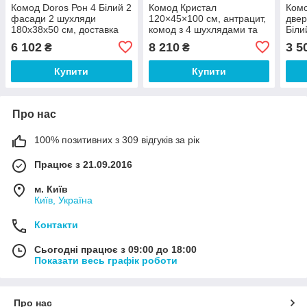
Комод Doros Рон 4 Білий 2
Комод Кристал
Комо
фасади 2 шухляди
120×45×100 см, антрацит,
двер
180х38х50 см, доставка
комод з 4 шухлядами та
Біли
500 грн Міст Експрес за
полицями для спальні,
6 102
8 210
3 5
₴
₴
Вашою адресою
вітальні та зберігання
речей
Купити
Купити
Про нас
100% позитивних з 309 відгуків за рік
Працює з 21.09.2016
м. Київ
Київ, Україна
Контакти
Сьогодні працює з 09:00 до 18:00
Показати весь графік роботи
Про нас