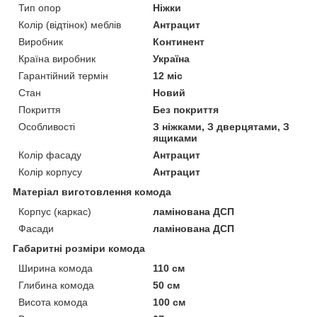
Тип опор
Ніжки
Колір (відтінок) меблів
Антрацит
Виробник
Континент
Країна виробник
Україна
Гарантійний термін
12 міс
Стан
Новий
Покриття
Без покриття
Особливості
З ніжками, З дверцятами, З
ящиками
Колір фасаду
Антрацит
Колір корпусу
Антрацит
Матеріал виготовлення комода
Корпус (каркас)
ламінована ДСП
Фасади
ламінована ДСП
Габаритні розміри комода
Ширина комода
110 см
Глибина комода
50 см
Висота комода
100 см