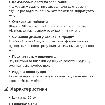
Комбінована система зберігання
4 шухляди + відділення з дверцятами дають змогу
зручно розподілити речі за категоріями та підтримувати
лад.
Оптимальні габарити
Ширина 90 см і висота 100 см забезпечують гарну
місткість за компактного розміщення в кімнаті.
Сучасний дизайн у кольорі антрацит
Глибокий темний відтінок і лаконічні форми ідеально
підходять для інтер'єрів у стилі мінімалізм, модерн або
лофт.
Практичність у використанні
Зручні ручки та плавний хід ящиків роблять щоденну
експлуатацію комфортною.
Надійна конструкція
Якісні матеріали забезпечують стійкість, довговічність і
зносостійкість меблів.
📐
Характеристики
Ширина:
90 см
Глибина:
50 см