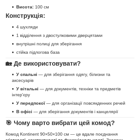
Висота:
100 см
Конструкція:
4 шухляди
1 відділення з двостулковими дверцятами
внутрішні полиці для зберігання
стійка підлогова база
🏡
Де використовувати?
У спальні
— для зберігання одягу, білизни та
аксесуарів
У вітальні
— для документів, техніки та предметів
інтер'єру
У передпокої
— для організації повсякденних речей
В офісі
— для зберігання документів і канцелярії
🎯
Чому варто вибрати цей комод?
Комод Kontinent 90×50×100 см — це вдале поєднання