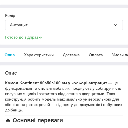
Колір
Антрацит
Готово до відправки
Опис
Характеристики
Доставка
Оплата
Умови п
Опис
Комод Kontinent 90×50×100 см у кольорі антрацит
— це
функціональні та стильні меблі, які поєднують у собі зручність
висувних ящиків і закритого відділення з дверцятами. Така
конструкція робить модель максимально універсальною для
зберігання різних речей — від одягу до документів і побутових
дрібниць.
🔥
Основні переваги