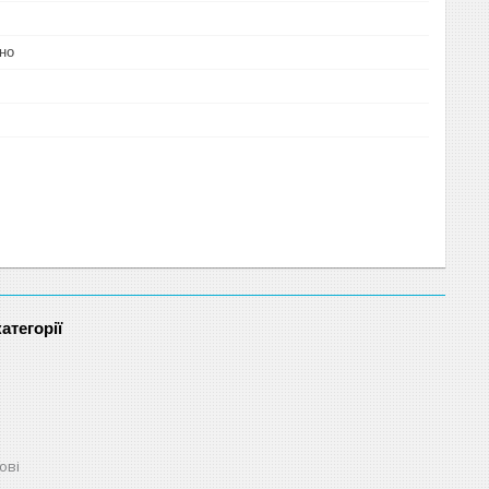
но
атегорії
ові