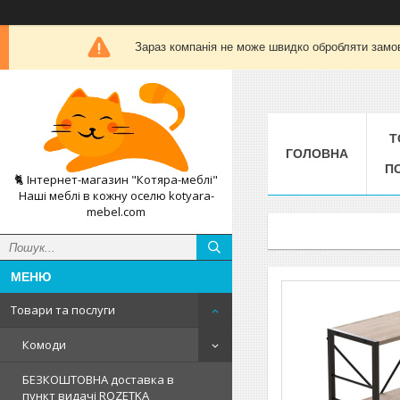
Зараз компанія не може швидко обробляти замов
Т
ГОЛОВНА
П
🐈 Інтернет-магазин "Котяра-меблі"
Наші меблі в кожну оселю kotyara-
mebel.com
Товари та послуги
Комоди
БЕЗКОШТОВНА доставка в
пункт видачі ROZETKA