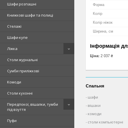
Шафи розпашні
Форма
Колір
Книжкові шафи та полиці
Колір ніжок
Стелажі
Ширина, см
Шафи-купе
Інформація дл
Ліжка
Ціна:
2 037 ₴
Столи журнальні
Сумби приліжкові
Комоди
Спальня
Столи кухонні
шафи
Передпокої, вішалки, тумби
вішаки
під взуття
комоди
Пуфи
столи компьютерні