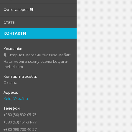
Фотогалерея 📷
Статті
КОНТАКТИ
🐈 Інтернет-магазин "Котяра-меблі"
Наші меблі в кожну оселю kotyara-
mebel.com
Оксана
Київ, Україна
+380 (50) 832-05-75
+380 (63) 151-31-77
+380 (99) 700-40-57