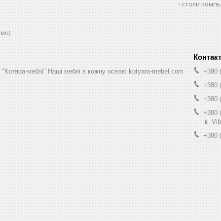
столи комп
юмо)
н "Котяра-меблі" Наші меблі в кожну оселю kotyara-mebel.com
+380 
+380 
+380 
+380 
📱 Vib
+380 