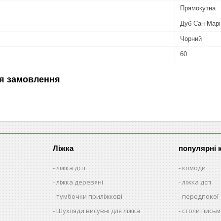
Прямокутна
Дуб Сан-Марі
Чорний
60
я замовлення
Ліжка
популярні к
ліжка дсп
комоди
ліжка деревяні
ліжка дсп
тумбочки приліжкові
передпокої
Шухляди висувні для ліжка
столи письм