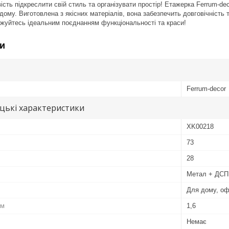
ість підкреслити свій стиль та організувати простір! Етажерка Ferrum-de
дому. Виготовлена з якісних матеріалів, вона забезпечить довговічність 
жуйтесь ідеальним поєднанням функціональності та краси!
и
Ferrum-decor
цькі характеристики
XK00218
73
28
Метал + ДСП
Для дому, оф
см
1,6
Немає