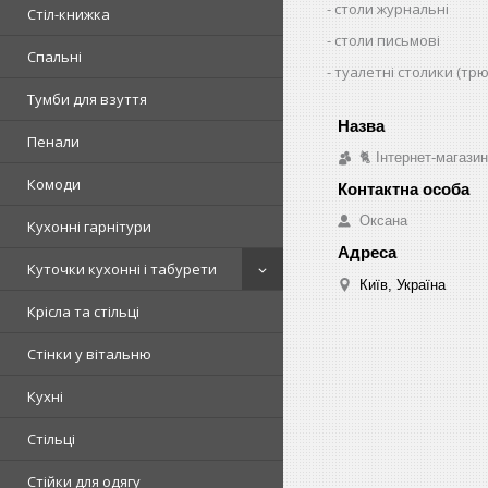
столи журнальні
Стіл-книжка
столи письмові
Спальні
туалетні столики (тр
Тумби для взуття
Пенали
🐈 Інтернет-магази
Комоди
Оксана
Кухонні гарнітури
Куточки кухонні і табурети
Київ, Україна
Крісла та стільці
Стінки у вітальню
Кухні
Стільці
Стійки для одягу