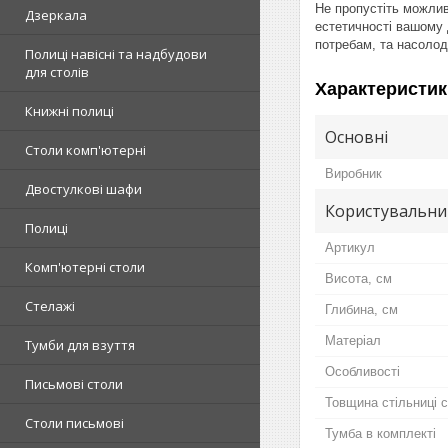
Не пропустіть можлив
Дзеркала
естетичності вашому 
потребам, та насолод
Полиці навісні та надбудови
для столів
Характеристик
Книжні полиці
Основні
Столи комп'ютерні
Виробник
Двостулкові шафи
Користувальни
Полиці
Артикул
Комп'ютерні столи
Висота, см
Стелажі
Глибина, см
Матеріал
Тумби для взуття
Особливості
Письмові столи
Товщина стільниці 
Столи письмові
Тумба в комплекті