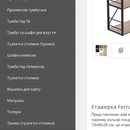
Приліжкові тумбочки
Тумби під ТВ
Тумби та шафи для взуття
Туалетні столики (Трюмо)
Шафи книжкові
Тумби під телевізор
Туалетні столики
Вішалки для одягу
Матрасы
Етажерка Ferr
Топери
Представляємо вам ет
чорному кольорі поєд
Tрюмо (туалетні столики)
73x60x28 см, ця етаж